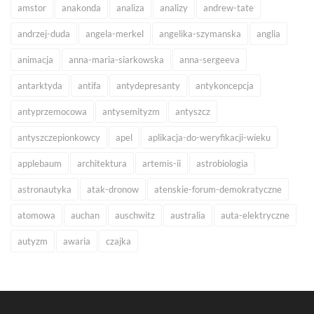
amstor
anakonda
analiza
analizy
andrew-tate
andrzej-duda
angela-merkel
angelika-szymanska
anglia
animacja
anna-maria-siarkowska
anna-sergeeva
antarktyda
antifa
antydepresanty
antykoncepcja
antyprzemocowa
antysemityzm
antyszcz
antyszczepionkowcy
apel
aplikacja-do-weryfikacji-wieku
applebaum
architektura
artemis-ii
astrobiologia
astronautyka
atak-dronow
atenskie-forum-demokratyczne
atomowa
auchan
auschwitz
australia
auta-elektryczne
autyzm
awaria
czajka