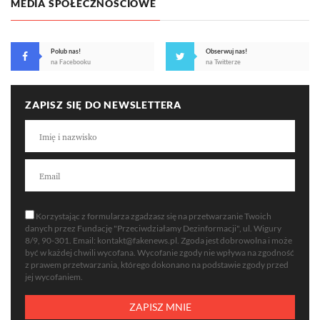
MEDIA SPOŁECZNOŚCIOWE
Polub nas!
Obserwuj nas!
na Facebooku
na Twitterze
ZAPISZ SIĘ DO NEWSLETTERA
Korzystając z formularza zgadzasz się na przetwarzanie Twoich
danych przez Fundację "Przeciwdziałamy Dezinformacji", ul. Wigury
8/9, 90-301. Email:
kontakt@fakenews.pl
. Zgoda jest dobrowolna i może
być w każdej chwili wycofana. Wycofanie zgody nie wpływa na zgodność
z prawem przetwarzania, którego dokonano na podstawie zgody przed
jej wycofaniem.