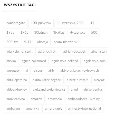
WSZYSTKIE TAGI
pandoragate
100-punktow
11-wrzesnia-2001
17
1955
1963
30latpah
3i-atlas
4-czerwca
500
600-tys
9-11
aborcja
adam-niedzielski
adar-blumenstein
adrenochrom
adrien-bocquet
afganistan
afryka
agnes-callamard
agnieszka-holland
agnieszka-soin
agregaty
ai
airbus
airly
akt-o-uslugach-cyfrowych
akta-epsteina
akumulator-orgonu
albert-einstein
alcaraz
aldous-huxley
aleksandra-dulkiewicz
allod
alpha-ventus
amantadyna
amazon
amazonia
ambasadorka-ukrainy
ambulans
ameryka
amerykanie
amnesty-international