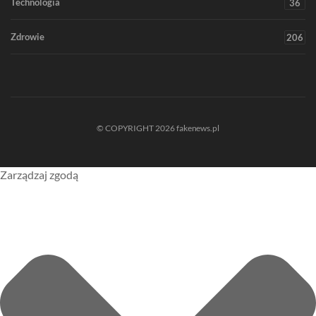
Technologia
36
Zdrowie
206
© COPYRIGHT 2026 fakenews.pl
Zarządzaj zgodą