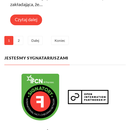
zakładająca, że…
Czytaj dalej
1
2
Dalej
Koniec
JESTEŚMY SYGNATARIUSZAMI