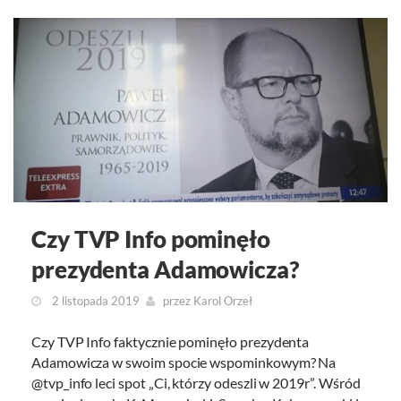
Czy TVP Info pominęło
prezydenta Adamowicza?
2 listopada 2019
przez
Karol Orzeł
Czy TVP Info faktycznie pominęło prezydenta
Adamowicza w swoim spocie wspominkowym? Na
@tvp_info leci spot „Ci, którzy odeszli w 2019r”. Wśród