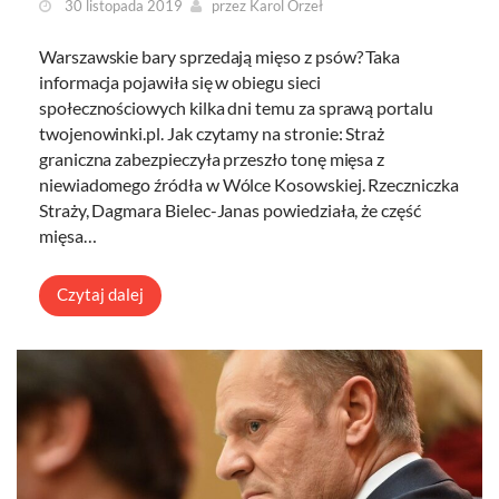
30 listopada 2019
przez
Karol Orzeł
Warszawskie bary sprzedają mięso z psów? Taka
informacja pojawiła się w obiegu sieci
społecznościowych kilka dni temu za sprawą portalu
twojenowinki.pl. Jak czytamy na stronie: Straż
graniczna zabezpieczyła przeszło tonę mięsa z
niewiadomego źródła w Wólce Kosowskiej. Rzeczniczka
Straży, Dagmara Bielec-Janas powiedziała, że część
mięsa…
Czytaj dalej