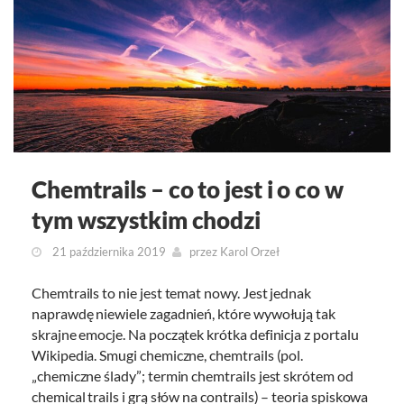
Chemtrails – co to jest i o co w
tym wszystkim chodzi
21 października 2019
przez
Karol Orzeł
Chemtrails to nie jest temat nowy. Jest jednak
naprawdę niewiele zagadnień, które wywołują tak
skrajne emocje. Na początek krótka definicja z portalu
Wikipedia. Smugi chemiczne, chemtrails (pol.
„chemiczne ślady”; termin chemtrails jest skrótem od
chemical trails i grą słów na contrails) – teoria spiskowa