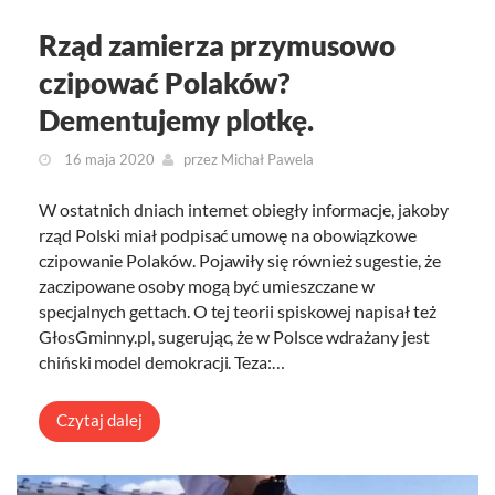
Rząd zamierza przymusowo
czipować Polaków?
Dementujemy plotkę.
16 maja 2020
przez
Michał Pawela
W ostatnich dniach internet obiegły informacje, jakoby
rząd Polski miał podpisać umowę na obowiązkowe
czipowanie Polaków. Pojawiły się również sugestie, że
zaczipowane osoby mogą być umieszczane w
specjalnych gettach. O tej teorii spiskowej napisał też
GłosGminny.pl, sugerując, że w Polsce wdrażany jest
chiński model demokracji. Teza:…
Czytaj dalej