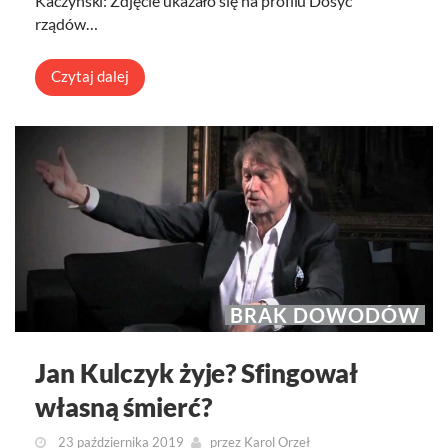
Kaczyński: Zdjęcie ukazało się na profilu Dosyć
rządów…
Czytaj dalej
BRAK DOWODÓW
Jan Kulczyk żyje? Sfingował
własną śmierć?
23 października 2019
przez
Karol Orzeł