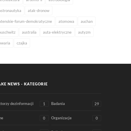
astronautyka
atak-dronow
atenskie-forum-demokratyczne
atomowa
auchan
auschwitz
australia
auta-elektryczne
autyzm
awaria
czajka
AKE NEWS - KATEGORIE
torzy dezinformacji
Badania
1
29
ne
Organizacje
0
0