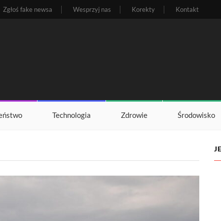
Zgłoś fake newsa
Wesprzyj nas
Korekty
Kontakt
eństwo
Technologia
Zdrowie
Środowisko
J