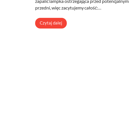
zapalić lampka ostrzegająca przed potencjalnym f
przedni, więc zacytujemy całość:…
Czytaj dalej