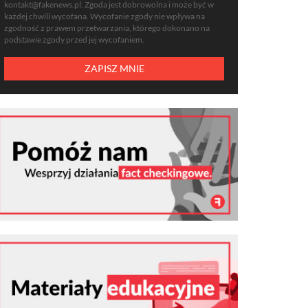
kontakt@fakenews.pl
. Zgoda jest dobrowolna i może być w
każdej chwili wycofana. Wycofanie zgody nie wpływa na
zgodność z prawem przetwarzania, którego dokonano na
podstawie zgody przed jej wycofaniem.