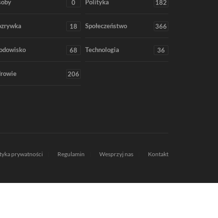
soby
Polityka
0
182
ozrywka
Społeczeństwo
18
366
odowisko
Technologia
68
36
rowie
206
ityka prywatności
Regulamin
Wesprzyj nas
Kontakt