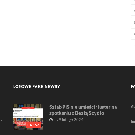
LOSOWE FAKE NEWSY
F
Sztab PiS nie umieścił luster na
Ak
spotkaniu z Beatą Szydło
.
29 lutego 2024
In
FAŁSZ