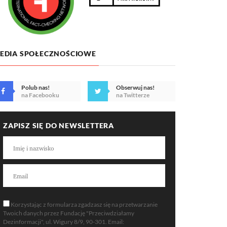
EDIA SPOŁECZNOŚCIOWE
Polub nas!
Obserwuj nas!
na Facebooku
na Twitterze
ZAPISZ SIĘ DO NEWSLETTERA
Korzystając z formularza zgadzasz się na przetwarzanie
Twoich danych przez Fundację "Przeciwdziałamy
Dezinformacji", ul. Wigury 8/9, 90-301. Email: