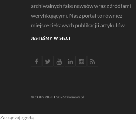
archiwalnych fake newsów wraz z źródłami
weryfikującymi. Nasz portal to również
miejsce ciekawych publikacjii artykułów.
JESTEŚMY W SIECI
© COPYRIGHT 2026 fakenews.pl
Zarządzaj zgodą