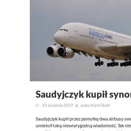
Saudyjczyk kupił syn
23 września 2019
przez
Karol Orzeł
Saudyjczyk kupił przez pomyłkę dwa airbusy swo
umieścił taką niewiarygodną wiadomość. Tak nie