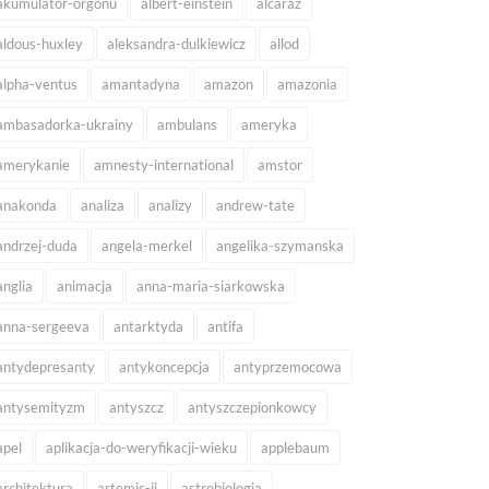
akumulator-orgonu
albert-einstein
alcaraz
aldous-huxley
aleksandra-dulkiewicz
allod
alpha-ventus
amantadyna
amazon
amazonia
ambasadorka-ukrainy
ambulans
ameryka
amerykanie
amnesty-international
amstor
anakonda
analiza
analizy
andrew-tate
andrzej-duda
angela-merkel
angelika-szymanska
anglia
animacja
anna-maria-siarkowska
anna-sergeeva
antarktyda
antifa
antydepresanty
antykoncepcja
antyprzemocowa
antysemityzm
antyszcz
antyszczepionkowcy
apel
aplikacja-do-weryfikacji-wieku
applebaum
architektura
artemis-ii
astrobiologia