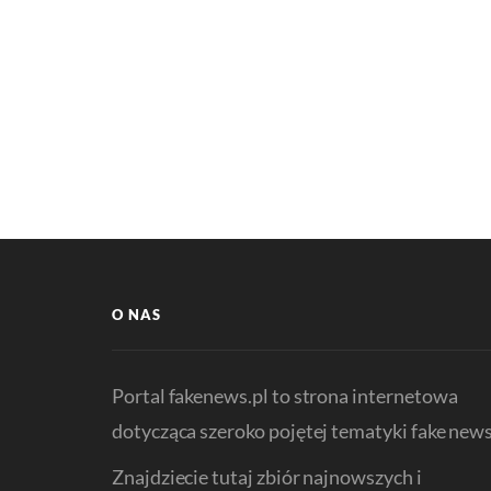
O NAS
Portal fakenews.pl to strona internetowa
dotycząca szeroko pojętej tematyki fake news
Znajdziecie tutaj zbiór najnowszych i