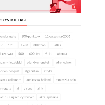
SZYSTKIE TAGI
pandoragate
100-punktow
11-wrzesnia-2001
17
1955
1963
30latpah
3i-atlas
4-czerwca
500
600-tys
9-11
aborcja
adam-niedzielski
adar-blumenstein
adrenochrom
adrien-bocquet
afganistan
afryka
agnes-callamard
agnieszka-holland
agnieszka-soin
agregaty
ai
airbus
airly
akt-o-uslugach-cyfrowych
akta-epsteina