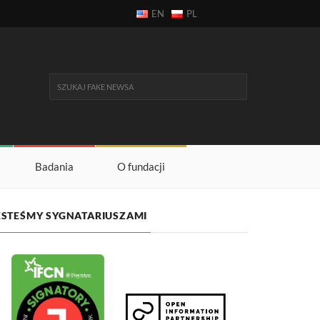
EN
PL
Badania
O fundacji
ESTEŚMY SYGNATARIUSZAMI