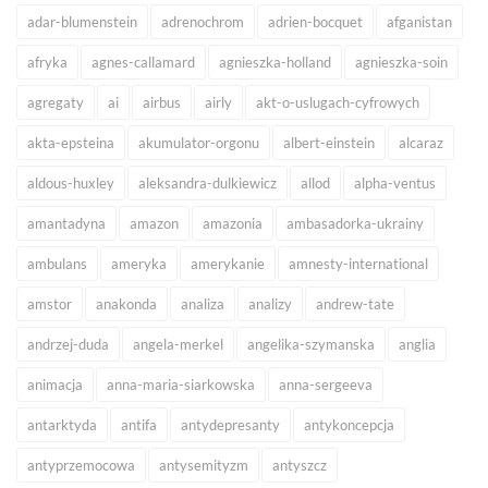
adar-blumenstein
adrenochrom
adrien-bocquet
afganistan
afryka
agnes-callamard
agnieszka-holland
agnieszka-soin
agregaty
ai
airbus
airly
akt-o-uslugach-cyfrowych
akta-epsteina
akumulator-orgonu
albert-einstein
alcaraz
aldous-huxley
aleksandra-dulkiewicz
allod
alpha-ventus
amantadyna
amazon
amazonia
ambasadorka-ukrainy
ambulans
ameryka
amerykanie
amnesty-international
amstor
anakonda
analiza
analizy
andrew-tate
andrzej-duda
angela-merkel
angelika-szymanska
anglia
animacja
anna-maria-siarkowska
anna-sergeeva
antarktyda
antifa
antydepresanty
antykoncepcja
antyprzemocowa
antysemityzm
antyszcz