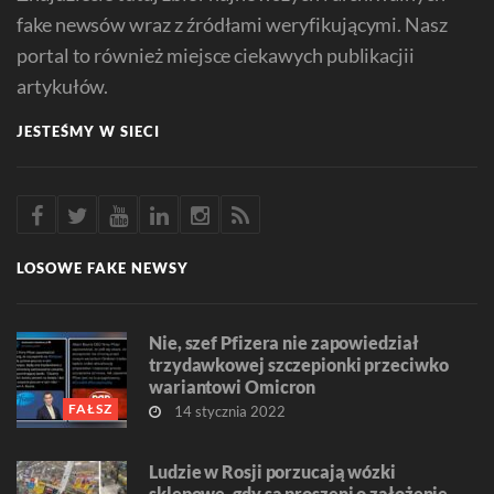
fake newsów wraz z źródłami weryfikującymi. Nasz
portal to również miejsce ciekawych publikacjii
artykułów.
JESTEŚMY W SIECI
LOSOWE FAKE NEWSY
Nie, szef Pfizera nie zapowiedział
trzydawkowej szczepionki przeciwko
wariantowi Omicron
FAŁSZ
14 stycznia 2022
Ludzie w Rosji porzucają wózki
sklepowe, gdy są proszeni o założenie