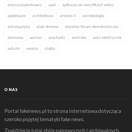
antyszczepionkowcy
apel
aplikacja-do-weryfikacji-wieku
applebaum
architektura
artemis-ii
astrobiologia
astronautyka
atak-dronow
atenskie-forum-demokratyczne
atomowa
auchan
auschwitz
australia
auta-elektryczne
autyzm
awaria
czajka
O NAS
Portal fakenews.pl to strona internetowa dotycząca
szeroko pojętej tematyki fake news.
Znajdziecie tutaj zbiór najnowszych i archiwalnych