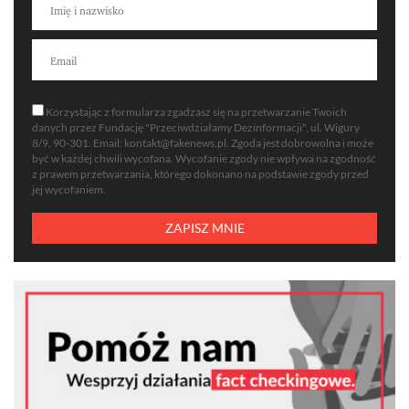
Korzystając z formularza zgadzasz się na przetwarzanie Twoich
danych przez Fundację "Przeciwdziałamy Dezinformacji", ul. Wigury
8/9, 90-301. Email:
kontakt@fakenews.pl
. Zgoda jest dobrowolna i może
być w każdej chwili wycofana. Wycofanie zgody nie wpływa na zgodność
z prawem przetwarzania, którego dokonano na podstawie zgody przed
jej wycofaniem.