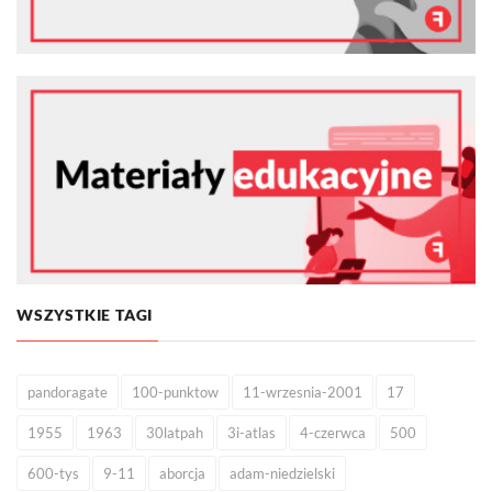
WSZYSTKIE TAGI
pandoragate
100-punktow
11-wrzesnia-2001
17
1955
1963
30latpah
3i-atlas
4-czerwca
500
600-tys
9-11
aborcja
adam-niedzielski