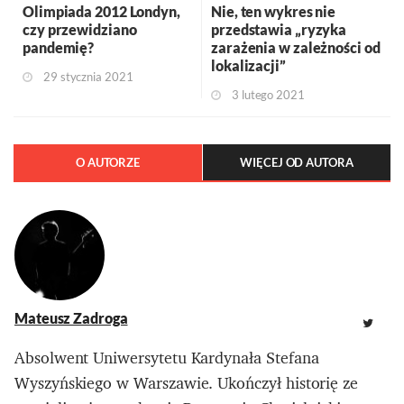
Olimpiada 2012 Londyn,
Nie, ten wykres nie
czy przewidziano
przedstawia „ryzyka
pandemię?
zarażenia w zależności od
lokalizacji”
29 stycznia 2021
3 lutego 2021
O AUTORZE
WIĘCEJ OD AUTORA
Mateusz Zadroga
Absolwent Uniwersytetu Kardynała Stefana
Wyszyńskiego w Warszawie. Ukończył historię ze