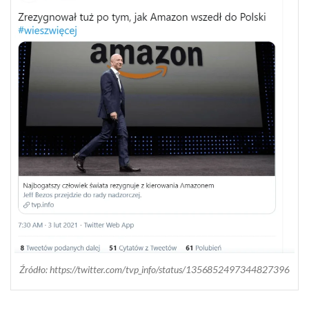
Źródło: https://twitter.com/tvp_info/status/1356852497344827396