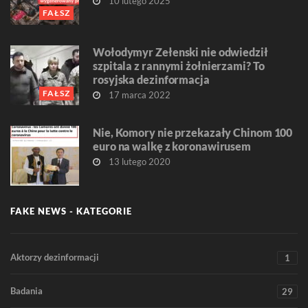
10 lutego 2025
FAŁSZ
Wołodymyr Zełenski nie odwiedził
szpitala z rannymi żołnierzami? To
rosyjska dezinformacja
FAŁSZ
17 marca 2022
Nie, Komory nie przekazały Chinom 100
euro na walkę z koronawirusem
13 lutego 2020
FAKE NEWS - KATEGORIE
Aktorzy dezinformacji
1
Badania
29