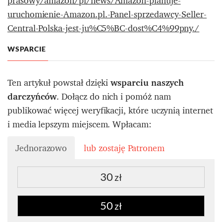
prasowy/amazon/pl/news/Amazon-planuje-
uruchomienie-Amazon.pl.-Panel-sprzedawcy-Seller-
Central-Polska-jest-ju%C5%BC-dost%C4%99pny./
WSPARCIE
Ten artykuł powstał dzięki
wsparciu naszych
darczyńców
. Dołącz do nich i pomóż nam
publikować więcej weryfikacji, które uczynią internet
i media lepszym miejscem. Wpłacam:
Jednorazowo
lub zostaję Patronem
30
zł
50
zł