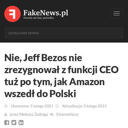
Toggl
navig
Nie, Jeff Bezos nie
zrezygnował z funkcji CEO
tuż po tym, jak Amazon
wszedł do Polski
Utworzone: 3 lutego 2021
Aktualizacja: 3 lutego 2021
przez
Mateusz Zadroga
0 komentarzy