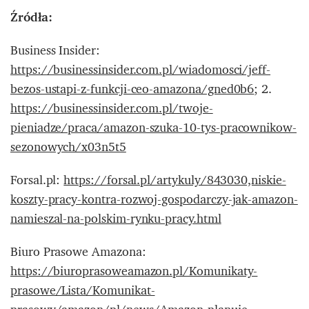
Źródła:
Business Insider:
https://businessinsider.com.pl/wiadomosci/jeff-
bezos-ustapi-z-funkcji-ceo-amazona/gned0b6
; 2.
https://businessinsider.com.pl/twoje-
pieniadze/praca/amazon-szuka-10-tys-pracownikow-
sezonowych/x03n5t5
Forsal.pl:
https://forsal.pl/artykuly/843030,niskie-
koszty-pracy-kontra-rozwoj-gospodarczy-jak-amazon-
namieszal-na-polskim-rynku-pracy.html
Biuro Prasowe Amazona:
https://biuroprasoweamazon.pl/Komunikaty-
prasowe/Lista/Komunikat-