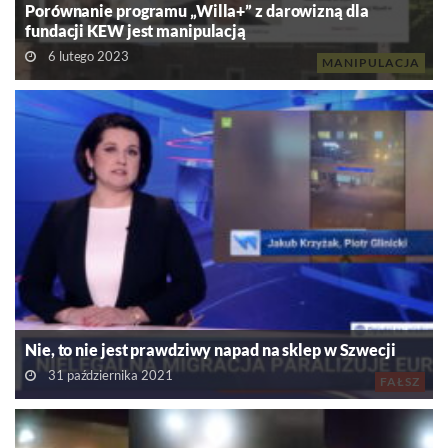
Porównanie programu „Willa+” z darowizną dla
fundacji KEW jest manipulacją
6 lutego 2023
MANIPULACJA
Nie, to nie jest prawdziwy napad na sklep w Szwecji
31 października 2021
FAŁSZ