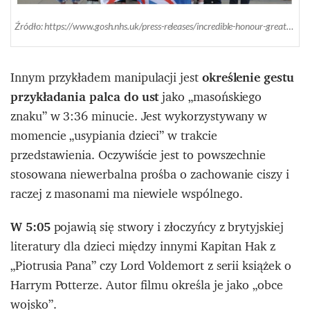
Źródło: https://www.gosh.nhs.uk/press-releases/incredible-honour-great-ormond-street-hospital-london-2012-olympic-opening-ceremony/
Innym przykładem manipulacji jest
określenie gestu
przykładania palca do ust
jako „masońskiego
znaku” w 3:36 minucie. Jest wykorzystywany w
momencie „usypiania dzieci” w trakcie
przedstawienia. Oczywiście jest to powszechnie
stosowana niewerbalna prośba o zachowanie ciszy i
raczej z masonami ma niewiele wspólnego.
W 5:05
pojawią się stwory i złoczyńcy z brytyjskiej
literatury dla dzieci między innymi Kapitan Hak z
„Piotrusia Pana” czy Lord Voldemort z serii książek o
Harrym Potterze. Autor filmu określa je jako „obce
wojsko”.