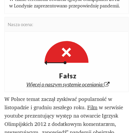
w Londynie zaprezentowano przepowiednię pandemii.
Nasza ocena:
Fałsz
Więcej o naszym systemie oceniania:
W Polsce temat zaczął zyskiwać popularność w
listopadzie i grudniu zeszłego roku.
Film
w serwisie
youtube prezentujący występ na otwarcie Igrzysk
Olimpijskich 2012 z dodatkowym komentarzem,
prezentującym „zapowiedź” pandemii obejrzało