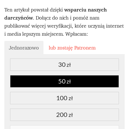
Ten artykuł powstał dzięki
wsparciu naszych
darczyńców
. Dołącz do nich i pomóż nam
publikować więcej weryfikacji, które uczynią internet
i media lepszym miejscem. Wpłacam:
Jednorazowo
lub zostaję Patronem
30
zł
50
zł
100
zł
200
zł