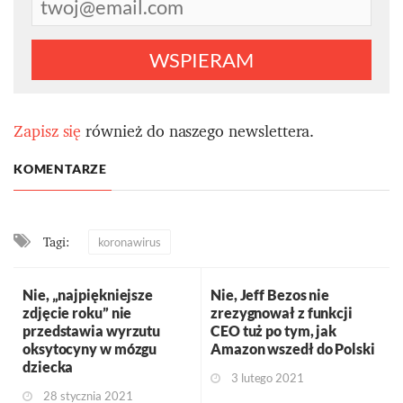
WSPIERAM
Zapisz się
również do naszego newslettera.
KOMENTARZE
Tagi:
koronawirus
Nie, „najpiękniejsze
Nie, Jeff Bezos nie
zdjęcie roku” nie
zrezygnował z funkcji
przedstawia wyrzutu
CEO tuż po tym, jak
oksytocyny w mózgu
Amazon wszedł do Polski
dziecka
3 lutego 2021
28 stycznia 2021