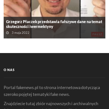
Grzegorz Płaczek przedstawia fałszywe dane na temat
skuteczności iwermektyny
3 maja 2022
FAŁSZ
O NAS
Portal fakenews.pl to strona internetowa dotycząca
szeroko pojętej tematyki fake news.
Znajdziecie tutaj zbiór najnowszych i archiwalnych