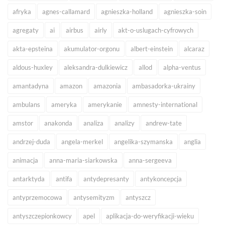
afryka
agnes-callamard
agnieszka-holland
agnieszka-soin
agregaty
ai
airbus
airly
akt-o-uslugach-cyfrowych
akta-epsteina
akumulator-orgonu
albert-einstein
alcaraz
aldous-huxley
aleksandra-dulkiewicz
allod
alpha-ventus
amantadyna
amazon
amazonia
ambasadorka-ukrainy
ambulans
ameryka
amerykanie
amnesty-international
amstor
anakonda
analiza
analizy
andrew-tate
andrzej-duda
angela-merkel
angelika-szymanska
anglia
animacja
anna-maria-siarkowska
anna-sergeeva
antarktyda
antifa
antydepresanty
antykoncepcja
antyprzemocowa
antysemityzm
antyszcz
antyszczepionkowcy
apel
aplikacja-do-weryfikacji-wieku