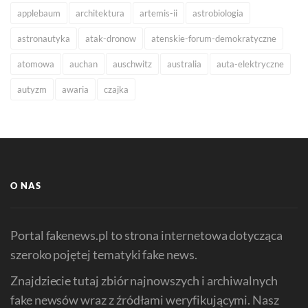
applebaum
architektura
artemis-ii
astrobiologia
astronautyka
atak-dronow
atenskie-forum-demokratyczne
atomowa
auchan
auschwitz
australia
auta-elektryczne
autyzm
awaria
czajka
O NAS
Portal fakenews.pl to strona internetowa dotycząca
szeroko pojętej tematyki fake news.
Znajdziecie tutaj zbiór najnowszych i archiwalnych
fake newsów wraz z źródłami weryfikującymi. Nasz