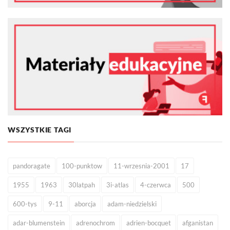
WSZYSTKIE TAGI
pandoragate
100-punktow
11-wrzesnia-2001
17
1955
1963
30latpah
3i-atlas
4-czerwca
500
600-tys
9-11
aborcja
adam-niedzielski
adar-blumenstein
adrenochrom
adrien-bocquet
afganistan