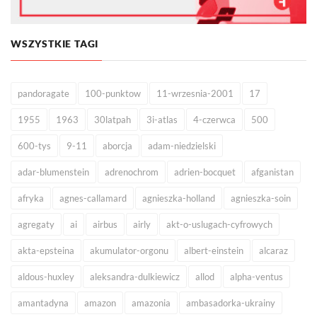
WSZYSTKIE TAGI
pandoragate
100-punktow
11-wrzesnia-2001
17
1955
1963
30latpah
3i-atlas
4-czerwca
500
600-tys
9-11
aborcja
adam-niedzielski
adar-blumenstein
adrenochrom
adrien-bocquet
afganistan
afryka
agnes-callamard
agnieszka-holland
agnieszka-soin
agregaty
ai
airbus
airly
akt-o-uslugach-cyfrowych
akta-epsteina
akumulator-orgonu
albert-einstein
alcaraz
aldous-huxley
aleksandra-dulkiewicz
allod
alpha-ventus
amantadyna
amazon
amazonia
ambasadorka-ukrainy