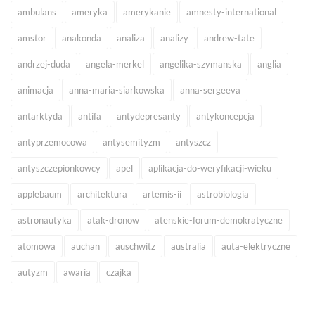
ambulans
ameryka
amerykanie
amnesty-international
amstor
anakonda
analiza
analizy
andrew-tate
andrzej-duda
angela-merkel
angelika-szymanska
anglia
animacja
anna-maria-siarkowska
anna-sergeeva
antarktyda
antifa
antydepresanty
antykoncepcja
antyprzemocowa
antysemityzm
antyszcz
antyszczepionkowcy
apel
aplikacja-do-weryfikacji-wieku
applebaum
architektura
artemis-ii
astrobiologia
astronautyka
atak-dronow
atenskie-forum-demokratyczne
atomowa
auchan
auschwitz
australia
auta-elektryczne
autyzm
awaria
czajka