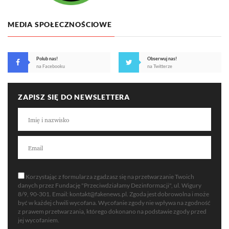
MEDIA SPOŁECZNOŚCIOWE
Polub nas!
Obserwuj nas!
na Facebooku
na Twitterze
ZAPISZ SIĘ DO NEWSLETTERA
Korzystając z formularza zgadzasz się na przetwarzanie Twoich
danych przez Fundację "Przeciwdziałamy Dezinformacji", ul. Wigury
8/9, 90-301. Email:
kontakt@fakenews.pl
. Zgoda jest dobrowolna i może
być w każdej chwili wycofana. Wycofanie zgody nie wpływa na zgodność
z prawem przetwarzania, którego dokonano na podstawie zgody przed
jej wycofaniem.