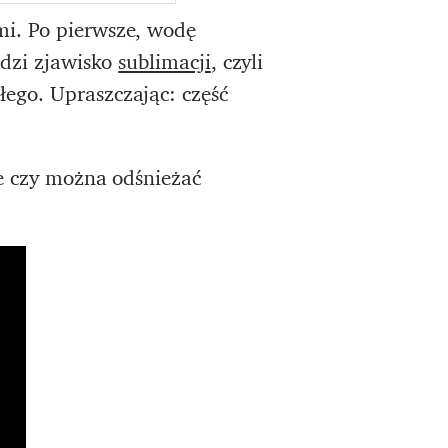
mi. Po pierwsze, wodę
odzi zjawisko
sublimacji
, czyli
ego. Upraszczając: część
ie czy można odśnieżać