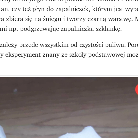
tan, czy też płyn do zapalniczek, którym jest wy
óra zbiera się na śniegu i tworzy czarną warstw
hni np. podgrzewając zapalniczką szklankę.
zależy przede wszystkim od czystości paliwa. Po
sty eksperyment znany ze szkoły podstawowej mo