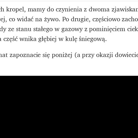
ych kropel, mamy do czynienia z dwoma zjawiska
wej, co widać na żywo. Po drugie, częściowo zach
y ze stanu stałego w gazowy z pominięciem ciekł
 część wnika głębiej w kulę śniegową.
at zapoznacie się poniżej (a przy okazji dowiec