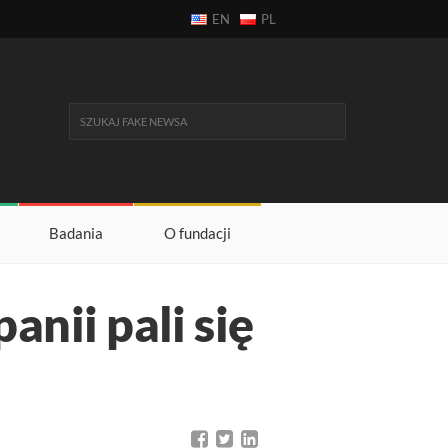
EN
PL
Badania
O fundacji
anii pali się