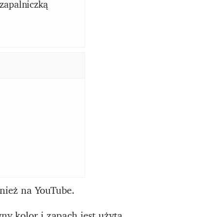
 zapalniczką
wnież na YouTube.
y kolor i zapach jest użyta