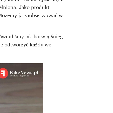
pełniona. Jako produkt
ę. Możemy ją zaobserwować w
równaliśmy jak barwią śnieg
że odtworzyć każdy we