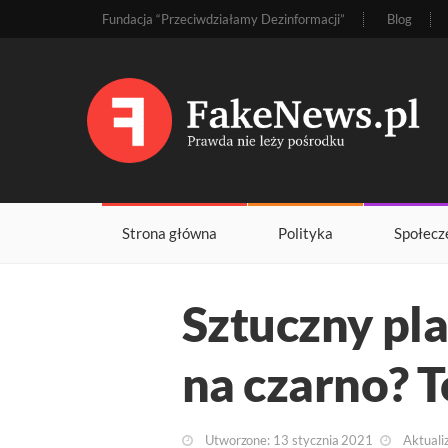
Fundacja “Przeciwdziałamy Dezinformacji”
Blog
Strona główna
Polityka
Społecz
Sztuczny pla
na czarno? T
Utworzone: 13 stycznia 2021
Aktuali