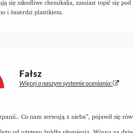
ją się szkodliwe chemikalia, zamiast topić się pod
rno i śmierdzi plastikiem.
Fałsz
Więcej o naszym systemie oceniania:
zpanii.. Co nam serwują z nieba”, pojawił się ró
leży od użytego źródła płomienia. Winna za dziwn