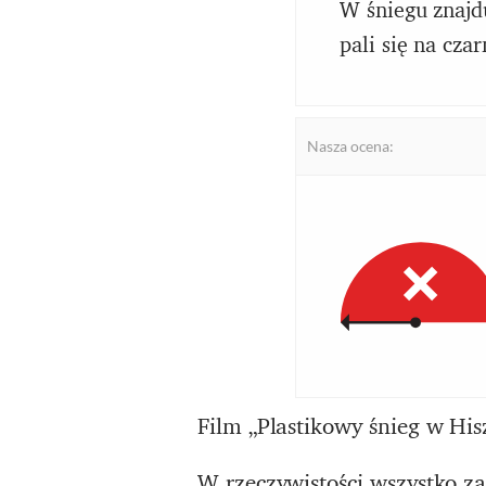
W śniegu znajdu
pali się na cza
Nasza ocena:
Film „Plastikowy śnieg w His
W rzeczywistości wszystko za