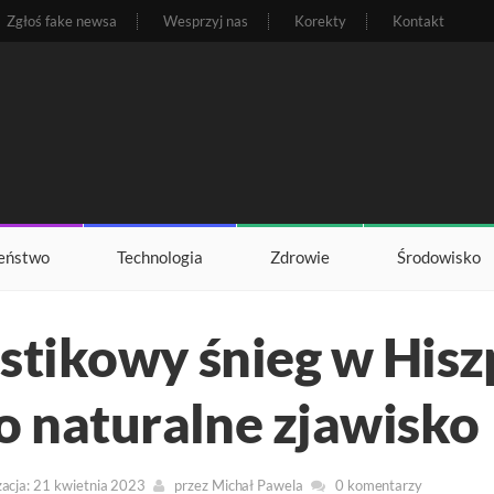
Zgłoś fake newsa
Wesprzyj nas
Korekty
Kontakt
eństwo
Technologia
Zdrowie
Środowisko
stikowy śnieg w Hiszp
o naturalne zjawisko
zacja: 21 kwietnia 2023
przez
Michał Pawela
0 komentarzy