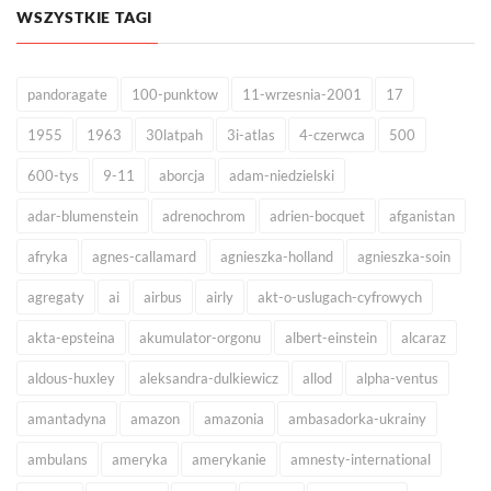
WSZYSTKIE TAGI
pandoragate
100-punktow
11-wrzesnia-2001
17
1955
1963
30latpah
3i-atlas
4-czerwca
500
600-tys
9-11
aborcja
adam-niedzielski
adar-blumenstein
adrenochrom
adrien-bocquet
afganistan
afryka
agnes-callamard
agnieszka-holland
agnieszka-soin
agregaty
ai
airbus
airly
akt-o-uslugach-cyfrowych
akta-epsteina
akumulator-orgonu
albert-einstein
alcaraz
aldous-huxley
aleksandra-dulkiewicz
allod
alpha-ventus
amantadyna
amazon
amazonia
ambasadorka-ukrainy
ambulans
ameryka
amerykanie
amnesty-international