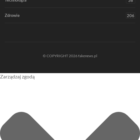
Technologia
36
Zdrowie
206
© COPYRIGHT 2026 fakenews.pl
Zarządzaj zgodą