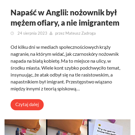
Napaść w Anglii: nożownik był
mężem ofiary, a nie imigrantem
24 sierpnia 2023
przez
Mateusz Zadroga
Od kilku dni w mediach społecznościowych krąży
nagranie, na którym widać, jak czarnoskóry nożownik
napada na białą kobietę. Ma to miejsce na ulicy, w
środku miasta. Wiele kont szybko podchwyciło temat,
insynuując, że atak odbył się na tle rasistowskim, a
napastnikiem był imigrant. Przestępstwo wiązano
między innymi z teorią spiskową…
Czytaj dalej