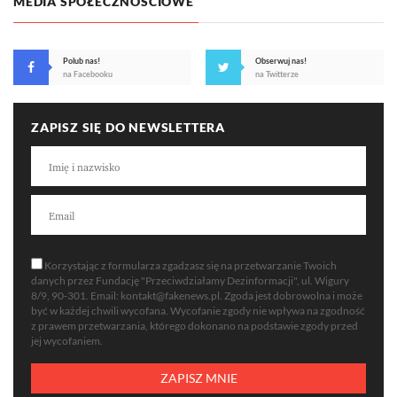
MEDIA SPOŁECZNOŚCIOWE
Polub nas!
Obserwuj nas!
na Facebooku
na Twitterze
ZAPISZ SIĘ DO NEWSLETTERA
Korzystając z formularza zgadzasz się na przetwarzanie Twoich
danych przez Fundację "Przeciwdziałamy Dezinformacji", ul. Wigury
8/9, 90-301. Email:
kontakt@fakenews.pl
. Zgoda jest dobrowolna i może
być w każdej chwili wycofana. Wycofanie zgody nie wpływa na zgodność
z prawem przetwarzania, którego dokonano na podstawie zgody przed
jej wycofaniem.