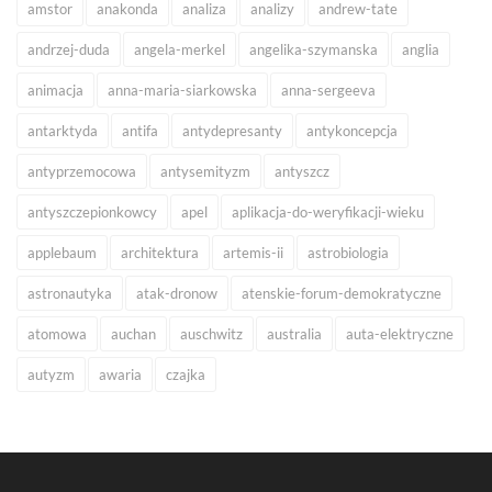
amstor
anakonda
analiza
analizy
andrew-tate
andrzej-duda
angela-merkel
angelika-szymanska
anglia
animacja
anna-maria-siarkowska
anna-sergeeva
antarktyda
antifa
antydepresanty
antykoncepcja
antyprzemocowa
antysemityzm
antyszcz
antyszczepionkowcy
apel
aplikacja-do-weryfikacji-wieku
applebaum
architektura
artemis-ii
astrobiologia
astronautyka
atak-dronow
atenskie-forum-demokratyczne
atomowa
auchan
auschwitz
australia
auta-elektryczne
autyzm
awaria
czajka