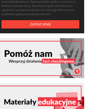
kontakt@fakenews.pl
. Zgoda jest dobrowolna i może być w
każdej chwili wycofana. Wycofanie zgody nie wpływa na
zgodność z prawem przetwarzania, którego dokonano na
podstawie zgody przed jej wycofaniem.