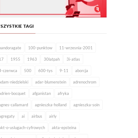
SZYSTKIE TAGI
pandoragate
100-punktow
11-wrzesnia-2001
17
1955
1963
30latpah
3i-atlas
4-czerwca
500
600-tys
9-11
aborcja
adam-niedzielski
adar-blumenstein
adrenochrom
adrien-bocquet
afganistan
afryka
agnes-callamard
agnieszka-holland
agnieszka-soin
agregaty
ai
airbus
airly
akt-o-uslugach-cyfrowych
akta-epsteina