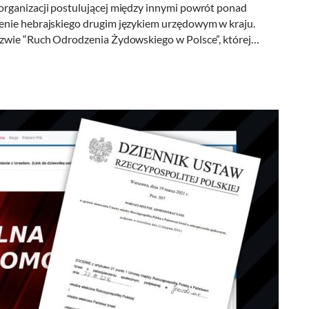
organizacji postulującej między innymi powrót ponad
enie hebrajskiego drugim językiem urzędowym w kraju.
azwie “Ruch Odrodzenia Żydowskiego w Polsce”, której…