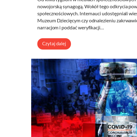
nowojorską synagogą. Wokół tego odkrycia pows
społecznościowych. Internauci udostępniali wi
Muzeum Dziecięcym czy odnalezieniu zakrwawio
narracjom i poddać weryfikacji…
Czytaj dalej