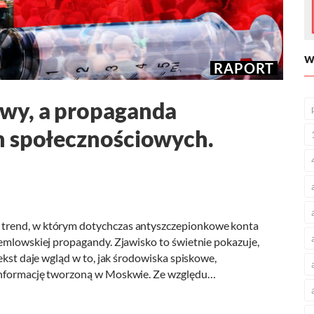
W
RAPORT
wy, a propaganda
h społecznościowych.
trend, w którym dotychczas antyszczepionkowe konta
remlowskiej propagandy. Zjawisko to świetnie pokazuje,
ekst daje wgląd w to, jak środowiska spiskowe,
zinformację tworzoną w Moskwie. Ze względu…