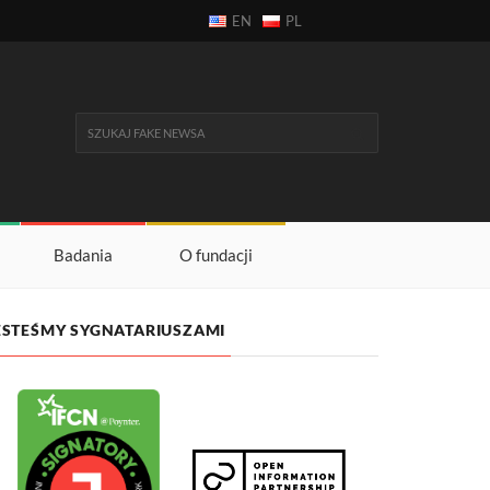
EN
PL
Badania
O fundacji
ESTEŚMY SYGNATARIUSZAMI