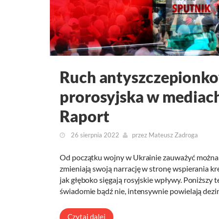
Ruch antyszczepionko
prorosyjska w mediac
Raport
26 sierpnia 2022
przez
Mateusz Zadroga
Od początku wojny w Ukrainie zauważyć można 
zmieniają swoją narrację w stronę wspierania k
jak głęboko sięgają rosyjskie wpływy. Poniższy t
świadomie bądź nie, intensywnie powielają de
Czytaj dalej