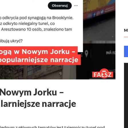
M
FAŁSZ
 Nowym Jorku –
arniejsze narracje
jednym z głównych tematów jest tajemniczy tunel pod