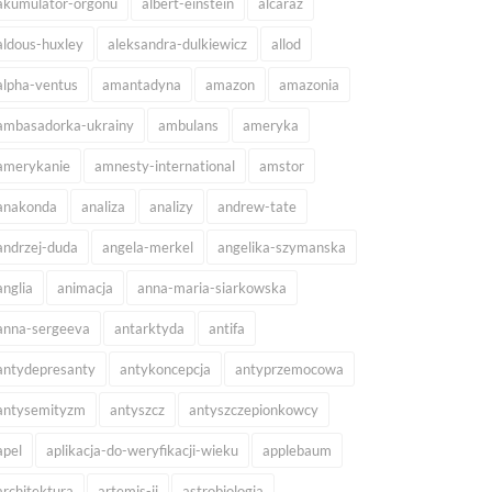
akumulator-orgonu
albert-einstein
alcaraz
aldous-huxley
aleksandra-dulkiewicz
allod
alpha-ventus
amantadyna
amazon
amazonia
ambasadorka-ukrainy
ambulans
ameryka
amerykanie
amnesty-international
amstor
anakonda
analiza
analizy
andrew-tate
andrzej-duda
angela-merkel
angelika-szymanska
anglia
animacja
anna-maria-siarkowska
anna-sergeeva
antarktyda
antifa
antydepresanty
antykoncepcja
antyprzemocowa
antysemityzm
antyszcz
antyszczepionkowcy
apel
aplikacja-do-weryfikacji-wieku
applebaum
architektura
artemis-ii
astrobiologia