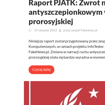
Raport PJATK: Zwrot n
antyszczepionkowym 
prorosyjskiej
19 sierpnia 2022
przez
zespół Fakenews.pl
Niniejszy raport został przygotowany przez zes
Komputerowych, w ramach projektu InfoTester. 
FakeNews.pl. Zmiana w narracji ruchu antyszcz
prorosyjskiej stała się bardzo wyraźna w momenc
Czytaj dalej