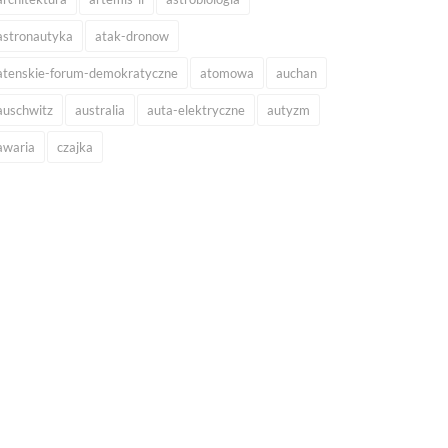
astronautyka
atak-dronow
atenskie-forum-demokratyczne
atomowa
auchan
auschwitz
australia
auta-elektryczne
autyzm
awaria
czajka