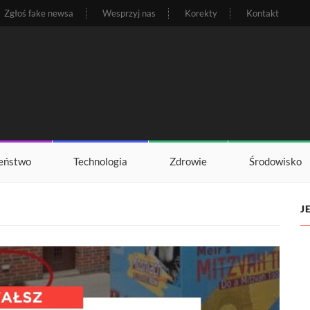
Zgłoś fake newsa
Wesprzyj nas
Korekty
Kontakt
eństwo
Technologia
Zdrowie
Środowisko
J