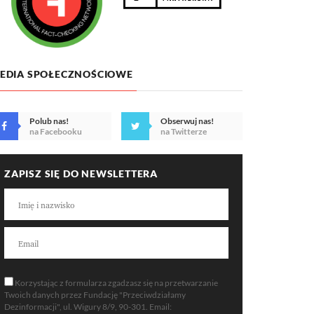
EDIA SPOŁECZNOŚCIOWE
Polub nas!
Obserwuj nas!
na Facebooku
na Twitterze
ZAPISZ SIĘ DO NEWSLETTERA
Korzystając z formularza zgadzasz się na przetwarzanie
Twoich danych przez Fundację "Przeciwdziałamy
Dezinformacji", ul. Wigury 8/9, 90-301. Email: