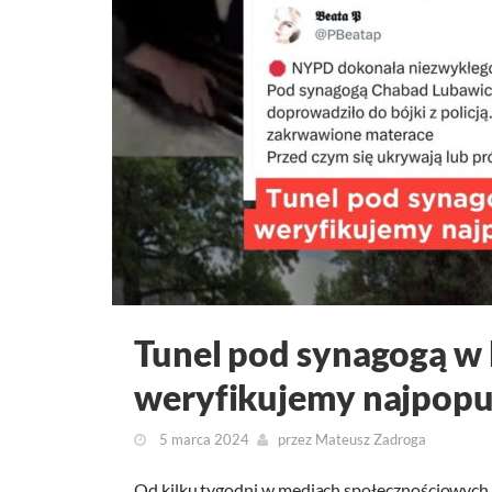
Tunel pod synagogą w
weryfikujemy najpopul
5 marca 2024
przez
Mateusz Zadroga
Od kilku tygodni w mediach społecznościowych 