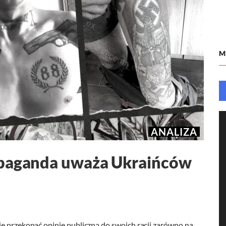
M
ANALIZA
opaganda uważa Ukraińców
je przekonać opinię publiczną do swoich racji zarówno na