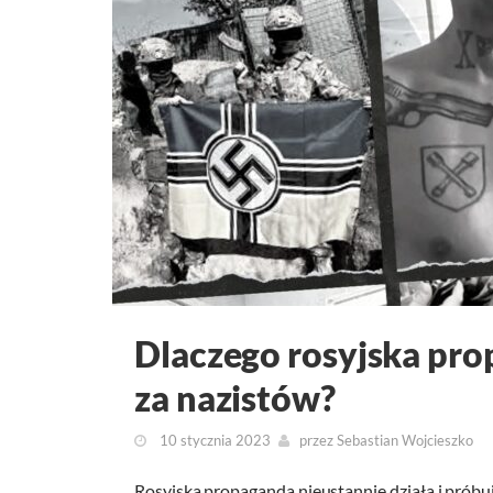
Dlaczego rosyjska pr
za nazistów?
10 stycznia 2023
przez
Sebastian Wojcieszko
Rosyjska propaganda nieustannie działa i próbu