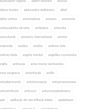
akumulator-orgonu
albert-einstein
alcaraz
aldous-huxley
aleksandra-dulkiewicz
allod
alpha-ventus
amantadyna
amazon
amazonia
ambasadorka-ukrainy
ambulans
ameryka
amerykanie
amnesty-international
amstor
anakonda
analiza
analizy
andrew-tate
andrzej-duda
angela-merkel
angelika-szymanska
anglia
animacja
anna-maria-siarkowska
anna-sergeeva
antarktyda
antifa
antydepresanty
antykoncepcja
antyprzemocowa
antysemityzm
antyszcz
antyszczepionkowcy
apel
aplikacja-do-weryfikacji-wieku
applebaum
architektura
artemis-ii
astrobiologia