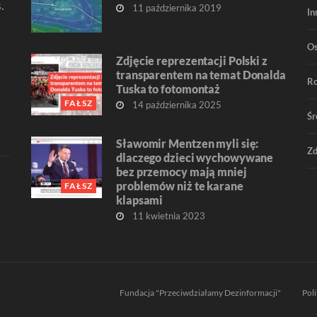
.
11 października 2019
In
O
Zdjęcie reprezentacji Polski z
transparentem na temat Donalda
R
Tuska to fotomontaż
FAŁSZ
14 października 2025
Śr
Sławomir Mentzen myli się:
Zd
dlaczego dzieci wychowywane
bez przemocy mają mniej
problemów niż te karane
FAŁSZ
klapsami
11 kwietnia 2023
Fundacja "Przeciwdziałamy Dezinformacji"
Pol