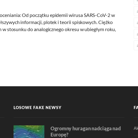
 oceniania: Od początku epidemii wirusa SARS-CoV-2 w
szywych informacji, plotek i teorii spiskowych. Ciężko
ich w stosunku do analogicznego okresu w ubiegłym roku,
LOSOWE FAKE NEWSY
F
Ogromny huragan nadciąga nad
Ak
Europę?