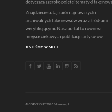
dotycząca szeroko pojętej tematyki fake news
Znajdziecie tutaj zbiór najnowszych i
archiwalnych fake newsów wraz z źródłami
weryfikującymi. Nasz portal to również
miejsce ciekawych publikacjii artykułów.
JESTEŚMY W SIECI
© COPYRIGHT 2026 fakenews.pl