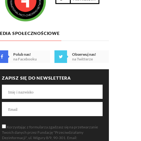
EDIA SPOŁECZNOŚCIOWE
Polub nas!
Obserwuj nas!
na Facebooku
na Twitterze
ZAPISZ SIĘ DO NEWSLETTERA
Korzystając z formularza zgadzasz się na przetwarzanie
Twoich danych przez Fundację "Przeciwdziałamy
Dezinformacji", ul. Wigury 8/9, 90-301. Email: