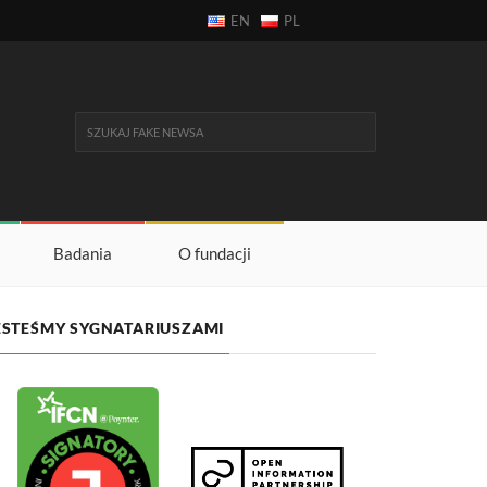
EN
PL
Badania
O fundacji
ESTEŚMY SYGNATARIUSZAMI