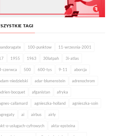
SZYSTKIE TAGI
pandoragate
100-punktow
11-wrzesnia-2001
17
1955
1963
30latpah
3i-atlas
4-czerwca
500
600-tys
9-11
aborcja
adam-niedzielski
adar-blumenstein
adrenochrom
adrien-bocquet
afganistan
afryka
agnes-callamard
agnieszka-holland
agnieszka-soin
agregaty
ai
airbus
airly
akt-o-uslugach-cyfrowych
akta-epsteina