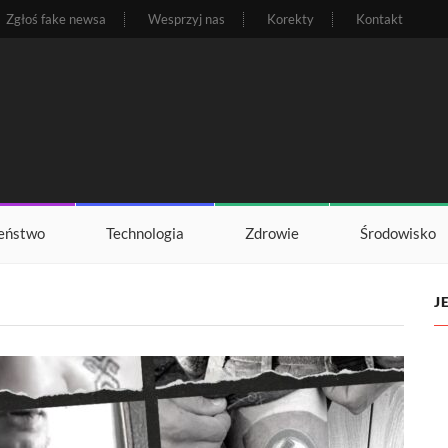
Zgłoś fake newsa
Wesprzyj nas
Korekty
Kontakt
eństwo
Technologia
Zdrowie
Środowisko
J