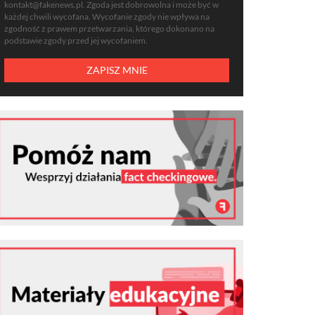
kontakt@fakenews.pl
. Zgoda jest dobrowolna i może być w
każdej chwili wycofana. Wycofanie zgody nie wpływa na
zgodność z prawem przetwarzania, którego dokonano na
podstawie zgody przed jej wycofaniem.