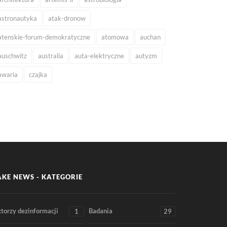
astronautyka
atak-dronow
atenskie-forum-demokratyczne
atomowa
auchan
auschwitz
australia
auta-elektryczne
autyzm
awaria
czajka
AKE NEWS - KATEGORIE
torzy dezinformacji
Badania
1
29