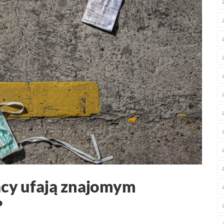
acy ufają znajomym
?