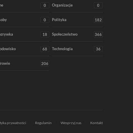
ne
Organizacje
0
0
soby
Polityka
0
182
ozrywka
Społeczeństwo
18
366
odowisko
Technologia
68
36
rowie
206
ityka prywatności
Regulamin
Wesprzyj nas
Kontakt