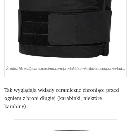
Źródło: https://pl.aresmaxima.com/produkt/kamizelka-kuloodporna-kuloodporna-pgd-alfa/
Tak wyglądają wkłady ceramiczne chroniące przed
ogniem z broni długiej (karabinki, niektóre
karabiny):