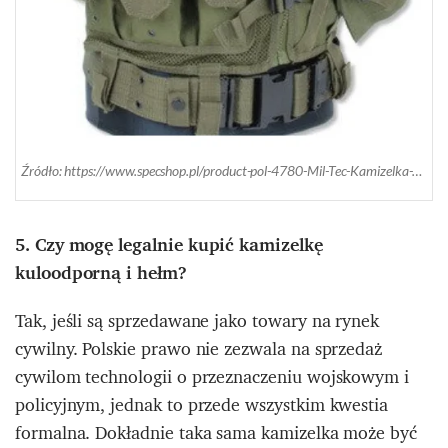
Źródło: https://www.specshop.pl/product-pol-4780-Mil-Tec-Kamizelka-Taktyczna-USMC-Zielony-OD-10720001.html
5. Czy mogę legalnie kupić kamizelkę
kuloodporną i hełm?
Tak, jeśli są sprzedawane jako towary na rynek
cywilny. Polskie prawo nie zezwala na sprzedaż
cywilom technologii o przeznaczeniu wojskowym i
policyjnym, jednak to przede wszystkim kwestia
formalna. Dokładnie taka sama kamizelka może być