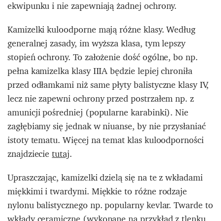
ekwipunku i nie zapewniają żadnej ochrony.
Kamizelki kuloodporne mają różne klasy. Według
generalnej zasady, im wyższa klasa, tym lepszy
stopień ochrony. To założenie dość ogólne, bo np.
pełna kamizelka klasy IIIA będzie lepiej chroniła
przed odłamkami niż same płyty balistyczne klasy IV,
lecz nie zapewni ochrony przed postrzałem np. z
amunicji pośredniej (popularne karabinki). Nie
zagłębiamy się jednak w niuanse, by nie przysłaniać
istoty tematu. Więcej na temat klas kuloodporności
znajdziecie
tutaj
.
Upraszczając, kamizelki dzielą się na te z wkładami
miękkimi i twardymi. Miękkie to różne rodzaje
nylonu balistycznego np. popularny kevlar. Twarde to
wkłady ceramiczne (wykonane na przykład z tlenku