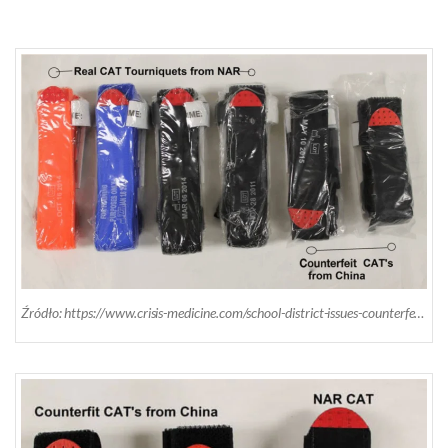
Źródło: https://www.crisis-medicine.com/school-district-issues-counterfeit-tourniquets/?fbclid=IwAR055SGOkNgZUrRWuNzKvVca-Owcr1KaihpZ8Kgb0d31JM3xjc1igriIQtg