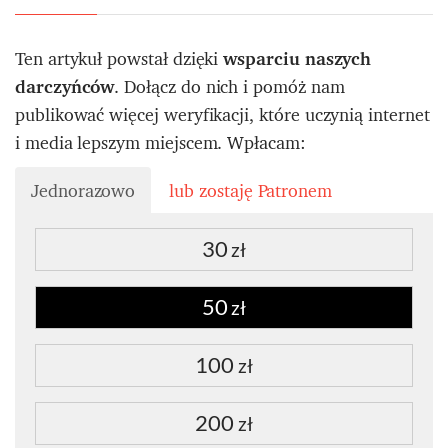
Ten artykuł powstał dzięki
wsparciu naszych
darczyńców
. Dołącz do nich i pomóż nam
publikować więcej weryfikacji, które uczynią internet
i media lepszym miejscem. Wpłacam:
Jednorazowo
lub zostaję Patronem
30
zł
50
zł
100
zł
200
zł