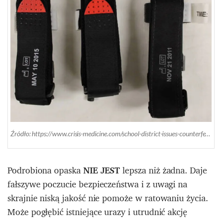
Źródło: https://www.crisis-medicine.com/school-district-issues-counterfeit-tourniquets/?fbclid=IwAR055SGOkNgZUrRWuNzKvVca-Owcr1KaihpZ8Kgb0d31JM3xjc1igriIQtg
Podrobiona opaska
NIE JEST
lepsza niż żadna. Daje
fałszywe poczucie bezpieczeństwa i z uwagi na
skrajnie niską jakość nie pomoże w ratowaniu życia.
Może pogłębić istniejące urazy i utrudnić akcję