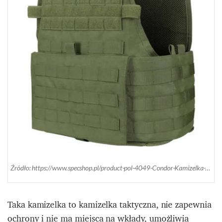
Źródło: https://www.specshop.pl/product-pol-4049-Condor-Kamizelka-Taktyczna-MOPC-Zielony-OD-MOPC-001.html
Taka kamizelka to kamizelka taktyczna, nie zapewnia
ochrony i nie ma miejsca na wkłady, umożliwia