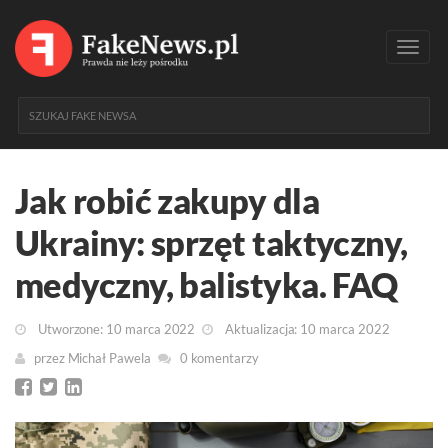
Toggl
navig
Jak robić zakupy dla
Ukrainy: sprzęt taktyczny,
medyczny, balistyka. FAQ
Utworzone: 10 marca 2022
Aktualizacja: 10 marca 2022
przez
Michał Pawela
0 komentarzy