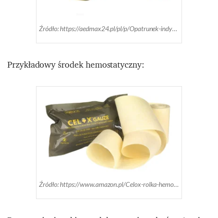
Źródło: https://aedmax24.pl/pl/p/Opatrunek-indywidualny-Olaes-Modular-4/346
Przykładowy środek hemostatyczny:
Źródło: https://www.amazon.pl/Celox-rolka-hemostatyczna-56G/dp/B07RRX4JSK