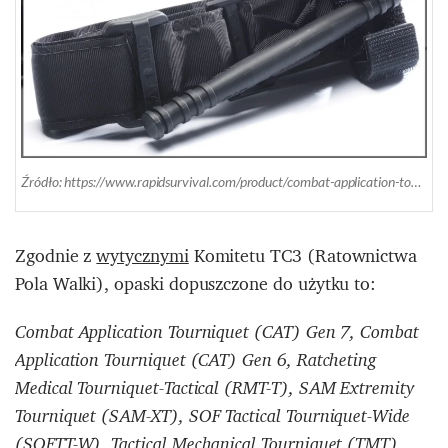
Źródło: https://www.rapidsurvival.com/product/combat-application-tourniquet-c-a-t-gen-7/
Zgodnie z
wytycznymi
Komitetu TC3 (Ratownictwa
Pola Walki), opaski dopuszczone do użytku to:
Combat Application Tourniquet (CAT) Gen 7,
Combat
Application Tourniquet (CAT) Gen 6,
Ratcheting
Medical Tourniquet-Tactical (RMT-T),
SAM Extremity
Tourniquet (SAM-XT),
SOF Tactical Tourniquet-Wide
(SOFTT-W),
Tactical Mechanical Tourniquet (TMT),