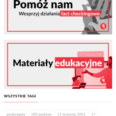
WSZYSTKIE TAGI
pandoragate
100-punktow
11-wrzesnia-2001
17