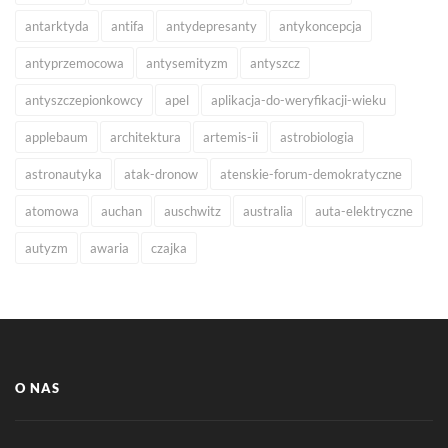
antarktyda
antifa
antydepresanty
antykoncepcja
antyprzemocowa
antysemityzm
antyszcz
antyszczepionkowcy
apel
aplikacja-do-weryfikacji-wieku
applebaum
architektura
artemis-ii
astrobiologia
astronautyka
atak-dronow
atenskie-forum-demokratyczne
atomowa
auchan
auschwitz
australia
auta-elektryczne
autyzm
awaria
czajka
O NAS