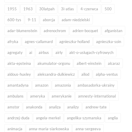
1955
1963
30latpah
3i-atlas
4-czerwca
500
600-tys
9-11
aborcja
adam-niedzielski
adar-blumenstein
adrenochrom
adrien-bocquet
afganistan
afryka
agnes-callamard
agnieszka-holland
agnieszka-soin
agregaty
ai
airbus
airly
akt-o-uslugach-cyfrowych
akta-epsteina
akumulator-orgonu
albert-einstein
alcaraz
aldous-huxley
aleksandra-dulkiewicz
allod
alpha-ventus
amantadyna
amazon
amazonia
ambasadorka-ukrainy
ambulans
ameryka
amerykanie
amnesty-international
amstor
anakonda
analiza
analizy
andrew-tate
andrzej-duda
angela-merkel
angelika-szymanska
anglia
animacja
anna-maria-siarkowska
anna-sergeeva