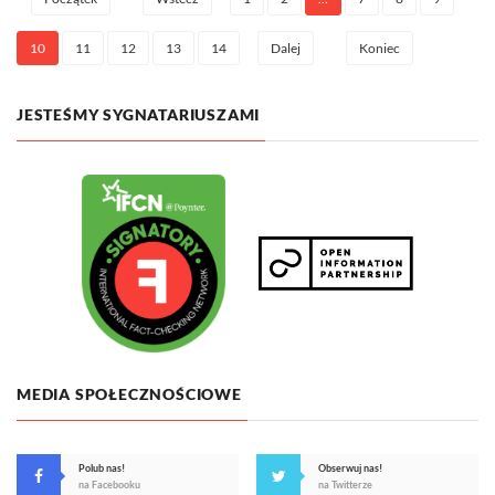
10
11
12
13
14
Dalej
Koniec
JESTEŚMY SYGNATARIUSZAMI
MEDIA SPOŁECZNOŚCIOWE
Polub nas!
Obserwuj nas!
na Facebooku
na Twitterze