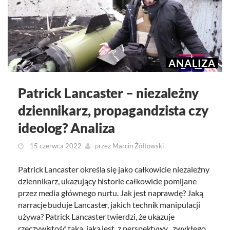
ANALIZA
Patrick Lancaster – niezależny
dziennikarz, propagandzista czy
ideolog? Analiza
15 czerwca 2022
przez
Marcin Żółtowski
Patrick Lancaster określa się jako całkowicie niezależny
dziennikarz, ukazujący historie całkowicie pomijane
przez media głównego nurtu. Jak jest naprawdę? Jaką
narracje buduje Lancaster, jakich technik manipulacji
używa? Patrick Lancaster twierdzi, że ukazuje
rzeczywistość taką, jaką jest, z perspektywy „zwykłego