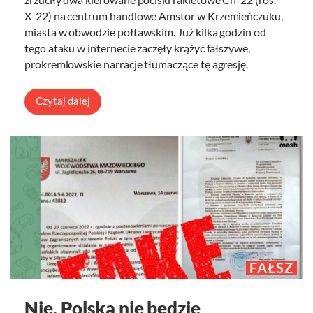
X-22) na centrum handlowe Amstor w Krzemieńczuku,
miasta w obwodzie połtawskim. Już kilka godzin od
tego ataku w internecie zaczęły krążyć fałszywe,
prokremlowskie narracje tłumaczące tę agresję.
Czytaj dalej
FAŁSZ
Nie, Polska nie będzie