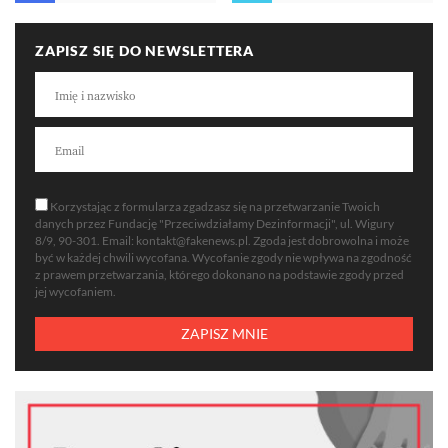
ZAPISZ SIĘ DO NEWSLETTERA
Korzystając z formularza zgadzasz się na przetwarzanie Twoich
danych przez Fundację "Przeciwdziałamy Dezinformacji", ul. Wigury
8/9, 90-301. Email:
kontakt@fakenews.pl
. Zgoda jest dobrowolna i może
być w każdej chwili wycofana. Wycofanie zgody nie wpływa na zgodność
z prawem przetwarzania, którego dokonano na podstawie zgody przed
jej wycofaniem.