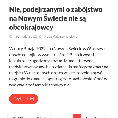
Nie, podejrzanymi o zabójstwo
na Nowym Świecie nie są
obcokrajowcy
20 maja 2022
przez
Katarzyna Lipka
W nocy 8 maja 2022r. na Nowym Świecie w Warszawie
doszło do bójki, w wyniku której 29-latek został
kilkukrotnie ugodzony nożem. Mimo interwencji
medyków wezwanych do zdarzenia mężczyzna zmarł na
miejscu. W następnych dniach w sieci zaczęło krążyć
nagranie dokumentujące tragiczne wydarzenie. Choć w
tym czasie tożsamość sprawcy nie…
Czytaj dalej
1
2
…
7
8
9
Początek
Wstecz