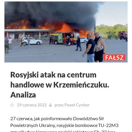
FAŁSZ
Rosyjski atak na centrum
handlowe w Krzemieńczuku.
Analiza
29 czerwca 2022
przez
Paweł Cymbor
27 czerwca, jak poinformowało Dowództwo Sił
Powietrznych Ukrainy, rosyjskie bombowce TU-22M3
zrzuciły dwa kierowane pociski rakietowe Ch-22 (ros.