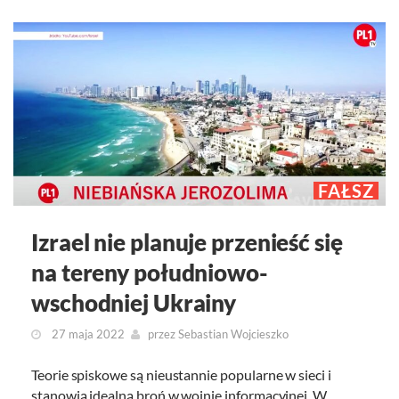
FAŁSZ
Izrael nie planuje przenieść się
na tereny południowo-
wschodniej Ukrainy
27 maja 2022
przez
Sebastian Wojcieszko
Teorie spiskowe są nieustannie popularne w sieci i
stanowią idealną broń w wojnie informacyjnej. W