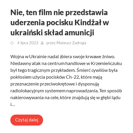
Nie, ten film nie przedstawia
uderzenia pocisku Kindżał w
ukraiński skład amunicji
4 lipca 2022
przez
Mateusz Zadroga
Wojna w Ukrainie nadal zbiera swoje krwawe żniwo.
Niedawny atak na centrum handlowe w Krzemieńczuku
był tego tragicznym przykładem. Śmierć cywilów była
pokłosiem użycia pocisków Ch-22, które mają
przeznaczenie przeciwokrętowe i dysponują
radiolokacyjnym systemem naprowadzania. Ten sposób
nakierowywania na cele, które znajdują się w głębi lądu
i…
Czytaj dalej