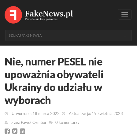
Toggl
navig
Nie, numer PESEL nie
upoważnia obywateli
Ukrainy do udziału w
wyborach
Utworzone: 18 marca 2022
Aktualizacja: 19 kwietnia 2023
przez
Paweł Cymbor
0 komentarzy