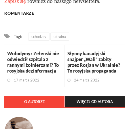
Zapisz się
również do naszego newslettera.
KOMENTARZE
Tagi:
uchodzcy
ukraina
Wołodymyr Zełenski nie
Słynny kanadyjski
odwiedził szpitala z
snajper „Wali” zabity
rannymi żołnierzami? To
przez Rosjan w Ukrainie?
rosyjska dezinformacja
To rosyjska propaganda
17 marca 2022
24 marca 2022
O AUTORZE
WIĘCEJ OD AUTORA