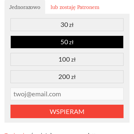
Jednorazowo
lub zostaję Patronem
30
zł
50
zł
100
zł
200
zł
WSPIERAM