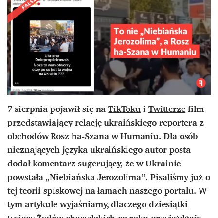
7 sierpnia pojawił się na
TikToku
i
Twitterze
film
przedstawiający relację ukraińskiego reportera z
obchodów Rosz ha-Szana w Humaniu. Dla osób
nieznających języka ukraińskiego autor posta
dodał komentarz sugerujący, że w Ukrainie
powstała „Niebiańska Jerozolima”.
Pisaliśmy
już o
tej teorii spiskowej na łamach naszego portalu. W
tym artykule wyjaśniamy, dlaczego dziesiątki
tysięcy Żydów chasydzkich co roku przyjeżdżają