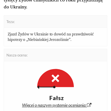
do Ukrainy.
Teza:
Zjazd Żydów w Ukrainie to dowód na prawdziwość
hipotezy o „Niebiańskiej Jerozolimie”
.
Nasza ocena:
Fałsz
Więcej o naszym systemie oceniania: