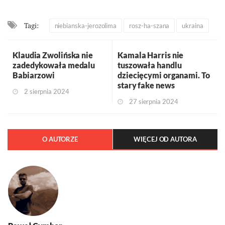
Tagi:
niebianska-jerozolima
rosz-ha-szana
ukraina
Klaudia Zwolińska nie
Kamala Harris nie
zadedykowała medalu
tuszowała handlu
Babiarzowi
dziecięcymi organami. To
stary fake news
2 sierpnia 2024
27 sierpnia 2024
O AUTORZE
WIĘCEJ OD AUTORA