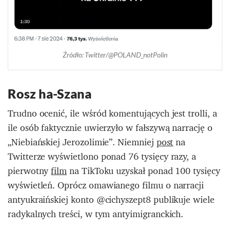
Źródło: Twitter/@POLAND_notPolin
Rosz ha-Szana
Trudno ocenić, ile wśród komentujących jest trolli, a
ile osób faktycznie uwierzyło w fałszywą narrację o
„Niebiańskiej Jerozolimie”. Niemniej
post
na
Twitterze wyświetlono ponad 76 tysięcy razy, a
pierwotny
film
na TikToku uzyskał ponad 100 tysięcy
wyświetleń. Oprócz omawianego filmu o narracji
antyukraińskiej konto @cichyszept8 publikuje wiele
radykalnych treści, w tym antyimigranckich.