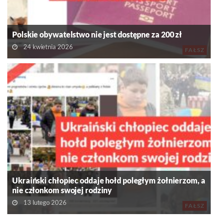
Polskie obywatelstwo nie jest dostępne za 200 zł
24 kwietnia 2026
FAŁSZ
Ukraiński chłopiec oddaje hołd poległym żołnierzom, a
nie członkom swojej rodziny
13 lutego 2026
FAŁSZ