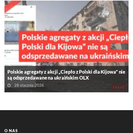
Polskie agregaty z akcji „Ciepło z Polski dla Kijowa” nie
są odsprzedawane na ukraińskim OLX
28 stycznia 2026
FAŁSZ
O NAS