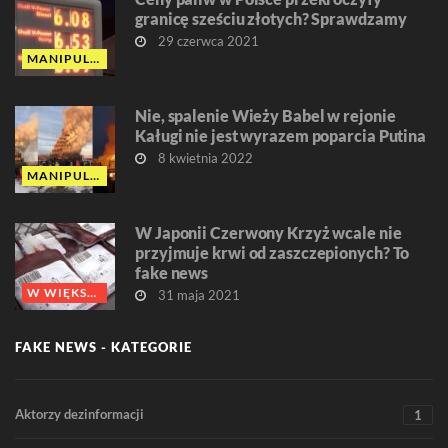
granicę sześciu złotych? Sprawdzamy
29 czerwca 2021
MANIPULACJA
Nie, spalenie Wieży Babel w rejonie
Kaługi nie jest wyrazem poparcia Putina
8 kwietnia 2022
MANIPULACJA
W Japonii Czerwony Krzyż wcale nie
przyjmuje krwi od zaszczepionych? To
fake news
W WIĘKSZOŚCI FAŁSZ
31 maja 2021
FAKE NEWS - KATEGORIE
Aktorzy dezinformacji
1