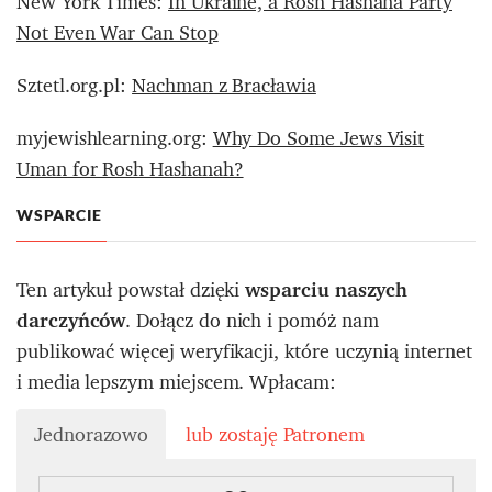
New York Times:
In Ukraine, a Rosh Hashana Party
Not Even War Can Stop
Sztetl.org.pl:
Nachman z Bracławia
myjewishlearning.org:
Why Do Some Jews Visit
Uman for Rosh Hashanah?
WSPARCIE
Ten artykuł powstał dzięki
wsparciu naszych
darczyńców
. Dołącz do nich i pomóż nam
publikować więcej weryfikacji, które uczynią internet
i media lepszym miejscem. Wpłacam:
Jednorazowo
lub zostaję Patronem