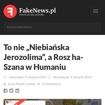
Toggl
navig
To nie „Niebiańska
Jerozolima”, a Rosz ha-
Szana w Humaniu
Utworzone: 9 sierpnia 2024
Aktualizacja: 9 sierpnia 2024
przez
Paweł Cymbor
0 komentarzy