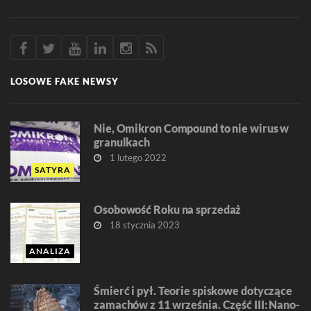
LOSOWE FAKE NEWSY
Nie, Omikron Compound to nie wirus w
granulkach
1 lutego 2022
SATYRA
Osobowość Roku na sprzedaż
18 stycznia 2023
ANALIZA
Śmierć i pył. Teorie spiskowe dotyczące
zamachów z 11 września. Część III: Nano-