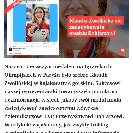
Naszym pierwszym medalem na Igrzyskach
Olimpijskich w Paryżu było srebro Klaudii
Zwolińskiej w kajakarstwie górskim. Sukcesowi
naszej reprezentantki towarzyszyła popularna
dezinformacja w sieci, jakoby swój medal miała
zadedykować zawieszonemu wówczas
dziennikarzowi TVP, Przemysławowi Babiarzowi.
W artykule wyjaśniamy, jak zwykły trolling
zamienił się w rzekomo prawdziwą informację.