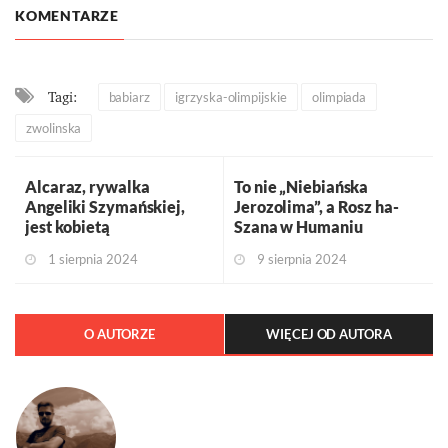
KOMENTARZE
Tagi:
babiarz
igrzyska-olimpijskie
olimpiada
zwolinska
Alcaraz, rywalka
To nie „Niebiańska
Angeliki Szymańskiej,
Jerozolima”, a Rosz ha-
jest kobietą
Szana w Humaniu
1 sierpnia 2024
9 sierpnia 2024
O AUTORZE
WIĘCEJ OD AUTORA