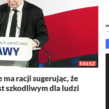
M
FAŁSZ
 ma racji sugerując, że
st szkodliwym dla ludzi