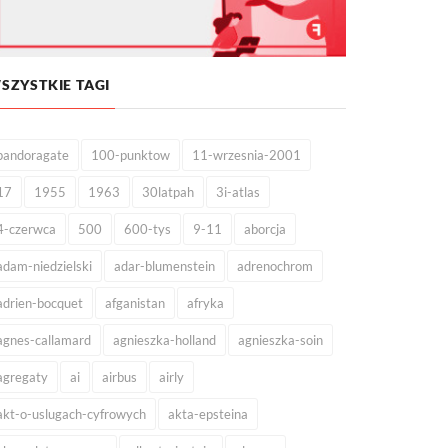
SZYSTKIE TAGI
pandoragate
100-punktow
11-wrzesnia-2001
17
1955
1963
30latpah
3i-atlas
4-czerwca
500
600-tys
9-11
aborcja
adam-niedzielski
adar-blumenstein
adrenochrom
adrien-bocquet
afganistan
afryka
agnes-callamard
agnieszka-holland
agnieszka-soin
agregaty
ai
airbus
airly
akt-o-uslugach-cyfrowych
akta-epsteina