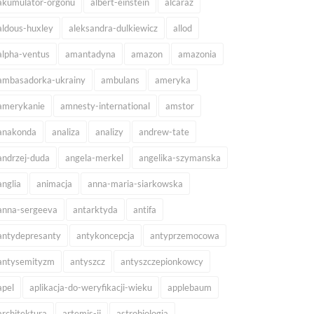
akumulator-orgonu
albert-einstein
alcaraz
aldous-huxley
aleksandra-dulkiewicz
allod
alpha-ventus
amantadyna
amazon
amazonia
ambasadorka-ukrainy
ambulans
ameryka
amerykanie
amnesty-international
amstor
anakonda
analiza
analizy
andrew-tate
andrzej-duda
angela-merkel
angelika-szymanska
anglia
animacja
anna-maria-siarkowska
anna-sergeeva
antarktyda
antifa
antydepresanty
antykoncepcja
antyprzemocowa
antysemityzm
antyszcz
antyszczepionkowcy
apel
aplikacja-do-weryfikacji-wieku
applebaum
architektura
artemis-ii
astrobiologia