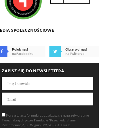
EDIA SPOŁECZNOŚCIOWE
Polub nas!
Obserwuj nas!
na Facebooku
na Twitterze
ZAPISZ SIĘ DO NEWSLETTERA
Korzystając z formularza zgadzasz się na przetwarzanie
Twoich danych przez Fundację "Przeciwdziałamy
Dezinformacji", ul. Wigury 8/9, 90-301. Email: