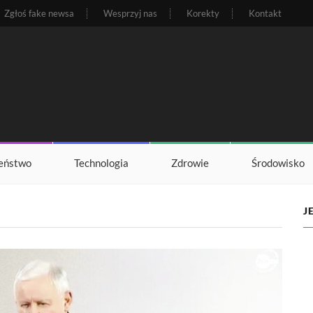
Zgłoś fake newsa
Wesprzyj nas
Korekty
Kontakt
eństwo
Technologia
Zdrowie
Środowisko
J