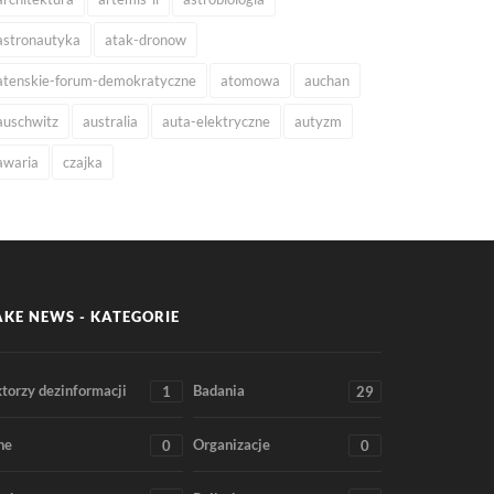
astronautyka
atak-dronow
atenskie-forum-demokratyczne
atomowa
auchan
auschwitz
australia
auta-elektryczne
autyzm
awaria
czajka
AKE NEWS - KATEGORIE
torzy dezinformacji
Badania
1
29
ne
Organizacje
0
0