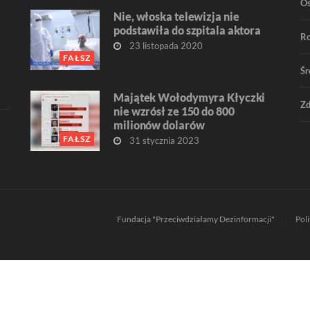
O
Nie, włoska telewizja nie
podstawiła do szpitala aktora
R
23 listopada 2020
FAŁSZ
Śr
Majątek Wołodymyra Kłyczki
Zd
nie wzrósł ze 150 do 800
milionów dolarów
FAŁSZ
31 stycznia 2023
Fundacja "Przeciwdziałamy Dezinformacji"
Pol