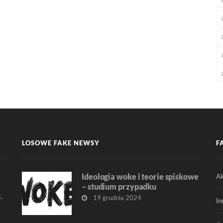
LOSOWE FAKE NEWSY
F
Ideologia woke i teorie spiskowe
Ak
– studium przypadku
.
19 grudnia 2024
In