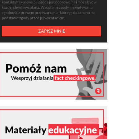
kontakt@fakenews.pl
. Zgoda jest dobrowolna i może być w
każdej chwili wycofana. Wycofanie zgody nie wpływa na
zgodność z prawem przetwarzania, którego dokonano na
podstawie zgody przed jej wycofaniem.