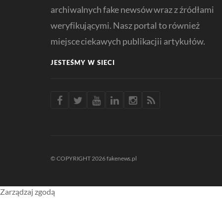
archiwalnych fake newsów wraz z źródłami
weryfikującymi. Nasz portal to również
miejsce ciekawych publikacjii artykułów.
JESTEŚMY W SIECI
© COPYRIGHT 2026 fakenews.pl
Zarządzaj zgodą