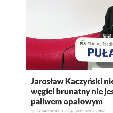
Jarosław Kaczyński nie
węgiel brunatny nie je
paliwem opałowym
17 października 2022
przez
Paweł Cymbor