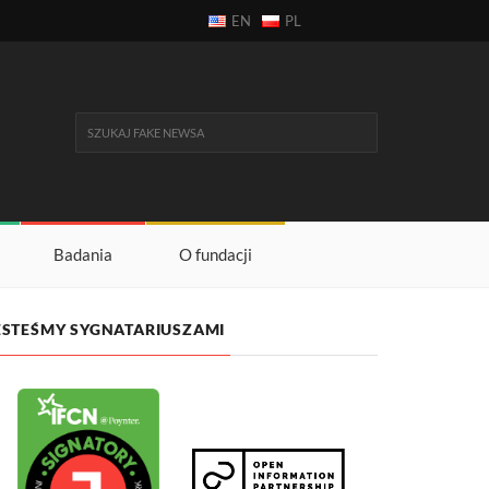
EN
PL
Badania
O fundacji
ESTEŚMY SYGNATARIUSZAMI