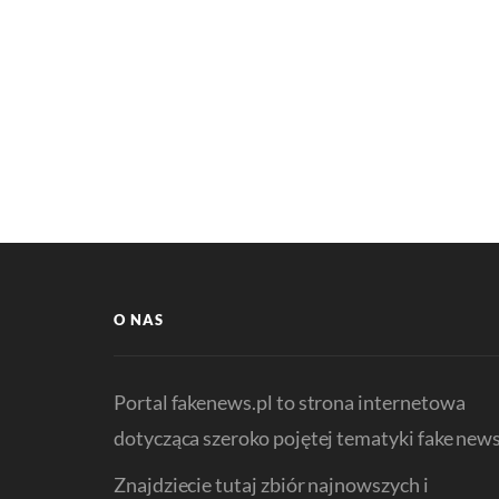
O NAS
Portal fakenews.pl to strona internetowa
dotycząca szeroko pojętej tematyki fake news
Znajdziecie tutaj zbiór najnowszych i