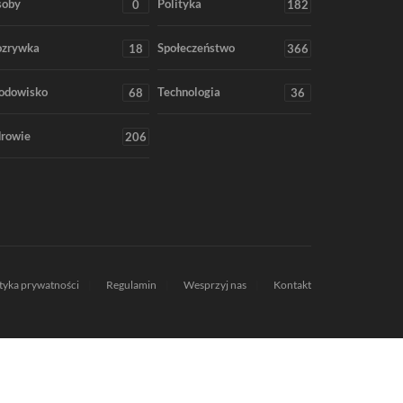
soby
Polityka
0
182
ozrywka
Społeczeństwo
18
366
odowisko
Technologia
68
36
rowie
206
ityka prywatności
Regulamin
Wesprzyj nas
Kontakt