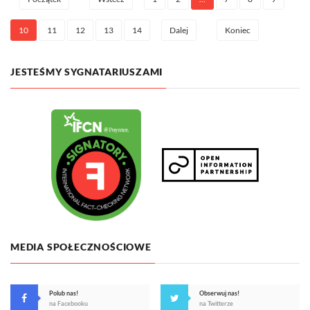
10
11
12
13
14
Dalej
Koniec
JESTEŚMY SYGNATARIUSZAMI
MEDIA SPOŁECZNOŚCIOWE
Polub nas!
Obserwuj nas!
na Facebooku
na Twitterze