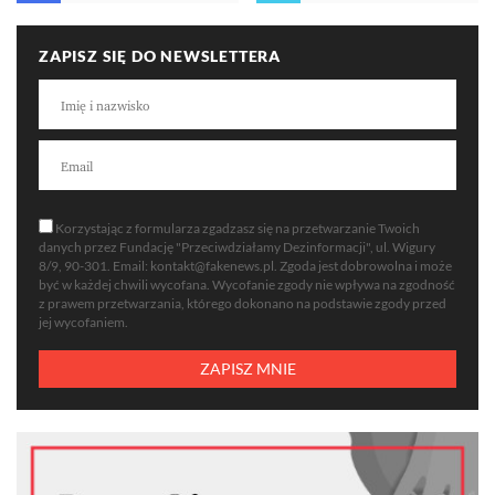
ZAPISZ SIĘ DO NEWSLETTERA
Korzystając z formularza zgadzasz się na przetwarzanie Twoich
danych przez Fundację "Przeciwdziałamy Dezinformacji", ul. Wigury
8/9, 90-301. Email:
kontakt@fakenews.pl
. Zgoda jest dobrowolna i może
być w każdej chwili wycofana. Wycofanie zgody nie wpływa na zgodność
z prawem przetwarzania, którego dokonano na podstawie zgody przed
jej wycofaniem.