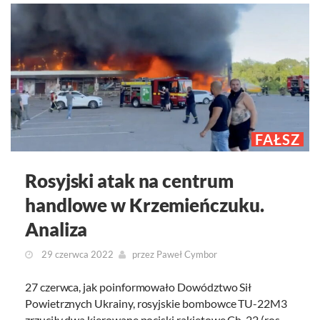
FAŁSZ
Rosyjski atak na centrum
handlowe w Krzemieńczuku.
Analiza
29 czerwca 2022
przez
Paweł Cymbor
27 czerwca, jak poinformowało Dowództwo Sił
Powietrznych Ukrainy, rosyjskie bombowce TU-22M3
zrzuciły dwa kierowane pociski rakietowe Ch-22 (ros.