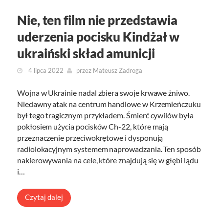
Nie, ten film nie przedstawia
uderzenia pocisku Kindżał w
ukraiński skład amunicji
4 lipca 2022
przez
Mateusz Zadroga
Wojna w Ukrainie nadal zbiera swoje krwawe żniwo.
Niedawny atak na centrum handlowe w Krzemieńczuku
był tego tragicznym przykładem. Śmierć cywilów była
pokłosiem użycia pocisków Ch-22, które mają
przeznaczenie przeciwokrętowe i dysponują
radiolokacyjnym systemem naprowadzania. Ten sposób
nakierowywania na cele, które znajdują się w głębi lądu
i…
Czytaj dalej