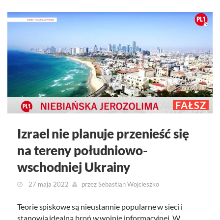
FAŁSZ
Izrael nie planuje przenieść się
na tereny południowo-
wschodniej Ukrainy
27 maja 2022
przez
Sebastian Wojcieszko
Teorie spiskowe są nieustannie popularne w sieci i
stanowią idealną broń w wojnie informacyjnej. W