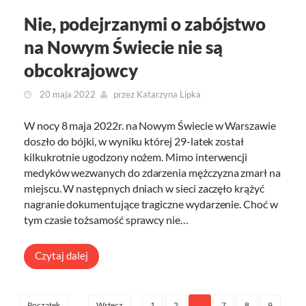
Nie, podejrzanymi o zabójstwo
na Nowym Świecie nie są
obcokrajowcy
20 maja 2022
przez
Katarzyna Lipka
W nocy 8 maja 2022r. na Nowym Świecie w Warszawie
doszło do bójki, w wyniku której 29-latek został
kilkukrotnie ugodzony nożem. Mimo interwencji
medyków wezwanych do zdarzenia mężczyzna zmarł na
miejscu. W następnych dniach w sieci zaczęło krążyć
nagranie dokumentujące tragiczne wydarzenie. Choć w
tym czasie tożsamość sprawcy nie…
Czytaj dalej
1
2
…
7
8
9
Początek
Wstecz