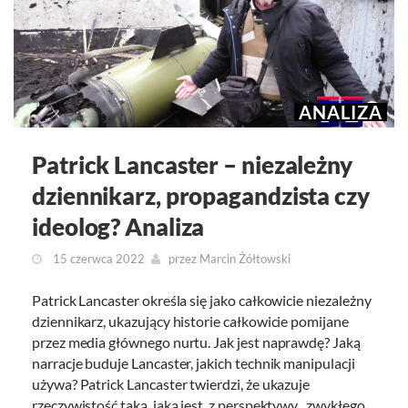
ANALIZA
Patrick Lancaster – niezależny
dziennikarz, propagandzista czy
ideolog? Analiza
15 czerwca 2022
przez
Marcin Żółtowski
Patrick Lancaster określa się jako całkowicie niezależny
dziennikarz, ukazujący historie całkowicie pomijane
przez media głównego nurtu. Jak jest naprawdę? Jaką
narracje buduje Lancaster, jakich technik manipulacji
używa? Patrick Lancaster twierdzi, że ukazuje
rzeczywistość taką, jaką jest, z perspektywy „zwykłego