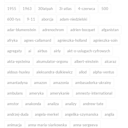
1955
1963
30latpah
3i-atlas
4-czerwca
500
600-tys
9-11
aborcja
adam-niedzielski
adar-blumenstein
adrenochrom
adrien-bocquet
afganistan
afryka
agnes-callamard
agnieszka-holland
agnieszka-soin
agregaty
ai
airbus
airly
akt-o-uslugach-cyfrowych
akta-epsteina
akumulator-orgonu
albert-einstein
alcaraz
aldous-huxley
aleksandra-dulkiewicz
allod
alpha-ventus
amantadyna
amazon
amazonia
ambasadorka-ukrainy
ambulans
ameryka
amerykanie
amnesty-international
amstor
anakonda
analiza
analizy
andrew-tate
andrzej-duda
angela-merkel
angelika-szymanska
anglia
animacja
anna-maria-siarkowska
anna-sergeeva