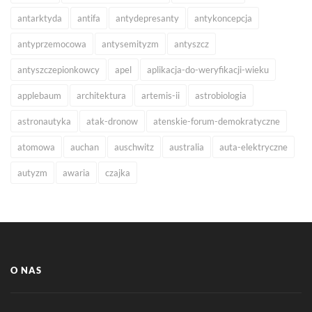
antarktyda
antifa
antydepresanty
antykoncepcja
antyprzemocowa
antysemityzm
antyszcz
antyszczepionkowcy
apel
aplikacja-do-weryfikacji-wieku
applebaum
architektura
artemis-ii
astrobiologia
astronautyka
atak-dronow
atenskie-forum-demokratyczne
atomowa
auchan
auschwitz
australia
auta-elektryczne
autyzm
awaria
czajka
O NAS