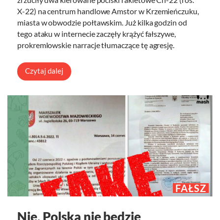
X-22) na centrum handlowe Amstor w Krzemieńczuku,
miasta w obwodzie połtawskim. Już kilka godzin od
tego ataku w internecie zaczęły krążyć fałszywe,
prokremlowskie narracje tłumaczące tę agresję.
Czytaj dalej
FAŁSZ
Nie, Polska nie będzie