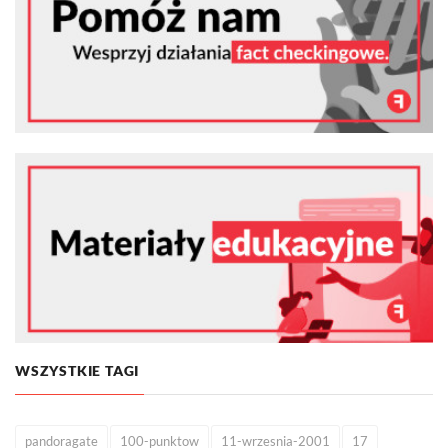
WSZYSTKIE TAGI
pandoragate
100-punktow
11-wrzesnia-2001
17