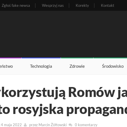
Zgłoś fake newsa
Wesprzyj nas
Korekty
Kontakt
eństwo
Technologia
Zdrowie
Środowisko
korzystują Romów j
 to rosyjska propagan
: 4 maja 2022
przez
Marcin Żółtowski
0 komentarzy