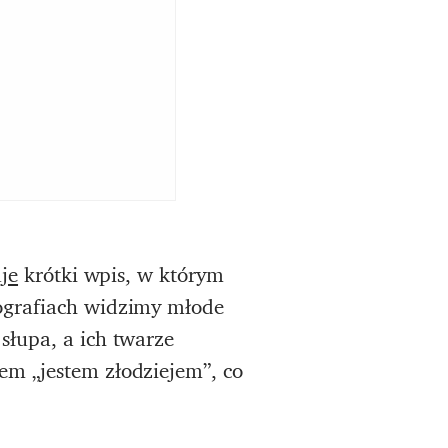
je
krótki wpis, w którym
ografiach widzimy młode
słupa, a ich twarze
em „jestem złodziejem”, co