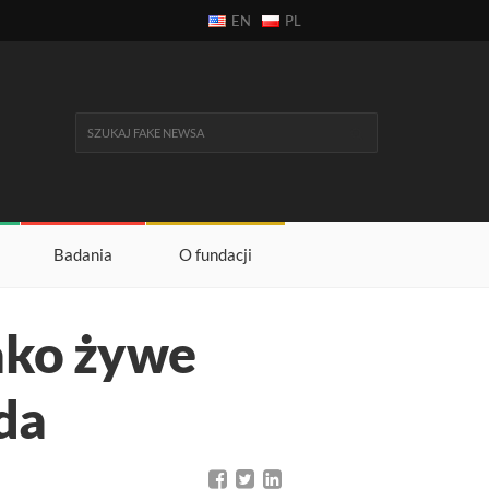
EN
PL
Badania
O fundacji
ako żywe
da