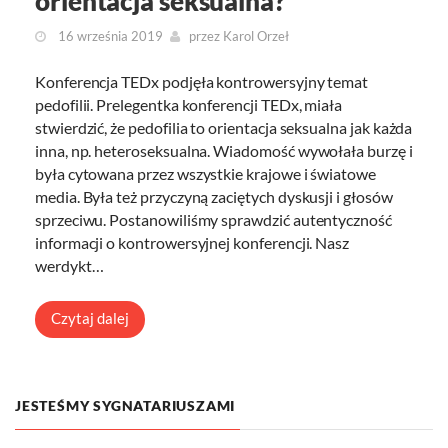
orientacja seksualna?
16 września 2019
przez
Karol Orzeł
Konferencja TEDx podjęła kontrowersyjny temat
pedofilii. Prelegentka konferencji TEDx, miała
stwierdzić, że pedofilia to orientacja seksualna jak każda
inna, np. heteroseksualna. Wiadomość wywołała burzę i
była cytowana przez wszystkie krajowe i światowe
media. Była też przyczyną zaciętych dyskusji i głosów
sprzeciwu. Postanowiliśmy sprawdzić autentyczność
informacji o kontrowersyjnej konferencji. Nasz
werdykt…
Czytaj dalej
JESTEŚMY SYGNATARIUSZAMI