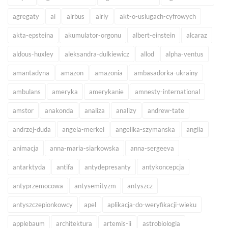
agregaty
ai
airbus
airly
akt-o-uslugach-cyfrowych
akta-epsteina
akumulator-orgonu
albert-einstein
alcaraz
aldous-huxley
aleksandra-dulkiewicz
allod
alpha-ventus
amantadyna
amazon
amazonia
ambasadorka-ukrainy
ambulans
ameryka
amerykanie
amnesty-international
amstor
anakonda
analiza
analizy
andrew-tate
andrzej-duda
angela-merkel
angelika-szymanska
anglia
animacja
anna-maria-siarkowska
anna-sergeeva
antarktyda
antifa
antydepresanty
antykoncepcja
antyprzemocowa
antysemityzm
antyszcz
antyszczepionkowcy
apel
aplikacja-do-weryfikacji-wieku
applebaum
architektura
artemis-ii
astrobiologia