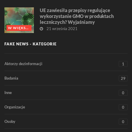
UE zawiesiła przepisy regulujące
wykorzystanie GMO w produktach
leczniczych? Wyjaśniamy
W WIĘKSZOŚCI FAŁSZ
21 września 2021
FAKE NEWS - KATEGORIE
Aktorzy dezinformacji
1
Badania
29
Inne
0
Organizacje
0
Osoby
0