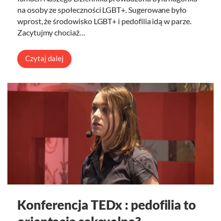
na osoby ze społeczności LGBT+. Sugerowane było
wprost, że środowisko LGBT+ i pedofilia idą w parze.
Zacytujmy chociaż…
Czytaj dalej
Konferencja TEDx : pedofilia to