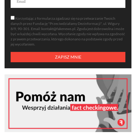
Korzystając z formularza zgadzasz się na przetwarzanie Twoich
danych przez Fundację "Przeciwdziałamy Dezinformacji", ul. Wigury
8/9, 90-301. Email:
kontakt@fakenews.pl
. Zgoda jest dobrowolna i może
być w każdej chwili wycofana. Wycofanie zgody nie wpływa na zgodność
z prawem przetwarzania, którego dokonano na podstawie zgody przed
jej wycofaniem.