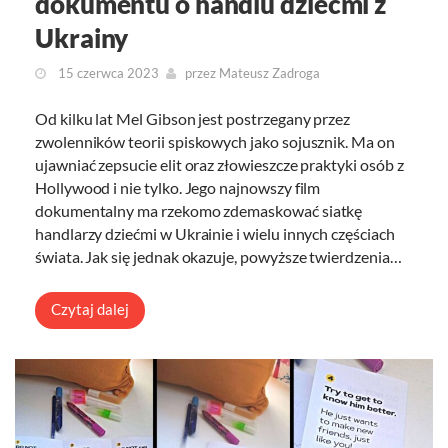
dokumentu o handlu dziećmi z
Ukrainy
15 czerwca 2023
przez
Mateusz Zadroga
Od kilku lat Mel Gibson jest postrzegany przez
zwolenników teorii spiskowych jako sojusznik. Ma on
ujawniać zepsucie elit oraz złowieszcze praktyki osób z
Hollywood i nie tylko. Jego najnowszy film
dokumentalny ma rzekomo zdemaskować siatkę
handlarzy dziećmi w Ukrainie i wielu innych częściach
świata. Jak się jednak okazuje, powyższe twierdzenia…
Czytaj dalej