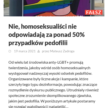
FAŁSZ
Nie, homoseksualiści nie
odpowiadają za ponad 50%
przypadków pedofilii
19 marca 2021
przez
Mateusz Zadroga
Od wielu lat środowiska anty-LGBT+ promują
twierdzenia, jakoby wśród osób homoseksualnych
występował nadzwyczaj wysoki odsetek pedofilów.
Organizowane były liczne akcje i kampanie, które
szerzyły tego typu dezinformacje, powodując znaczące
rozmydlenie dyskursu publicznego. Utrudniały również
społeczne zrozumienie skomplikowanego zjawiska,
jakim jest pedofilia. W poniższym artykule postaramy
się rozwiać wątpliwości i naświetlić…