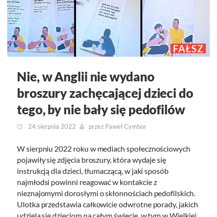
FAŁSZ
Nie, w Anglii nie wydano
broszury zachęcającej dzieci do
tego, by nie bały się pedofilów
24 sierpnia 2022
przez
Paweł Cymbor
W sierpniu 2022 roku w mediach społecznościowych
pojawiły się zdjęcia broszury, która wydaje się
instrukcją dla dzieci, tłumaczącą, w jaki sposób
najmłodsi powinni reagować w kontakcie z
nieznajomymi dorosłymi o skłonnościach pedofilskich.
Ulotka przedstawia całkowicie odwrotne porady, jakich
udziela się dzieciom na całym świecie, w tym w Wielkiej