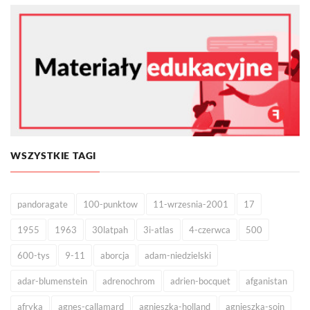
WSZYSTKIE TAGI
pandoragate
100-punktow
11-wrzesnia-2001
17
1955
1963
30latpah
3i-atlas
4-czerwca
500
600-tys
9-11
aborcja
adam-niedzielski
adar-blumenstein
adrenochrom
adrien-bocquet
afganistan
afryka
agnes-callamard
agnieszka-holland
agnieszka-soin