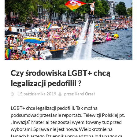
Czy środowiska LGBT+ chcą
legalizacji pedofilii ?
15 października 2019
przez
Karol Orzeł
LGBT+ chce legalizacji pedofilii. Tak można
podsumować przesłanie reportażu Telewizji Polskiej pt.
„Inwazja”. Materiał ten został wyemitowany tuż przed
wyborami. Sprawa nie jest nowa. Wielokrotnie na
łamach Naszego Dziennika prowadzona była nagonka