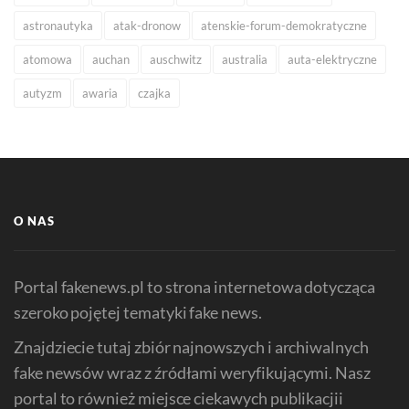
astronautyka
atak-dronow
atenskie-forum-demokratyczne
atomowa
auchan
auschwitz
australia
auta-elektryczne
autyzm
awaria
czajka
O NAS
Portal fakenews.pl to strona internetowa dotycząca
szeroko pojętej tematyki fake news.
Znajdziecie tutaj zbiór najnowszych i archiwalnych
fake newsów wraz z źródłami weryfikującymi. Nasz
portal to również miejsce ciekawych publikacjii