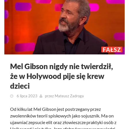
FAŁSZ
Mel Gibson nigdy nie twierdził,
że w Holywood pije się krew
dzieci
6 lipca 2023
przez
Mateusz Zadroga
Od kilku lat Mel Gibson jest postrzegany przez
zwolenników teorii spiskowych jako sojusznik. Ma on
ujawniać zepsucie elit oraz złowieszcze praktyki osób z
Hollywood i nie tylko. Jego sfabrykowane wypowiedzi,