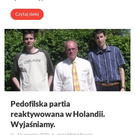
Czytaj dalej
Pedofilska partia
reaktywowana w Holandii.
Wyjaśniamy.
12 września 2020
przez
Michał Pawela