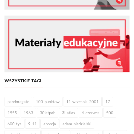
WSZYSTKIE TAGI
pandoragate
100-punktow
11-wrzesnia-2001
17
1955
1963
30latpah
3i-atlas
4-czerwca
500
600-tys
9-11
aborcja
adam-niedzielski