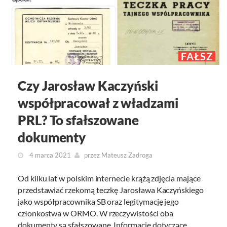
FAŁSZ
Czy Jarosław Kaczyński
współpracował z władzami
PRL? To sfałszowane
dokumenty
4 marca 2021
przez
Mateusz Zadroga
Od kilku lat w polskim internecie krążą zdjęcia mające
przedstawiać rzekomą teczkę Jarosława Kaczyńskiego
jako współpracownika SB oraz legitymację jego
członkostwa w ORMO. W rzeczywistości oba
dokumenty są sfałszowane. Informacje dotyczące