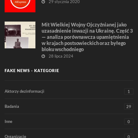
29 stycznia 2020
Mit Wielkiej Wojny Ojczyźnianej jako
uzasadnienie inwazji na Ukrainę. Część 3
— analiza porównawcza upamiętnienia
w krajach postsowieckich oraz byłego
bloku wschodniego
28 lipca 2024
FAKE NEWS - KATEGORIE
Aktorzy dezinformacji
1
Badania
29
Inne
0
Organizacje
0