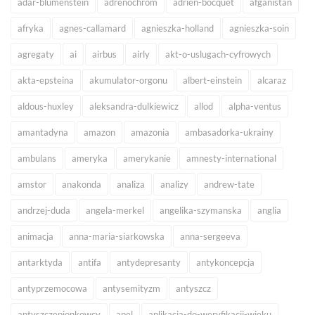
adar-blumenstein
adrenochrom
adrien-bocquet
afganistan
afryka
agnes-callamard
agnieszka-holland
agnieszka-soin
agregaty
ai
airbus
airly
akt-o-uslugach-cyfrowych
akta-epsteina
akumulator-orgonu
albert-einstein
alcaraz
aldous-huxley
aleksandra-dulkiewicz
allod
alpha-ventus
amantadyna
amazon
amazonia
ambasadorka-ukrainy
ambulans
ameryka
amerykanie
amnesty-international
amstor
anakonda
analiza
analizy
andrew-tate
andrzej-duda
angela-merkel
angelika-szymanska
anglia
animacja
anna-maria-siarkowska
anna-sergeeva
antarktyda
antifa
antydepresanty
antykoncepcja
antyprzemocowa
antysemityzm
antyszcz
antyszczepionkowcy
apel
aplikacja-do-weryfikacji-wieku