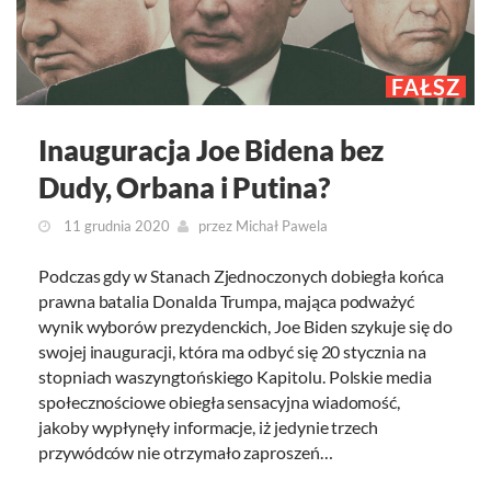
FAŁSZ
Inauguracja Joe Bidena bez
Dudy, Orbana i Putina?
11 grudnia 2020
przez
Michał Pawela
Podczas gdy w Stanach Zjednoczonych dobiegła końca
prawna batalia Donalda Trumpa, mająca podważyć
wynik wyborów prezydenckich, Joe Biden szykuje się do
swojej inauguracji, która ma odbyć się 20 stycznia na
stopniach waszyngtońskiego Kapitolu. Polskie media
społecznościowe obiegła sensacyjna wiadomość,
jakoby wypłynęły informacje, iż jedynie trzech
przywódców nie otrzymało zaproszeń…