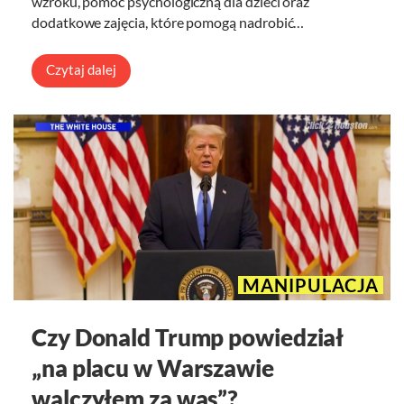
wzroku, pomoc psychologiczną dla dzieci oraz
dodatkowe zajęcia, które pomogą nadrobić…
Czytaj dalej
MANIPULACJA
Czy Donald Trump powiedział
„na placu w Warszawie
walczyłem za was”?