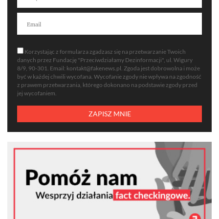
Korzystając z formularza zgadzasz się na przetwarzanie Twoich
danych przez Fundację "Przeciwdziałamy Dezinformacji", ul. Wigury
8/9, 90-301. Email:
kontakt@fakenews.pl
. Zgoda jest dobrowolna i może
być w każdej chwili wycofana. Wycofanie zgody nie wpływa na zgodność
z prawem przetwarzania, którego dokonano na podstawie zgody przed
jej wycofaniem.