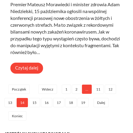
Premier Mateusz Morawiecki i minister zdrowia Adam
Niedzielski, 15 października ogłosili na wspólnej
konferencji prasowej nowe obostrzenia w żółtych i
czerwonych strefach. Ma to związek z rekordowymi
bilansami nowych zakażeń koronawirusem. Jak w
przypadku tego typu wystąpień często bywa, dochodzi
do manipulacji wyjętymi z kontekstu fragmentami. Tak
również było…
Czytaj dalej
1
2
…
11
12
Początek
Wstecz
13
14
15
16
17
18
19
Dalej
Koniec