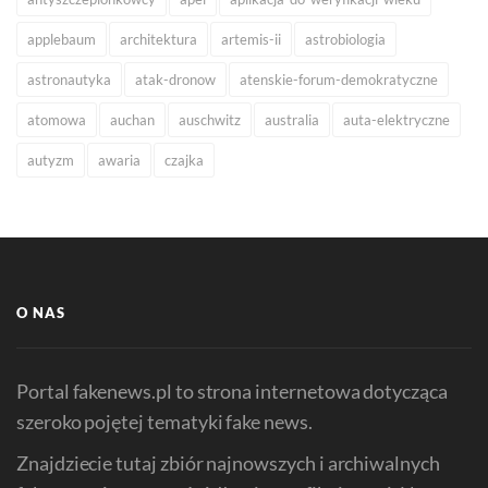
applebaum
architektura
artemis-ii
astrobiologia
astronautyka
atak-dronow
atenskie-forum-demokratyczne
atomowa
auchan
auschwitz
australia
auta-elektryczne
autyzm
awaria
czajka
O NAS
Portal fakenews.pl to strona internetowa dotycząca
szeroko pojętej tematyki fake news.
Znajdziecie tutaj zbiór najnowszych i archiwalnych