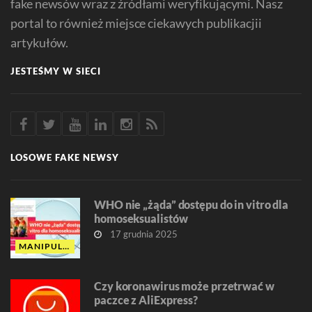
fake newsów wraz z źródłami weryfikującymi. Nasz
portal to również miejsce ciekawych publikacjii
artykułów.
JESTEŚMY W SIECI
LOSOWE FAKE NEWSY
WHO nie „żąda” dostępu do in vitro dla
homoseksualistów
17 grudnia 2025
MANIPULACJA
Czy koronawirus może przetrwać w
paczce z AliExpress?