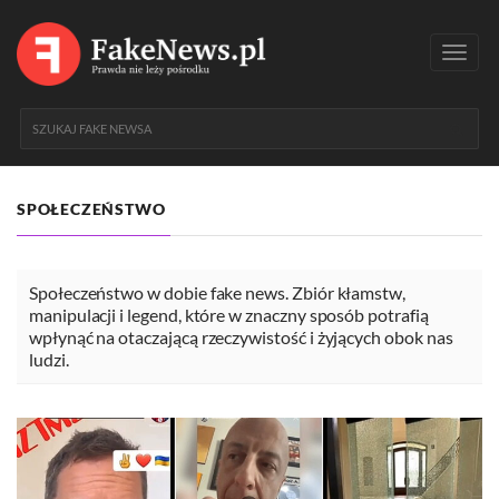
Toggl
navig
SPOŁECZEŃSTWO
Społeczeństwo w dobie fake news. Zbiór kłamstw,
manipulacji i legend, które w znaczny sposób potrafią
wpłynąć na otaczającą rzeczywistość i żyjących obok nas
ludzi.