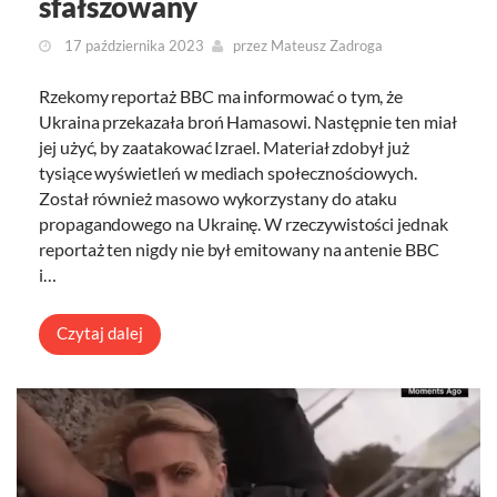
sfałszowany
17 października 2023
przez
Mateusz Zadroga
Rzekomy reportaż BBC ma informować o tym, że
Ukraina przekazała broń Hamasowi. Następnie ten miał
jej użyć, by zaatakować Izrael. Materiał zdobył już
tysiące wyświetleń w mediach społecznościowych.
Został również masowo wykorzystany do ataku
propagandowego na Ukrainę. W rzeczywistości jednak
reportaż ten nigdy nie był emitowany na antenie BBC
i…
Czytaj dalej