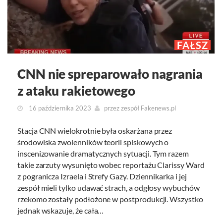
FAŁSZ
CNN nie spreparowało nagrania
z ataku rakietowego
16 października 2023
przez
zespół Fakenews.pl
Stacja CNN wielokrotnie była oskarżana przez
środowiska zwolenników teorii spiskowych o
inscenizowanie dramatycznych sytuacji. Tym razem
takie zarzuty wysunięto wobec reportażu Clarissy Ward
z pogranicza Izraela i Strefy Gazy. Dziennikarka i jej
zespół mieli tylko udawać strach, a odgłosy wybuchów
rzekomo zostały podłożone w postprodukcji. Wszystko
jednak wskazuje, że cała…