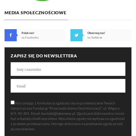
MEDIA SPOŁECZNOŚCIOWE
Polub nas!
Obserwuj nas!
na Facebooku
na Twitterze
ZAPISZ SIĘ DO NEWSLETTERA
Korzystając z formularza zgadzasz się na przetwarzanie Twoich
danych przez Fundację "Przeciwdziałamy Dezinformacji", ul. Wigury
8/9, 90-301. Email:
kontakt@fakenews.pl
. Zgoda jest dobrowolna i może
być w każdej chwili wycofana. Wycofanie zgody nie wpływa na zgodność
z prawem przetwarzania, którego dokonano na podstawie zgody przed
jej wycofaniem.