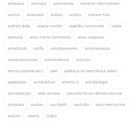
ambulans
ameryka
amerykanie
amnesty-international
amstor
anakonda
analiza
analizy
andrew-tate
andrzej-duda
angela-merkel
angelika-szymanska
anglia
animacja
anna-maria-siarkowska
anna-sergeeva
antarktyda
antifa
antydepresanty
antykoncepcja
antyprzemocowa
antysemityzm
antyszcz
antyszczepionkowcy
apel
aplikacja-do-weryfikacji-wieku
applebaum
architektura
artemis-ii
astrobiologia
astronautyka
atak-dronow
atenskie-forum-demokratyczne
atomowa
auchan
auschwitz
australia
auta-elektryczne
autyzm
awaria
czajka