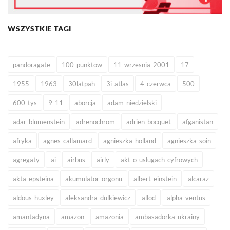
WSZYSTKIE TAGI
pandoragate
100-punktow
11-wrzesnia-2001
17
1955
1963
30latpah
3i-atlas
4-czerwca
500
600-tys
9-11
aborcja
adam-niedzielski
adar-blumenstein
adrenochrom
adrien-bocquet
afganistan
afryka
agnes-callamard
agnieszka-holland
agnieszka-soin
agregaty
ai
airbus
airly
akt-o-uslugach-cyfrowych
akta-epsteina
akumulator-orgonu
albert-einstein
alcaraz
aldous-huxley
aleksandra-dulkiewicz
allod
alpha-ventus
amantadyna
amazon
amazonia
ambasadorka-ukrainy