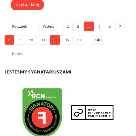
Czytaj dalej
1
2
…
5
6
7
Początek
Wstecz
8
9
10
11
…
36
37
Dalej
Koniec
JESTEŚMY SYGNATARIUSZAMI