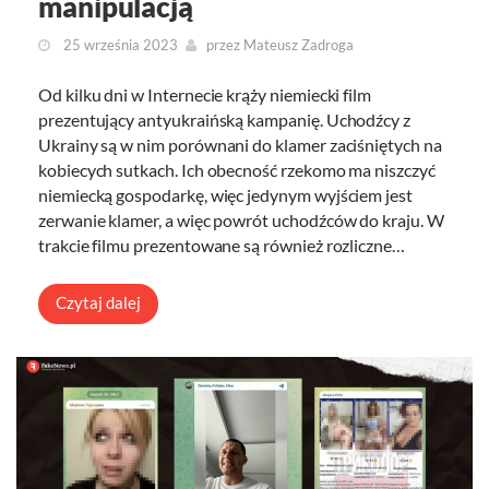
manipulacją
25 września 2023
przez
Mateusz Zadroga
Od kilku dni w Internecie krąży niemiecki film
prezentujący antyukraińską kampanię. Uchodźcy z
Ukrainy są w nim porównani do klamer zaciśniętych na
kobiecych sutkach. Ich obecność rzekomo ma niszczyć
niemiecką gospodarkę, więc jedynym wyjściem jest
zerwanie klamer, a więc powrót uchodźców do kraju. W
trakcie filmu prezentowane są również rozliczne…
Czytaj dalej