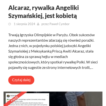
Alcaraz, rywalka Angeliki
Szymańskiej, jest kobietą
1 sierpnia 2024
przez
Paweł Cymbor
Trwają Igrzyska Olimpijskie w Paryżu. Obok sukcesów
naszych reprezentantów zdarzają się również porażki.
Jedna z nich, w pojedynku polskiej judoczki Angeliki
Szymańskiej z Meksykanką Priscą Awiti Alcaraz, stała
się głośna za sprawą hejtu w mediach
społecznościowych, który spotkał rywalkę Polki. W sieci
pojawiły się sugestie ze strony internetowych trolli,…
Czytaj dalej