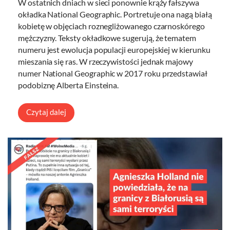
W ostatnich dniach w sieci ponownie krąży fałszywa
okładka National Geographic. Portretuje ona nagą białą
kobietę w objęciach roznegliżowanego czarnoskórego
mężczyzny. Teksty okładkowe sugerują, że tematem
numeru jest ewolucja populacji europejskiej w kierunku
mieszania się ras. W rzeczywistości jednak majowy
numer National Geographic w 2017 roku przedstawiał
podobiznę Alberta Einsteina.
Czytaj dalej