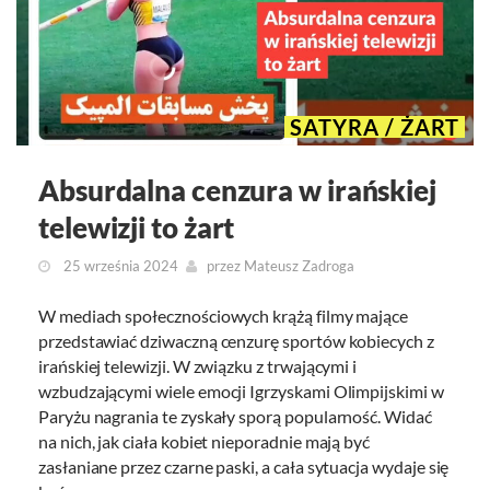
SATYRA / ŻART
Absurdalna cenzura w irańskiej
telewizji to żart
25 września 2024
przez
Mateusz Zadroga
W mediach społecznościowych krążą filmy mające
przedstawiać dziwaczną cenzurę sportów kobiecych z
irańskiej telewizji. W związku z trwającymi i
wzbudzającymi wiele emocji Igrzyskami Olimpijskimi w
Paryżu nagrania te zyskały sporą popularność. Widać
na nich, jak ciała kobiet nieporadnie mają być
zasłaniane przez czarne paski, a cała sytuacja wydaje się