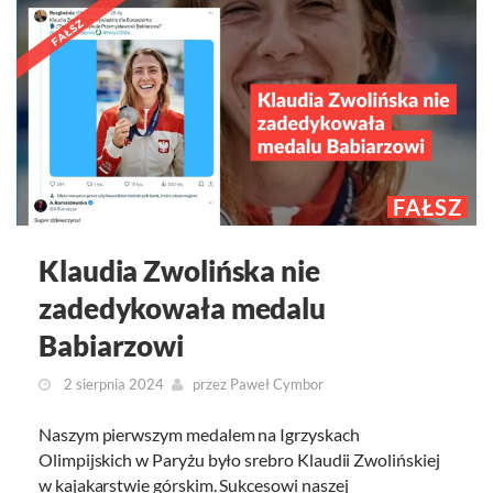
FAŁSZ
Klaudia Zwolińska nie
zadedykowała medalu
Babiarzowi
2 sierpnia 2024
przez
Paweł Cymbor
Naszym pierwszym medalem na Igrzyskach
Olimpijskich w Paryżu było srebro Klaudii Zwolińskiej
w kajakarstwie górskim. Sukcesowi naszej