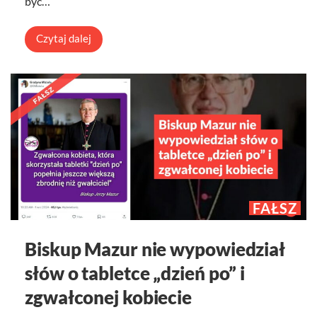
być…
Czytaj dalej
FAŁSZ
Biskup Mazur nie wypowiedział
słów o tabletce „dzień po” i
zgwałconej kobiecie