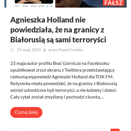
FAŁSZ
Agnieszka Holland nie
powiedziała, że na granicy z
Białorusią są sami terroryści
24 maja 2024
przez
Paweł Cymbor
23 maja autor profilu Brać Górnicza na Facebooku
opublikował zrzut ekranu z Twittera przedstawiający
rzekomą wypowiedź Agnieszki Holland dla TOK FM.
Reżyserka miała powiedzieć, że na granicy z Białorusią
wśród uchodźców byli terroryści, a nie kobiety i dzieci.
Cały cytat został zmyślony i pochodzi z konta,…
Czytaj dalej