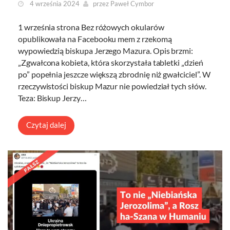
4 września 2024
przez
Paweł Cymbor
1 września strona Bez różowych okularów
opublikowała na Facebooku mem z rzekomą
wypowiedzią biskupa Jerzego Mazura. Opis brzmi:
„Zgwałcona kobieta, która skorzystała tabletki „dzień
po” popełnia jeszcze większą zbrodnię niż gwałciciel”. W
rzeczywistości biskup Mazur nie powiedział tych słów.
Teza: Biskup Jerzy…
Czytaj dalej