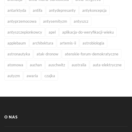
antarktyda
antifa
antydepresanty
antykoncepcja
antyprzemocowa
antysemityzm
antyszcz
antyszczepionkowcy
apel
aplikacja-do-weryfikacji-wieku
applebaum
architektura
artemis-ii
astrobiologia
astronautyka
atak-dronow
atenskie-forum-demokratyczne
atomowa
auchan
auschwitz
australia
auta-elektryczne
autyzm
awaria
czajka
O NAS