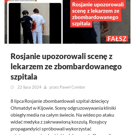
FAŁSZ
Rosjanie upozorowali scenę z
lekarzem ze zbombardowanego
szpitala
22 lipca 2024
przez
Paweł Cymbor
8 lipca Rosjanie zbombardowali szpital dziecięcy
Ohmatdyt w Kijowie. Sceny odgruzowywania kliniki
obiegły media na całym świecie. Na wideo po ataku
widać medyka z zakrwawioną koszulą. Rosyjscy
propagandyści spróbowali wykorzystać