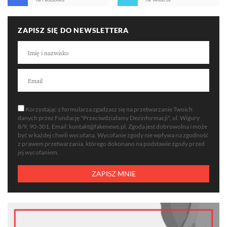
ZAPISZ SIĘ DO NEWSLETTERA
Korzystając z formularza zgadzasz się na przetwarzanie Twoich
danych przez Fundację "Przeciwdziałamy Dezinformacji", ul. Wigury
8/9, 90-301. Email:
kontakt@fakenews.pl
. Zgoda jest dobrowolna i może
być w każdej chwili wycofana. Wycofanie zgody nie wpływa na zgodność
z prawem przetwarzania, którego dokonano na podstawie zgody przed
jej wycofaniem.