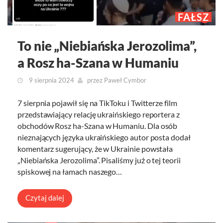
FAŁSZ
To nie „Niebiańska Jerozolima”,
a Rosz ha-Szana w Humaniu
9 sierpnia 2024
przez
Paweł Cymbor
7 sierpnia pojawił się na TikToku i Twitterze film
przedstawiający relację ukraińskiego reportera z
obchodów Rosz ha-Szana w Humaniu. Dla osób
nieznających języka ukraińskiego autor posta dodał
komentarz sugerujący, że w Ukrainie powstała
„Niebiańska Jerozolima”. Pisaliśmy już o tej teorii
spiskowej na łamach naszego…
Czytaj dalej