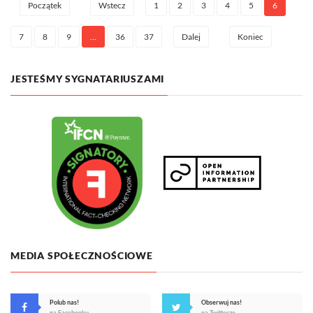
1
2
3
4
5
6
Początek
Wstecz
7
8
9
…
36
37
Dalej
Koniec
JESTEŚMY SYGNATARIUSZAMI
MEDIA SPOŁECZNOŚCIOWE
Polub nas!
Obserwuj nas!
na Facebooku
na Twitterze