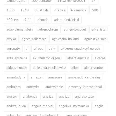
pandoragate
100-punktow
11-wrzesnia-2001
17
1955
1963
30latpah
3i-atlas
4-czerwca
500
600-tys
9-11
aborcja
adam-niedzielski
adar-blumenstein
adrenochrom
adrien-bocquet
afganistan
afryka
agnes-callamard
agnieszka-holland
agnieszka-soin
agregaty
ai
airbus
airly
akt-o-uslugach-cyfrowych
akta-epsteina
akumulator-orgonu
albert-einstein
alcaraz
aldous-huxley
aleksandra-dulkiewicz
allod
alpha-ventus
amantadyna
amazon
amazonia
ambasadorka-ukrainy
ambulans
ameryka
amerykanie
amnesty-international
amstor
anakonda
analiza
analizy
andrew-tate
andrzej-duda
angela-merkel
angelika-szymanska
anglia
animacja
anna-maria-siarkowska
anna-sergeeva