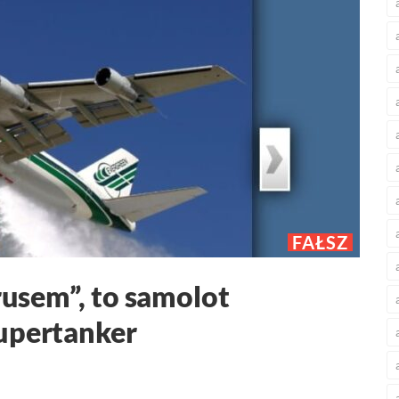
FAŁSZ
irusem”, to samolot
upertanker