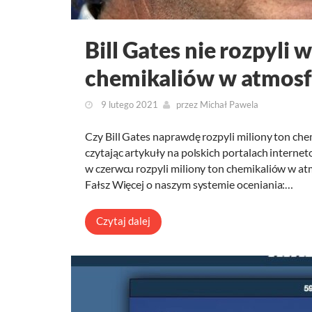
Bill Gates nie rozpyli
chemikaliów w atmosf
9 lutego 2021
przez
Michał Pawela
Czy Bill Gates naprawdę rozpyli miliony ton ch
czytając artykuły na polskich portalach internet
w czerwcu rozpyli miliony ton chemikaliów w a
Fałsz Więcej o naszym systemie oceniania:…
Czytaj dalej