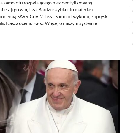
a samolotu rozpylającego niezidentyfikowaną
afie z jego wnętrza. Bardzo szybko do materiału
pandemią SARS-CoV-2. Teza: Samolot wykonuje oprysk
ls. Nasza ocena: Fałsz Więcej o naszym systemie