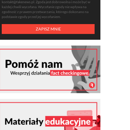
kontakt@fakenews.pl
. Zgoda jest dobrowolna i może być w
każdej chwili wycofana. Wycofanie zgody nie wpływa na
zgodność z prawem przetwarzania, którego dokonano na
podstawie zgody przed jej wycofaniem.