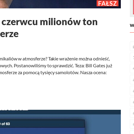
FAŁSZ
 w czerwcu milionów ton
W
erze
emikaliów w atmosferze? Takie wrażenie można odnieść,
owych. Postanowiliśmy to sprawdzić. Teza: Bill Gates już
tmosferze za pomocą tysięcy samolotów. Nasza ocena: