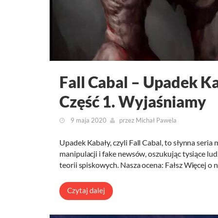
Fall Cabal – Upadek K
Część 1. Wyjaśniamy
9 maja 2020
przez
Michał Pawela
Upadek Kabały, czyli Fall Cabal, to słynna seria
manipulacji i fake newsów, oszukując tysiące lud
teorii spiskowych. Nasza ocena: Fałsz Więcej o 
Czytaj dalej