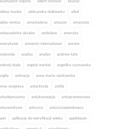
akumulator-orgonu
albert-einstein
alcaraz
aldous-huxley
aleksandra-dulkiewicz
allod
alpha-ventus
amantadyna
amazon
amazonia
ambasadorka-ukrainy
ambulans
ameryka
amerykanie
amnesty-international
amstor
anakonda
analiza
analizy
andrew-tate
andrzej-duda
angela-merkel
angelika-szymanska
anglia
animacja
anna-maria-siarkowska
anna-sergeeva
antarktyda
antifa
antydepresanty
antykoncepcja
antyprzemocowa
antysemityzm
antyszcz
antyszczepionkowcy
apel
aplikacja-do-weryfikacji-wieku
applebaum
architektura
artemis-ii
astrobiologia