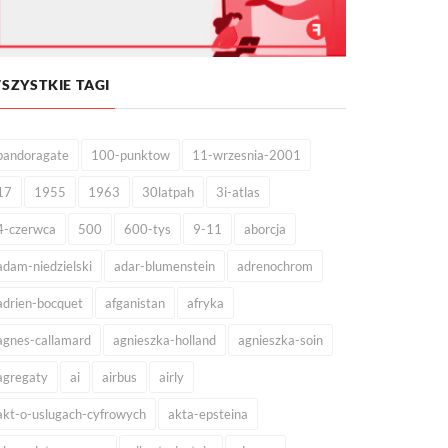
SZYSTKIE TAGI
pandoragate
100-punktow
11-wrzesnia-2001
17
1955
1963
30latpah
3i-atlas
4-czerwca
500
600-tys
9-11
aborcja
adam-niedzielski
adar-blumenstein
adrenochrom
adrien-bocquet
afganistan
afryka
agnes-callamard
agnieszka-holland
agnieszka-soin
agregaty
ai
airbus
airly
akt-o-uslugach-cyfrowych
akta-epsteina