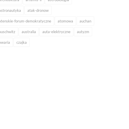
astronautyka
atak-dronow
atenskie-forum-demokratyczne
atomowa
auchan
auschwitz
australia
auta-elektryczne
autyzm
awaria
czajka