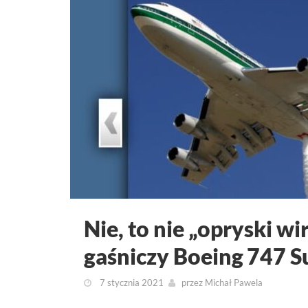
Nie, to nie „opryski w
gaśniczy Boeing 747 S
7 stycznia 2021
przez
Michał Pawela