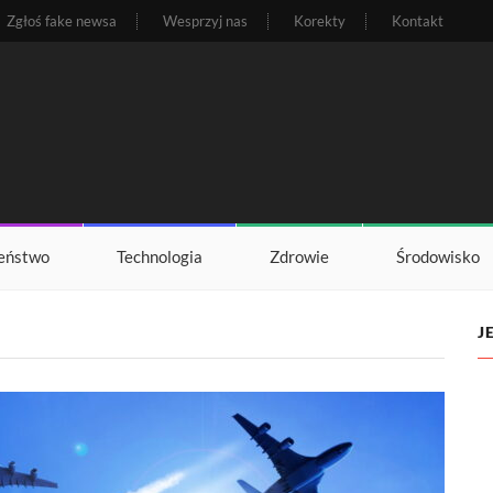
Zgłoś fake newsa
Wesprzyj nas
Korekty
Kontakt
eństwo
Technologia
Zdrowie
Środowisko
J