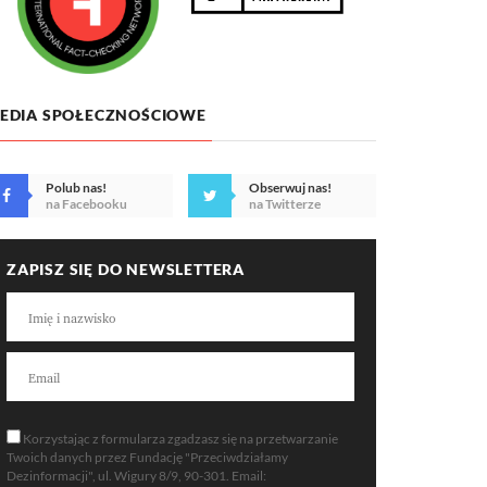
EDIA SPOŁECZNOŚCIOWE
Polub nas!
Obserwuj nas!
na Facebooku
na Twitterze
ZAPISZ SIĘ DO NEWSLETTERA
Korzystając z formularza zgadzasz się na przetwarzanie
Twoich danych przez Fundację "Przeciwdziałamy
Dezinformacji", ul. Wigury 8/9, 90-301. Email: