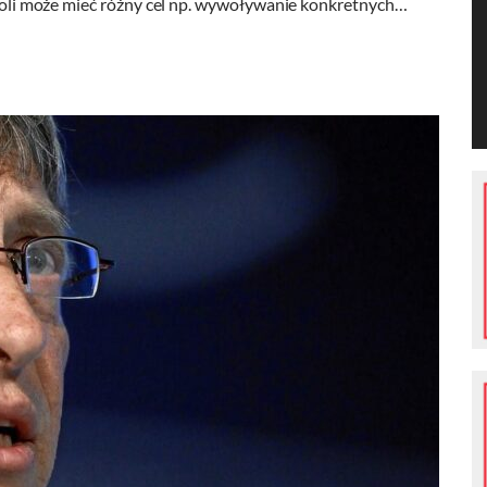
rozoli może mieć różny cel np. wywoływanie konkretnych…