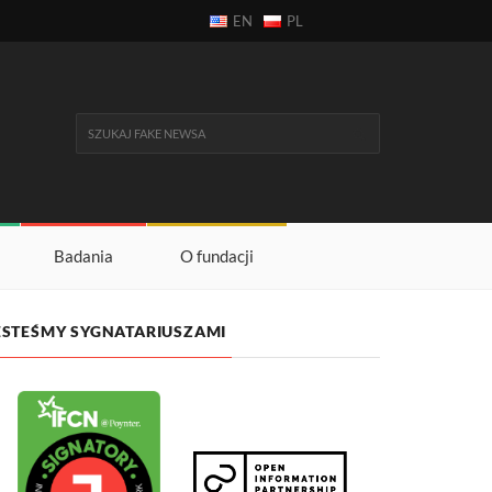
EN
PL
Badania
O fundacji
ESTEŚMY SYGNATARIUSZAMI