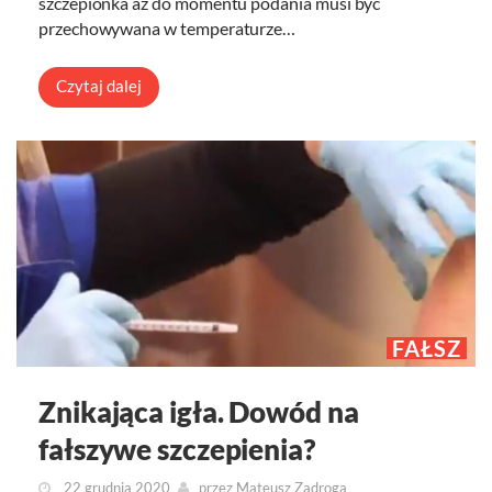
szczepionka aż do momentu podania musi być
przechowywana w temperaturze…
Czytaj dalej
FAŁSZ
Znikająca igła. Dowód na
fałszywe szczepienia?
22 grudnia 2020
przez
Mateusz Zadroga