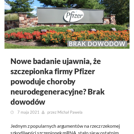
BRAK DOWODÓW
Nowe badanie ujawnia, że
szczepionka firmy Pfizer
powoduje choroby
neurodegeneracyjne? Brak
dowodów
7 maja 2021
przez
Michał Pawela
Jednym z popularnych argumentów na rzecz rzekomej
szkodliwości szczepionek mRNA, stało się w ostatnim