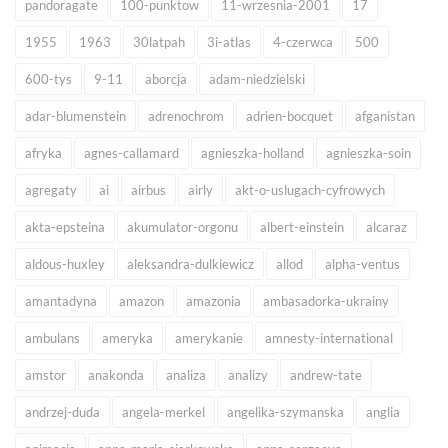
pandoragate
100-punktow
11-wrzesnia-2001
17
1955
1963
30latpah
3i-atlas
4-czerwca
500
600-tys
9-11
aborcja
adam-niedzielski
adar-blumenstein
adrenochrom
adrien-bocquet
afganistan
afryka
agnes-callamard
agnieszka-holland
agnieszka-soin
agregaty
ai
airbus
airly
akt-o-uslugach-cyfrowych
akta-epsteina
akumulator-orgonu
albert-einstein
alcaraz
aldous-huxley
aleksandra-dulkiewicz
allod
alpha-ventus
amantadyna
amazon
amazonia
ambasadorka-ukrainy
ambulans
ameryka
amerykanie
amnesty-international
amstor
anakonda
analiza
analizy
andrew-tate
andrzej-duda
angela-merkel
angelika-szymanska
anglia