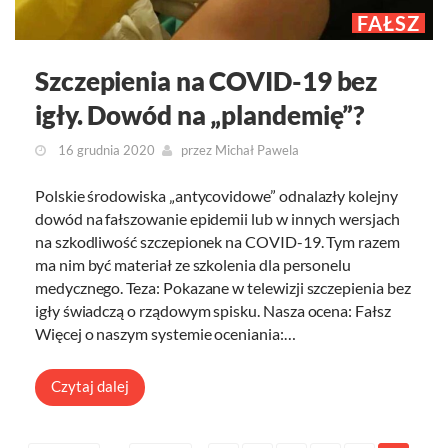
FAŁSZ
Szczepienia na COVID-19 bez
igły. Dowód na „plandemię”?
16 grudnia 2020
przez
Michał Pawela
Polskie środowiska „antycovidowe” odnalazły kolejny
dowód na fałszowanie epidemii lub w innych wersjach
na szkodliwość szczepionek na COVID-19. Tym razem
ma nim być materiał ze szkolenia dla personelu
medycznego. Teza: Pokazane w telewizji szczepienia bez
igły świadczą o rządowym spisku. Nasza ocena: Fałsz
Więcej o naszym systemie oceniania:…
Czytaj dalej