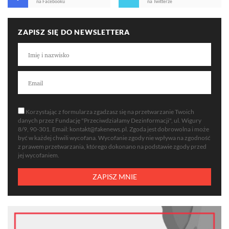
na Facebooku
na Twitterze
ZAPISZ SIĘ DO NEWSLETTERA
Korzystając z formularza zgadzasz się na przetwarzanie Twoich
danych przez Fundację "Przeciwdziałamy Dezinformacji", ul. Wigury
8/9, 90-301. Email:
kontakt@fakenews.pl
. Zgoda jest dobrowolna i może
być w każdej chwili wycofana. Wycofanie zgody nie wpływa na zgodność
z prawem przetwarzania, którego dokonano na podstawie zgody przed
jej wycofaniem.