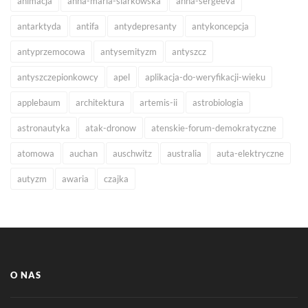
animacja
anna-maria-siarkowska
anna-sergeeva
antarktyda
antifa
antydepresanty
antykoncepcja
antyprzemocowa
antysemityzm
antyszcz
antyszczepionkowcy
apel
aplikacja-do-weryfikacji-wieku
applebaum
architektura
artemis-ii
astrobiologia
astronautyka
atak-dronow
atenskie-forum-demokratyczne
atomowa
auchan
auschwitz
australia
auta-elektryczne
autyzm
awaria
czajka
O NAS