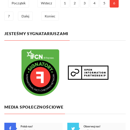
1
2
3
4
5
6
Początek
Wstecz
7
Dalej
Koniec
JESTEŚMY SYGNATARIUSZAMI
MEDIA SPOŁECZNOŚCIOWE
Polub nas!
Obserwuj nas!