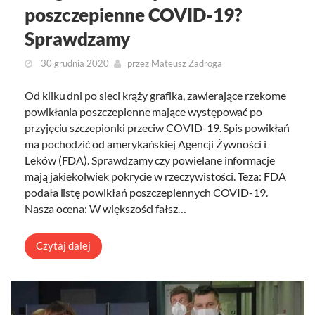
poszczepienne COVID-19?
Sprawdzamy
30 grudnia 2020
przez
Mateusz Zadroga
Od kilku dni po sieci krąży grafika, zawierające rzekome
powikłania poszczepienne mające występować po
przyjęciu szczepionki przeciw COVID-19. Spis powikłań
ma pochodzić od amerykańskiej Agencji Żywności i
Leków (FDA). Sprawdzamy czy powielane informacje
mają jakiekolwiek pokrycie w rzeczywistości. Teza: FDA
podała listę powikłań poszczepiennych COVID-19.
Nasza ocena: W większości fałsz…
Czytaj dalej