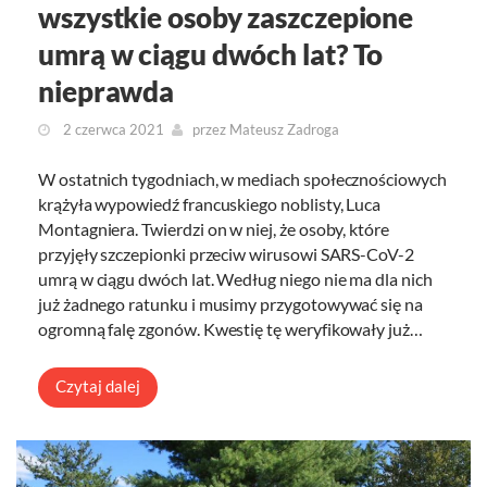
wszystkie osoby zaszczepione
umrą w ciągu dwóch lat? To
nieprawda
2 czerwca 2021
przez
Mateusz Zadroga
W ostatnich tygodniach, w mediach społecznościowych
krążyła wypowiedź francuskiego noblisty, Luca
Montagniera. Twierdzi on w niej, że osoby, które
przyjęły szczepionki przeciw wirusowi SARS-CoV-2
umrą w ciągu dwóch lat. Według niego nie ma dla nich
już żadnego ratunku i musimy przygotowywać się na
ogromną falę zgonów. Kwestię tę weryfikowały już…
Czytaj dalej