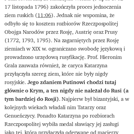
17 listopada 1796) zakończyła proces jednoczenia
ziem ruskich (
11:06
). Jednak nie wspomina, że
odbyło się to kosztem rozbiorów Rzeczpospolitej
Obojga Narodów przez Rosję, Austrię oraz Prusy
(1772, 1793, 1795). Na zagarniętych przez Rosję
ziemiach w XIX w. ograniczano swobodę językową i
prowadzono urzędową rusyfikację.
Prof. Hieronim
Grala zauważa również, że caryca
Katarzyna
przyłączyła szereg ziem, które nie były nigdy
rosyjskie.
Jego zdaniem Putinowi chodzi tutaj
głównie o Krym, a ten nigdy nie należał do Rusi (a
tym bardziej do Rosji)
. Najpierw był bizantyjski, a w
kolejnych wiekach władali nim Tatarzy oraz
Genueńczycy. Ponadto Katarzyna po rozbiorach
Rzeczpospolitej wybiła medal sławiący jej zasługi
jako tej, która
przyłączyła oderwane od macierzy