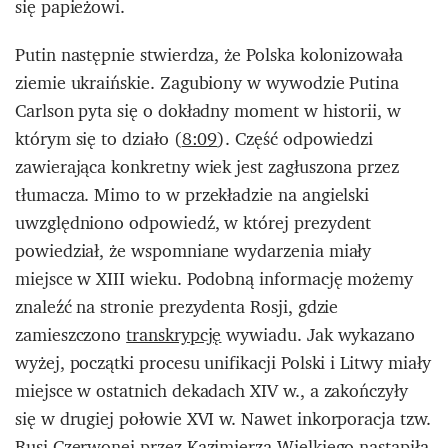
się papieżowi.
Putin następnie stwierdza, że Polska kolonizowała
ziemie ukraińskie. Zagubiony w wywodzie Putina
Carlson pyta się o dokładny moment w historii, w
którym się to działo (
8:09
). Część odpowiedzi
zawierająca konkretny wiek jest zagłuszona przez
tłumacza. Mimo to w przekładzie na angielski
uwzględniono odpowiedź, w której prezydent
powiedział, że wspomniane wydarzenia miały
miejsce w XIII wieku. Podobną informację możemy
znaleźć na stronie prezydenta Rosji, gdzie
zamieszczono
transkrypcję
wywiadu. Jak wykazano
wyżej, początki procesu unifikacji Polski i Litwy miały
miejsce w ostatnich dekadach XIV w., a zakończyły
się w drugiej połowie XVI w. Nawet inkorporacja tzw.
Rusi Czerwonej przez Kazimierza Wielkiego nastąpiła