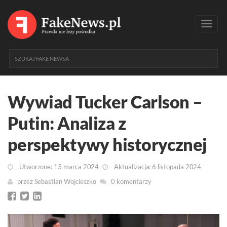
Toggl
navig
Wywiad Tucker Carlson –
Putin: Analiza z
perspektywy historycznej
Utworzone: 13 marca 2024
Aktualizacja: 6 listopada 2024
przez
Sebastian Wojcieszko
0 komentarzy