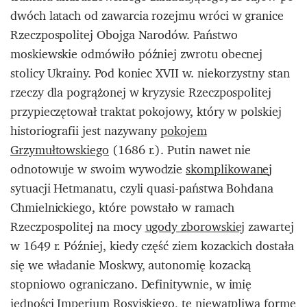
dwóch latach od zawarcia rozejmu wróci w granice
Rzeczpospolitej Obojga Narodów. Państwo
moskiewskie odmówiło później zwrotu obecnej
stolicy Ukrainy. Pod koniec XVII w. niekorzystny stan
rzeczy dla pogrążonej w kryzysie Rzeczpospolitej
przypieczętował traktat pokojowy, który w polskiej
historiografii jest nazywany
pokojem
Grzymułtowskiego
(1686 r.).
Putin nawet nie
odnotowuje w swoim wywodzie
skomplikowane
j
sytuacji
Hetmanatu, czyli quasi-państwa Bohdana
Chmielnickiego, które powstało w ramach
Rzeczpospolitej na mocy
ugody zborowskiej
zawartej
w 1649 r. Później, kiedy część ziem kozackich dostała
się we władanie Moskwy, autonomię kozacką
stopniowo ograniczano. Definitywnie, w imię
jedności Imperium Rosyjskiego, tę niewątpliwą formę