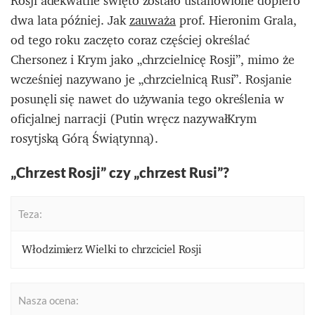
Rosji adekwatne święto zostało ustanowione dopiero
dwa lata później. Jak
zauważa
prof. Hieronim Grala,
od tego roku zaczęto coraz częściej określać
Chersonez i Krym jako „chrzcielnicę Rosji”, mimo że
wcześniej nazywano je „chrzcielnicą Rusi”. Rosjanie
posunęli się nawet do używania tego określenia w
oficjalnej narracji (Putin wręcz nazywałKrym
rosytjską Górą Świątynną).
„Chrzest Rosji” czy „chrzest Rusi”?
Teza:
Włodzimierz Wielki to chrzciciel Rosji
Nasza ocena: