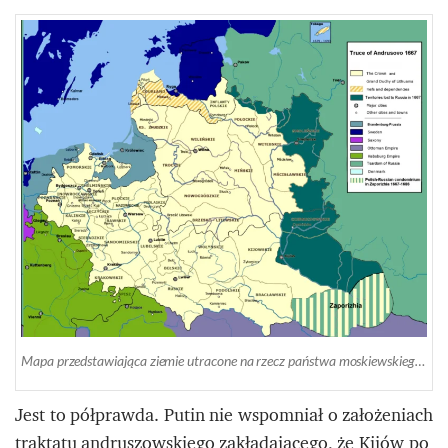
Mapa przedstawiająca ziemie utracone na rzecz państwa moskiewskiego po zawarciu rozejmu w Andruszowie. Jeden z zapisów traktatu stwierdzał, że Kijów po dwóch latach wróci do Rzeczpospolitej. Moskale nie wywiązali się z postanowień traktatu. Źródło: Wikimedia
Jest to półprawda. Putin nie wspomniał o założeniach
traktatu andruszowskiego zakładającego, że Kijów po