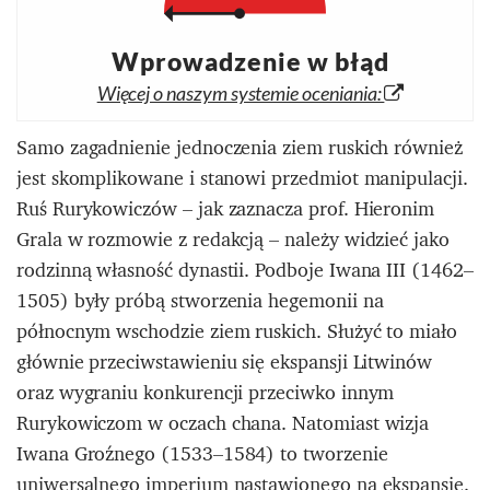
Wprowadzenie w błąd
Więcej o naszym systemie oceniania:
Samo zagadnienie jednoczenia ziem ruskich również
jest skomplikowane i stanowi przedmiot manipulacji.
Ruś Rurykowiczów – jak zaznacza prof. Hieronim
Grala w rozmowie z redakcją – należy widzieć jako
rodzinną własność dynastii. Podboje Iwana III (1462–
1505) były próbą stworzenia hegemonii na
północnym wschodzie ziem ruskich. Służyć to miało
głównie przeciwstawieniu się ekspansji Litwinów
oraz wygraniu konkurencji przeciwko innym
Rurykowiczom w oczach chana. Natomiast wizja
Iwana Groźnego (1533–1584) to tworzenie
uniwersalnego imperium nastawionego na ekspansję.