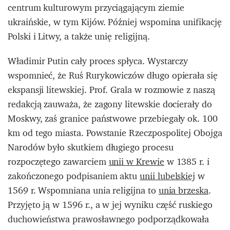
centrum kulturowym przyciągającym ziemie
ukraińskie, w tym Kijów. Później wspomina unifikację
Polski i Litwy, a także unię religijną.
Władimir Putin cały proces spłyca. Wystarczy
wspomnieć, że Ruś Rurykowiczów długo opierała się
ekspansji litewskiej. Prof. Grala w rozmowie z naszą
redakcją zauważa, że zagony litewskie docierały do
Moskwy, zaś granice państwowe przebiegały ok. 100
km od tego miasta.
Powstanie Rzeczpospolitej Obojga
Narodów było skutkiem długiego procesu
rozpoczętego zawarciem
unii w Krewie
w 1385 r. i
zakończonego podpisaniem aktu
unii lubelskiej
w
1569 r. Wspomniana unia religijna to
unia brzeska
.
Przyjęto ją w 1596 r., a w jej wyniku część ruskiego
duchowieństwa prawosławnego podporządkowała