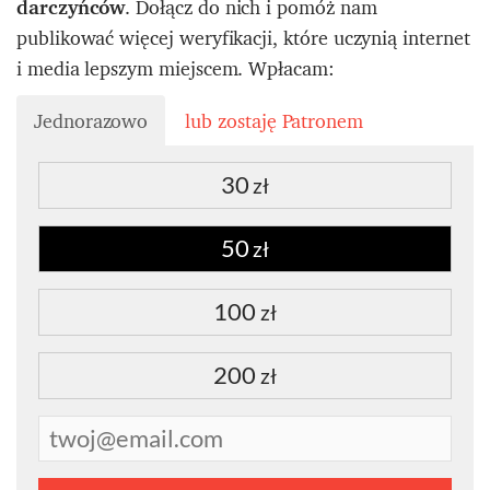
darczyńców
. Dołącz do nich i pomóż nam
publikować więcej weryfikacji, które uczynią internet
i media lepszym miejscem. Wpłacam:
Jednorazowo
lub zostaję Patronem
30
zł
50
zł
100
zł
200
zł