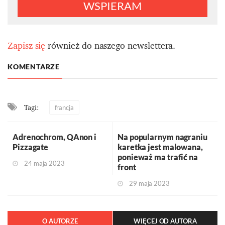
WSPIERAM
Zapisz się
również do naszego newslettera.
KOMENTARZE
Tagi:
francja
Adrenochrom, QAnon i
Na popularnym nagraniu
Pizzagate
karetka jest malowana,
ponieważ ma trafić na
24 maja 2023
front
29 maja 2023
O AUTORZE
WIĘCEJ OD AUTORA