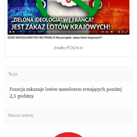
źródło: PCh24.tv
Teza:
Francja zakazuje lotów samolotem trwających poniżej
2,5 godziny.
Nasza ocena: