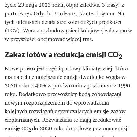
życie
23 maja 2023
roku, objął zaledwie 3 trasy: z
portu Paryż-Orly do Bordeaux, Nantes i Lyonu. Na
tych odcinkach
działa
sieć kolei dużych prędkości
(TGV). Wraz z rozbudową sieci kolejowej zakaz może
w przyszłości obejmować więcej tras.
Zakaz lotów a redukcja emisji CO
2
Nowe prawo jest częścią ustawy klimatycznej, która
ma na celu zmniejszenie emisji dwutlenku węgla w
2030 roku o 40% w porównaniu z poziomem z 1990
roku. Dodatkowo przewoźnicy będą zobowiązani
nowym
rozporządzeniem
do wprowadzenia
kolejnych rozwiązań ograniczających emisję gazów
cieplarnianych.
Rozwiązania
te mają zredukować
emisję CO
do 2030 roku do połowy poziomu emisji
2