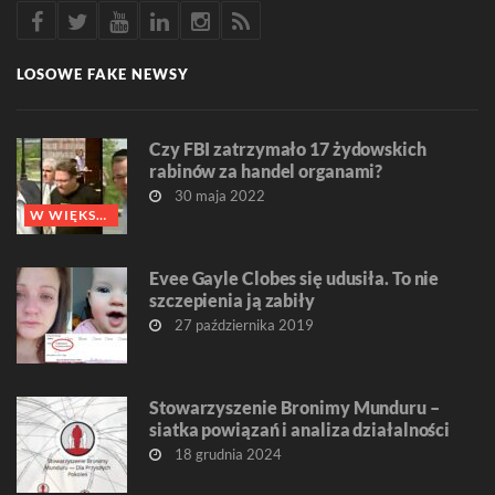
LOSOWE FAKE NEWSY
Czy FBI zatrzymało 17 żydowskich
rabinów za handel organami?
30 maja 2022
W WIĘKSZOŚCI FAŁSZ
Evee Gayle Clobes się udusiła. To nie
szczepienia ją zabiły
27 października 2019
Stowarzyszenie Bronimy Munduru –
siatka powiązań i analiza działalności
18 grudnia 2024