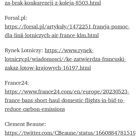
za-brak-konkurencji-z-koleja-8503.html
Forsal.pl:
https://forsal.pl/artykuly/1472251,francja-pomoc-
dla-linii-lotniczych-air-france-klm.html
Rynek Lotniczy:
https://www.rynek-
lotniczy.pl/wiadomosci//ke-zatwierdza-francuski-
zakaz-lotow-krajowych-16197.html
France24:
https://www.france24.com/en/europe/20230523-
france-bans-short-haul-domestic-flights-in-bid-to-
reduce-carbon-emissions
Clement Beaune:
https://twitter.com/CBeaune/status/1660884781519