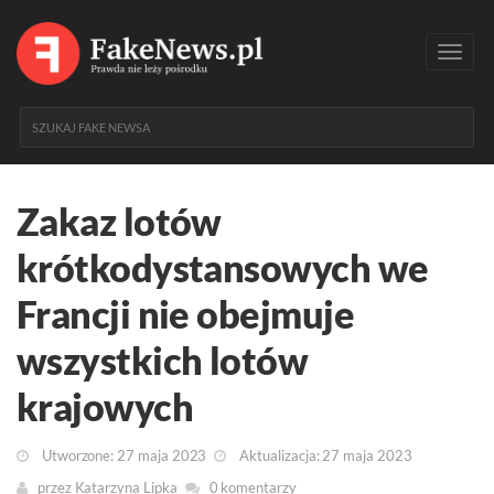
Toggl
navig
Zakaz lotów
krótkodystansowych we
Francji nie obejmuje
wszystkich lotów
krajowych
Utworzone: 27 maja 2023
Aktualizacja: 27 maja 2023
przez
Katarzyna Lipka
0 komentarzy