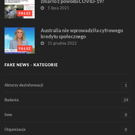
zmarło z powodu COVID-19?
1 lipca 2021
FAŁSZ
Australia nie wprowadziła cyfrowego
kredytu społecznego
15 grudnia 2022
FAŁSZ
FAKE NEWS - KATEGORIE
Aktorzy dezinformacji
1
Badania
29
Inne
0
Organizacje
0