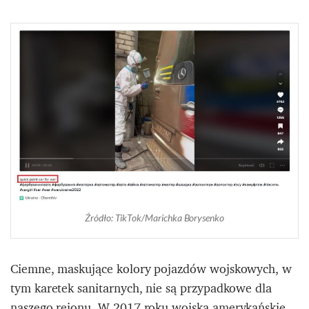
Źródło: TikTok/Marichka Borysenko
Ciemne, maskujące kolory pojazdów wojskowych, w
tym karetek sanitarnych, nie są przypadkowe dla
naszego rejonu. W 2017 roku wojska amerykańskie