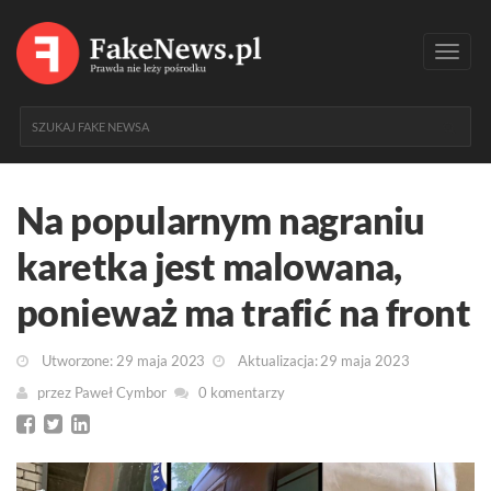
Toggl
navig
Na popularnym nagraniu
karetka jest malowana,
ponieważ ma trafić na front
Utworzone: 29 maja 2023
Aktualizacja: 29 maja 2023
przez
Paweł Cymbor
0 komentarzy