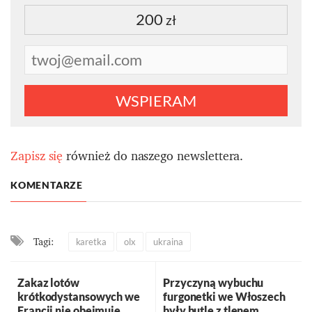
200
zł
WSPIERAM
Zapisz się
również do naszego newslettera.
KOMENTARZE
Tagi:
karetka
olx
ukraina
Zakaz lotów
Przyczyną wybuchu
krótkodystansowych we
furgonetki we Włoszech
Francji nie obejmuje
były butle z tlenem