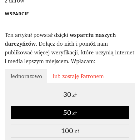
z darów
WSPARCIE
Ten artykuł powstał dzięki
wsparciu naszych
darczyńców
. Dołącz do nich i pomóż nam
publikować więcej weryfikacji, które uczynią internet
i media lepszym miejscem. Wpłacam:
Jednorazowo
lub zostaję Patronem
30
zł
50
zł
100
zł