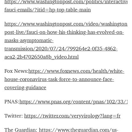
https://www.washingtonpost.com/politics/interactive
fauci-emails/?itid=hp-top-table-main
https://www.washingtonpost.com/video/washington-
post-live/fauci-on-how-his-thinking-has-evolved-on-
masks-asymptomatic-
transmission/2020/07/24/799264e2-0f35-4862-
aca2-2b4702650a8b_video.html
Fox News:
https://www.foxnews.com/health/white-
house-coronavirus-task-force-to-announce-face-
covering-guidance
PNAS:
https://www.pnas.org/content/pnas/102/33/118
Twitter:
https://twitter.com/veryvirology?lang=fr
The Guardian:
https://www.theguardian.com/us-