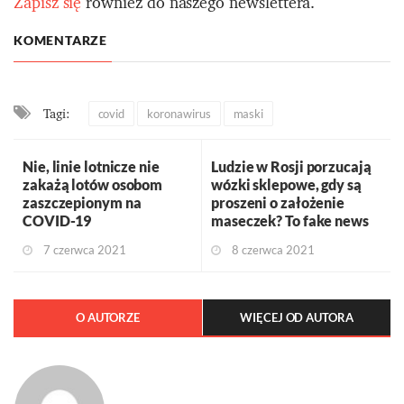
Zapisz się
również do naszego newslettera.
KOMENTARZE
Tagi:
covid
koronawirus
maski
Nie, linie lotnicze nie
Ludzie w Rosji porzucają
zakażą lotów osobom
wózki sklepowe, gdy są
zaszczepionym na
proszeni o założenie
COVID-19
maseczek? To fake news
7 czerwca 2021
8 czerwca 2021
O AUTORZE
WIĘCEJ OD AUTORA