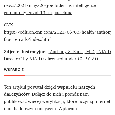
news/2021/may/26/joe-biden-us-intelligence-
community-covid-19-origins-china
CNN:
https://edition.cnn.com/2021/06/03/health/anthony-
fauci-emails/index.html
Zdjęcie ilustracyjne:
„Anthony S. Fauci, M.D., NIAID
Director”
by
NIAID
is licensed under
CC BY 2.0
WSPARCIE
Ten artykuł powstał dzięki
wsparciu naszych
darczyńców
. Dołącz do nich i pomóż nam
publikować więcej weryfikacji, które uczynią internet
i media lepszym miejscem. Wpłacam: