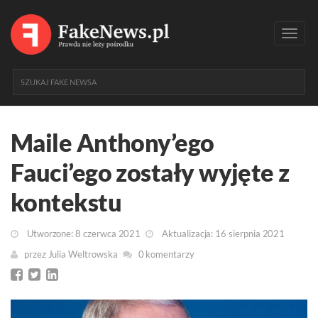
Toggl
navig
Maile Anthony’ego
Fauci’ego zostały wyjęte z
kontekstu
Utworzone: 8 czerwca 2021
Aktualizacja: 16 sierpnia 2021
przez
Julia Weltrowska
0 komentarzy