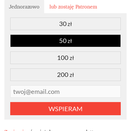
Jednorazowo
lub zostaję Patronem
30
zł
50
zł
100
zł
200
zł
WSPIERAM