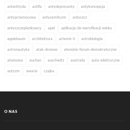
antarktyda
antifa
antydepresanty
antykoncepcja
antyprzemocowa
antysemityzm
antyszcz
antyszczepionkowcy
apel
aplikacja-do-weryfikacji-wieku
applebaum
architektura
artemis-ii
astrobiologia
astronautyka
atak-dronow
atenskie-forum-demokratyczne
atomowa
auchan
auschwitz
australia
auta-elektryczne
autyzm
awaria
czajka
O NAS