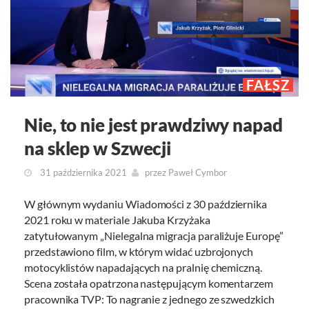
FAŁSZ
Nie, to nie jest prawdziwy napad
na sklep w Szwecji
31 października 2021
przez
Paweł Cymbor
W głównym wydaniu Wiadomości z 30 października
2021 roku w materiale Jakuba Krzyżaka
zatytułowanym „Nielegalna migracja paraliżuje Europę”
przedstawiono film, w którym widać uzbrojonych
motocyklistów napadających na pralnię chemiczną.
Scena została opatrzona następującym komentarzem
pracownika TVP: To nagranie z jednego ze szwedzkich