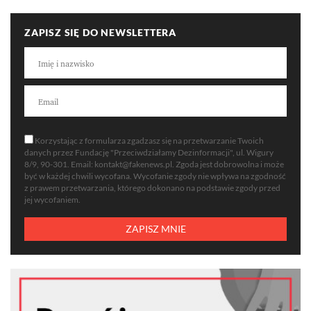
ZAPISZ SIĘ DO NEWSLETTERA
Korzystając z formularza zgadzasz się na przetwarzanie Twoich
danych przez Fundację "Przeciwdziałamy Dezinformacji", ul. Wigury
8/9, 90-301. Email:
kontakt@fakenews.pl
. Zgoda jest dobrowolna i może
być w każdej chwili wycofana. Wycofanie zgody nie wpływa na zgodność
z prawem przetwarzania, którego dokonano na podstawie zgody przed
jej wycofaniem.