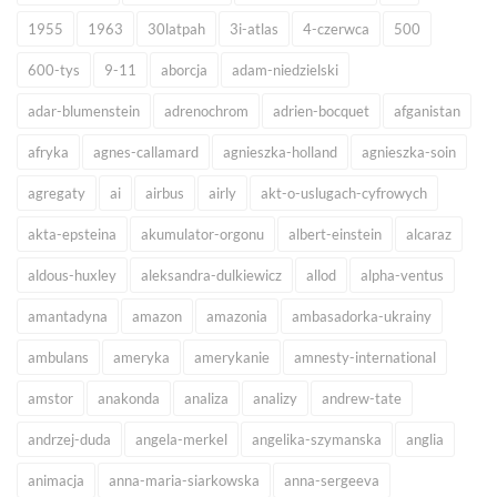
1955
1963
30latpah
3i-atlas
4-czerwca
500
600-tys
9-11
aborcja
adam-niedzielski
adar-blumenstein
adrenochrom
adrien-bocquet
afganistan
afryka
agnes-callamard
agnieszka-holland
agnieszka-soin
agregaty
ai
airbus
airly
akt-o-uslugach-cyfrowych
akta-epsteina
akumulator-orgonu
albert-einstein
alcaraz
aldous-huxley
aleksandra-dulkiewicz
allod
alpha-ventus
amantadyna
amazon
amazonia
ambasadorka-ukrainy
ambulans
ameryka
amerykanie
amnesty-international
amstor
anakonda
analiza
analizy
andrew-tate
andrzej-duda
angela-merkel
angelika-szymanska
anglia
animacja
anna-maria-siarkowska
anna-sergeeva