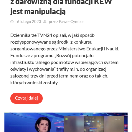
z darowizną dla fundacji KEW
jest manipulacją
6 lutego 2023
przez
Paweł Cymbor
Dziennikarze TVN24 opisali, w jaki sposób
rozdysponowywane są środki z konkursu
zorganizowanego przez Ministerstwo Edukacji i Nauki.
Fundusze z programu „Rozwój potencjału
infrastrukturalnego podmiotów wspierających system
oświaty i wychowania” trafiły m.in. do organizacji
założonej trzy dni przed terminem oraz do takich,
których wnioski zostały…
Czytaj dalej