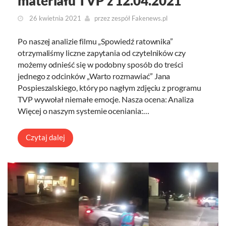
materiału TVP z 12.04.2021
26 kwietnia 2021
przez
zespół Fakenews.pl
Po naszej analizie filmu „Spowiedź ratownika”
otrzymaliśmy liczne zapytania od czytelników czy
możemy odnieść się w podobny sposób do treści
jednego z odcinków „Warto rozmawiać” Jana
Pospieszalskiego, który po nagłym zdjęciu z programu
TVP wywołał niemałe emocje. Nasza ocena: Analiza
Więcej o naszym systemie oceniania:…
Czytaj dalej