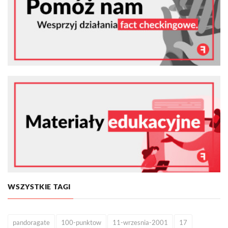
WSZYSTKIE TAGI
pandoragate
100-punktow
11-wrzesnia-2001
17