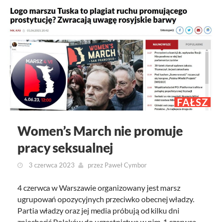
FAŁSZ
Women’s March nie promuje
pracy seksualnej
3 czerwca 2023
przez
Paweł Cymbor
4 czerwca w Warszawie organizowany jest marsz
ugrupowań opozycyjnych przeciwko obecnej władzy.
Partia władzy oraz jej media próbują od kilku dni
zniechęcić Polaków do uczestnictwa w nim. 1 czerwca