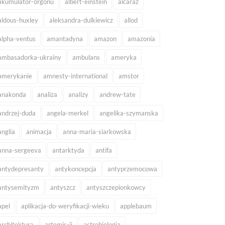
akumulator-orgonu
albert-einstein
alcaraz
aldous-huxley
aleksandra-dulkiewicz
allod
alpha-ventus
amantadyna
amazon
amazonia
ambasadorka-ukrainy
ambulans
ameryka
amerykanie
amnesty-international
amstor
anakonda
analiza
analizy
andrew-tate
andrzej-duda
angela-merkel
angelika-szymanska
anglia
animacja
anna-maria-siarkowska
anna-sergeeva
antarktyda
antifa
antydepresanty
antykoncepcja
antyprzemocowa
antysemityzm
antyszcz
antyszczepionkowcy
apel
aplikacja-do-weryfikacji-wieku
applebaum
architektura
artemis-ii
astrobiologia