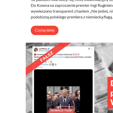
Do Kowna na zaproszenie premier Ingi Ruginienė
wywieszono transparent z hasłem „Nie jesteś, nie
podobizną polskiego premiera z niemiecką flag
Czytaj dalej