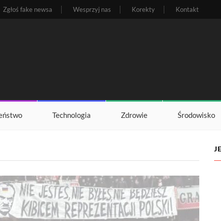
Zgłoś fake newsa
Wesprzyj nas
Korekty
Kontakt
eństwo
Technologia
Zdrowie
Środowisko
J