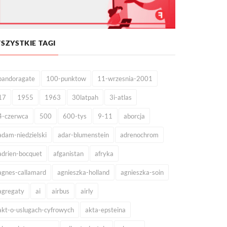
SZYSTKIE TAGI
pandoragate
100-punktow
11-wrzesnia-2001
17
1955
1963
30latpah
3i-atlas
4-czerwca
500
600-tys
9-11
aborcja
adam-niedzielski
adar-blumenstein
adrenochrom
adrien-bocquet
afganistan
afryka
agnes-callamard
agnieszka-holland
agnieszka-soin
agregaty
ai
airbus
airly
akt-o-uslugach-cyfrowych
akta-epsteina