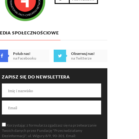
EDIA SPOŁECZNOŚCIOWE
Polub nas!
Obserwuj nas!
na Facebooku
na Twitterze
ZAPISZ SIĘ DO NEWSLETTERA
Korzystając z formularza zgadzasz się na przetwarzanie
Twoich danych przez Fundację "Przeciwdziałamy
Dezinformacji", ul. Wigury 8/9, 90-301. Email: