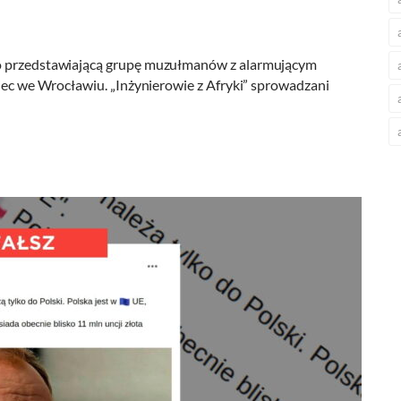
eo przedstawiającą grupę muzułmanów z alarmującym
miec we Wrocławiu. „Inżynierowie z Afryki” sprowadzani