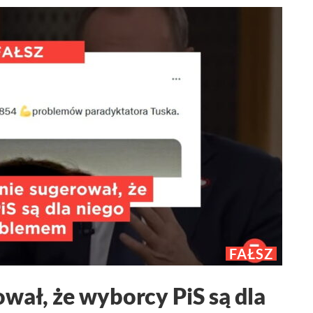
FAŁSZ
wał, że wyborcy PiS są dla