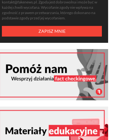
kontakt@fakenews.pl
. Zgoda jest dobrowolna i może być w
każdej chwili wycofana. Wycofanie zgody nie wpływa na
zgodność z prawem przetwarzania, którego dokonano na
podstawie zgody przed jej wycofaniem.