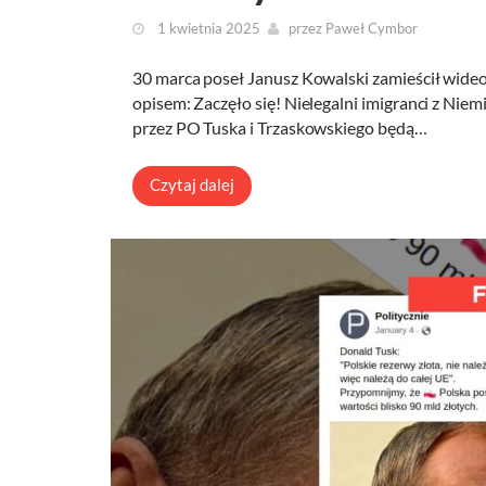
1 kwietnia 2025
przez
Paweł Cymbor
30 marca poseł Janusz Kowalski zamieścił wid
opisem: Zaczęło się! Nielegalni imigranci z Nie
przez PO Tuska i Trzaskowskiego będą…
Czytaj dalej