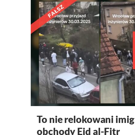
To nie relokowani imig
obchody Eid al-Fitr