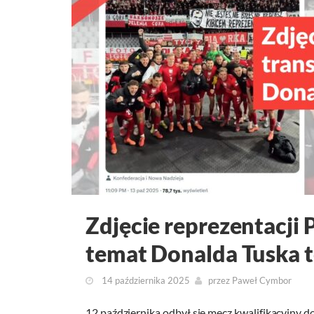
Zdjęcie reprezentacji 
temat Donalda Tuska 
14 października 2025
przez
Paweł Cymbor
12 października odbył się mecz kwalifikacyjny d