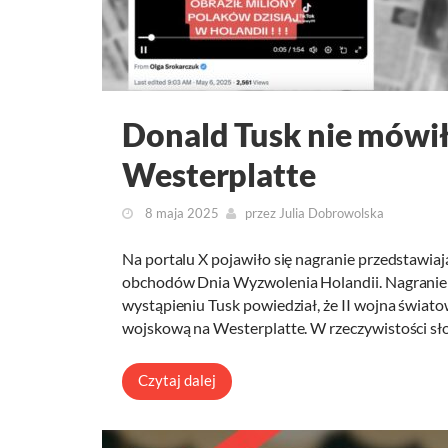
Donald Tusk nie mówił
Westerplatte
8 maja 2025
przez
Julia Dobrowolska
Na portalu X pojawiło się nagranie przedstawi
obchodów Dnia Wyzwolenia Holandii. Nagranie
wystąpieniu Tusk powiedział, że II wojna świato
wojskową na Westerplatte. W rzeczywistości sł
Czytaj dalej