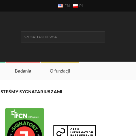
EN
PL
Badania
O fundacji
ESTEŚMY SYGNATARIUSZAMI