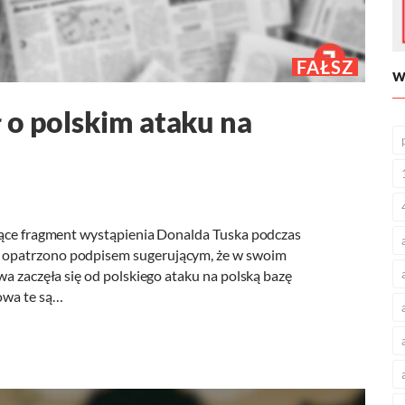
FAŁSZ
W
 o polskim ataku na
ające fragment wystąpienia Donalda Tuska podczas
 opatrzono podpisem sugerującym, że w swoim
wa zaczęła się od polskiego ataku na polską bazę
owa te są…