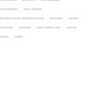
astronautyka
atak-dronow
atenskie-forum-demokratyczne
atomowa
auchan
auschwitz
australia
auta-elektryczne
autyzm
awaria
czajka