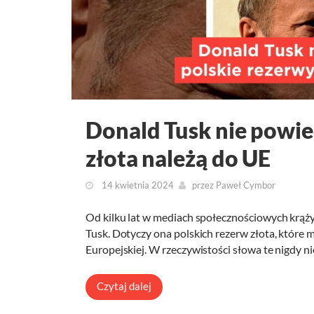
Donald Tusk nie powied
złota należą do UE
14 kwietnia 2024
przez
Paweł Cymbor
Od kilku lat w mediach społecznościowych krąży
Tusk. Dotyczy ona polskich rezerw złota, które mi
Europejskiej. W rzeczywistości słowa te nigdy n
Czytaj dalej