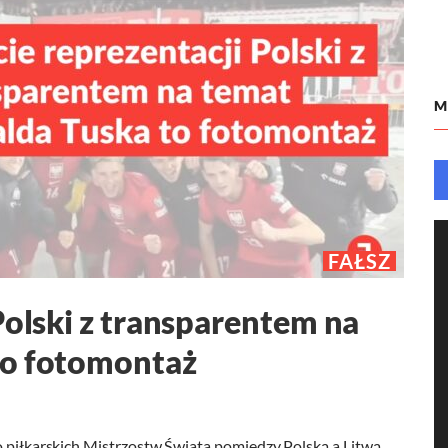
M
FAŁSZ
Polski z transparentem na
to fotomontaż
o piłkarskich Mistrzostw Świata pomiędzy Polską a Litwą.