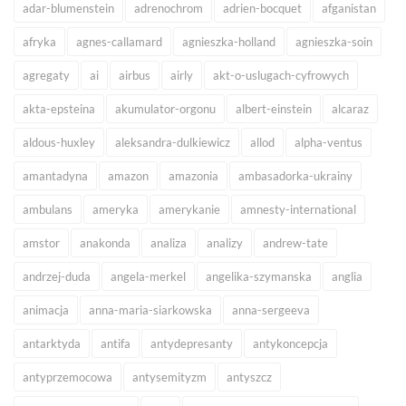
adar-blumenstein
adrenochrom
adrien-bocquet
afganistan
afryka
agnes-callamard
agnieszka-holland
agnieszka-soin
agregaty
ai
airbus
airly
akt-o-uslugach-cyfrowych
akta-epsteina
akumulator-orgonu
albert-einstein
alcaraz
aldous-huxley
aleksandra-dulkiewicz
allod
alpha-ventus
amantadyna
amazon
amazonia
ambasadorka-ukrainy
ambulans
ameryka
amerykanie
amnesty-international
amstor
anakonda
analiza
analizy
andrew-tate
andrzej-duda
angela-merkel
angelika-szymanska
anglia
animacja
anna-maria-siarkowska
anna-sergeeva
antarktyda
antifa
antydepresanty
antykoncepcja
antyprzemocowa
antysemityzm
antyszcz