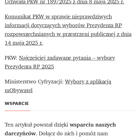
Uchwała PKW nr 189/2025 z dnia 8 maja 2025 r.
Komunikat PKW w sprawie nieprawdziwych
informacji dotyczących wyborów Prezydenta RP
rozpowszechnianych w przestrzeni publicznej z dnia
14 maja 2025 r.
PKW:
Najczęściej zadawane pytania – wybory
Prezydenta RP 2025
Ministerstwo Cyfryzacji:
Wybory z aplikacją
mObywatel
WSPARCIE
Ten artykuł powstał dzięki
wsparciu naszych
darczyńców
. Dołącz do nich i pomóż nam