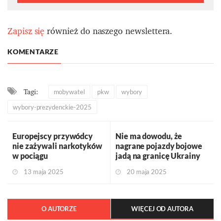
Zapisz się
również do naszego newslettera.
KOMENTARZE
Tagi:
mobywatel
pkw
wybory
wybory-prezydenckie-2025
Europejscy przywódcy
Nie ma dowodu, że
nie zażywali narkotyków
nagrane pojazdy bojowe
w pociągu
jadą na granicę Ukrainy
13 maja 2025
20 maja 2025
O AUTORZE
WIĘCEJ OD AUTORA