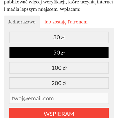
publikować więcej weryfikacji, które uczynią internet
i media lepszym miejscem. Wpłacam:
Jednorazowo
lub zostaję Patronem
30
zł
50
zł
100
zł
200
zł
WSPIERAM