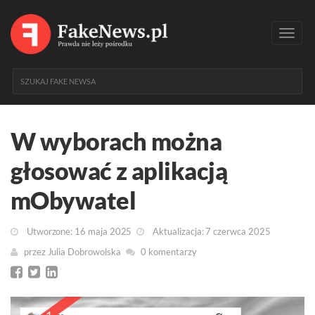
Toggl
navig
W wyborach można
głosować z aplikacją
mObywatel
Utworzone: 16 maja 2025
Aktualizacja: 7 czerwca 2025
przez
Julia Dobrowolska
0 komentarzy