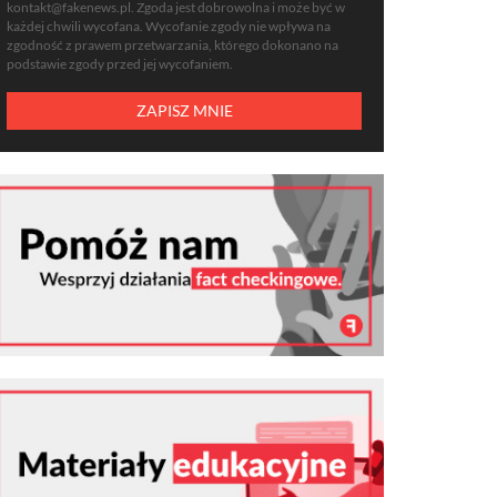
kontakt@fakenews.pl
. Zgoda jest dobrowolna i może być w
każdej chwili wycofana. Wycofanie zgody nie wpływa na
zgodność z prawem przetwarzania, którego dokonano na
podstawie zgody przed jej wycofaniem.