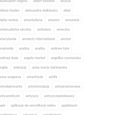
akumulator-orgonu
albert-einstein
alcaraz
aldous-huxley
aleksandra-dulkiewicz
allod
alpha-ventus
amantadyna
amazon
amazonia
ambasadorka-ukrainy
ambulans
ameryka
amerykanie
amnesty-international
amstor
anakonda
analiza
analizy
andrew-tate
andrzej-duda
angela-merkel
angelika-szymanska
anglia
animacja
anna-maria-siarkowska
anna-sergeeva
antarktyda
antifa
antydepresanty
antykoncepcja
antyprzemocowa
antysemityzm
antyszcz
antyszczepionkowcy
apel
aplikacja-do-weryfikacji-wieku
applebaum
architektura
artemis-ii
astrobiologia