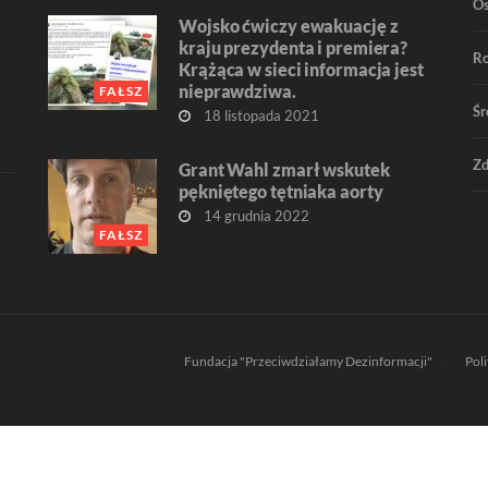
O
Wojsko ćwiczy ewakuację z
kraju prezydenta i premiera?
R
Krążąca w sieci informacja jest
nieprawdziwa.
FAŁSZ
Śr
18 listopada 2021
Zd
Grant Wahl zmarł wskutek
pękniętego tętniaka aorty
14 grudnia 2022
FAŁSZ
Fundacja "Przeciwdziałamy Dezinformacji"
Pol