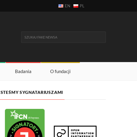
EN
PL
Badania
O fundacji
ESTEŚMY SYGNATARIUSZAMI