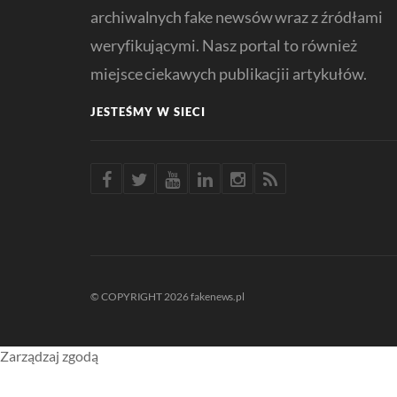
archiwalnych fake newsów wraz z źródłami
weryfikującymi. Nasz portal to również
miejsce ciekawych publikacjii artykułów.
JESTEŚMY W SIECI
© COPYRIGHT 2026 fakenews.pl
Zarządzaj zgodą