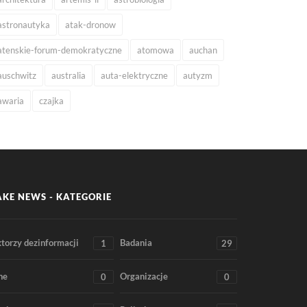
astronautyka
atak-dronow
atenskie-forum-demokratyczne
atomowa
auchan
auschwitz
australia
auta-elektryczne
autyzm
awaria
czajka
AKE NEWS - KATEGORIE
torzy dezinformacji
Badania
1
29
ne
Organizacje
0
0