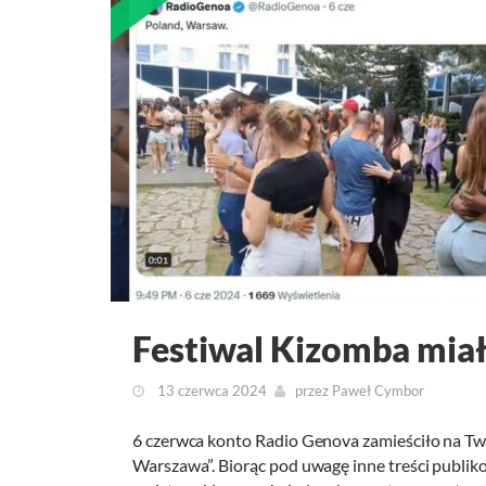
Festiwal Kizomba mia
13 czerwca 2024
przez
Paweł Cymbor
6 czerwca konto Radio Genova zamieściło na Twit
Warszawa”. Biorąc pod uwagę inne treści publik