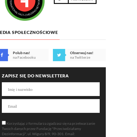
EDIA SPOŁECZNOŚCIOWE
Polub nas!
Obserwuj nas!
na Facebooku
na Twitterze
ZAPISZ SIĘ DO NEWSLETTERA
Korzystając z formularza zgadzasz się na przetwarzanie
Twoich danych przez Fundację "Przeciwdziałamy
Dezinformacji", ul. Wigury 8/9, 90-301. Email: