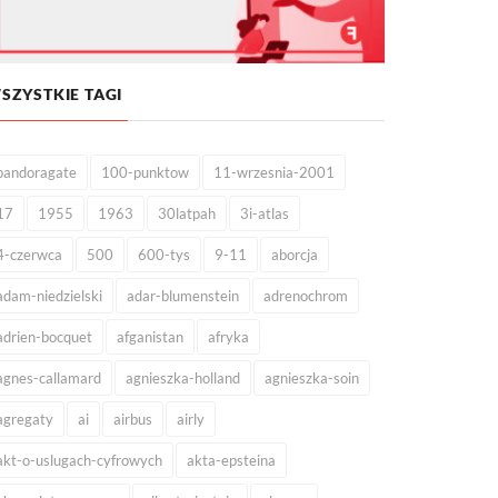
SZYSTKIE TAGI
pandoragate
100-punktow
11-wrzesnia-2001
17
1955
1963
30latpah
3i-atlas
4-czerwca
500
600-tys
9-11
aborcja
adam-niedzielski
adar-blumenstein
adrenochrom
adrien-bocquet
afganistan
afryka
agnes-callamard
agnieszka-holland
agnieszka-soin
agregaty
ai
airbus
airly
akt-o-uslugach-cyfrowych
akta-epsteina