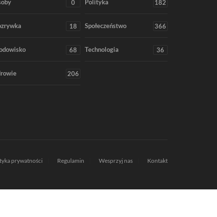
soby
Polityka
0
182
ozrywka
Społeczeństwo
18
366
odowisko
Technologia
68
36
rowie
206
ityka prywatności
Regulamin
Wesprzyj nas
Kontakt