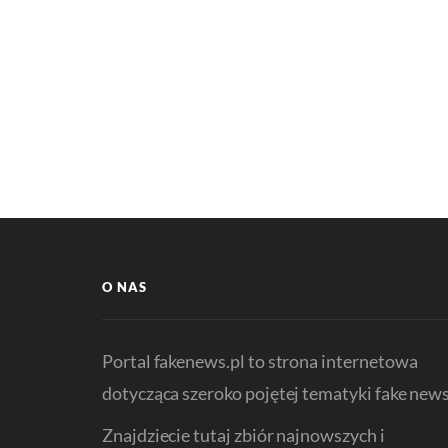
O NAS
Portal fakenews.pl to strona internetowa
dotycząca szeroko pojętej tematyki fake news
Znajdziecie tutaj zbiór najnowszych i