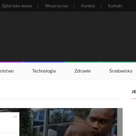
Zgłoś fake newsa
Wesprzyj nas
Korekty
Kontakt
eństwo
Technologia
Zdrowie
Środowisko
J