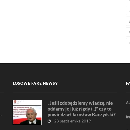
LOSOWE FAKE NEWSY
F
„Jeśli zdobędziemy władzę, nie
Ak
oddamy jej już nigdy (..)” czy to
.
powiedział Jarosław Kaczyński?
In
23 października 2019