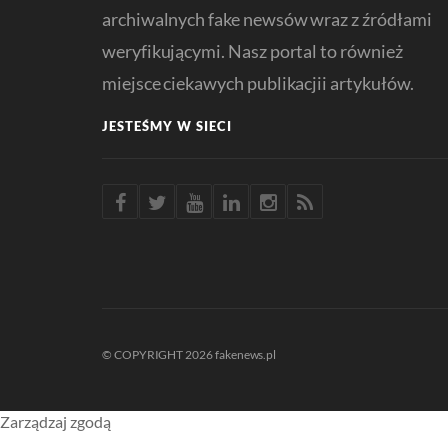
archiwalnych fake newsów wraz z źródłami
weryfikującymi. Nasz portal to również
miejsce ciekawych publikacjii artykułów.
JESTEŚMY W SIECI
© COPYRIGHT 2026 fakenews.pl
Zarządzaj zgodą