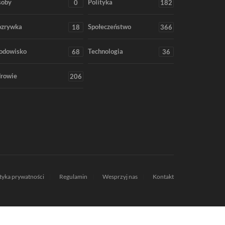
soby
Polityka
0
182
ozrywka
Społeczeństwo
18
366
odowisko
Technologia
68
36
rowie
206
ityka prywatności
Regulamin
Wesprzyj nas
Kontakt