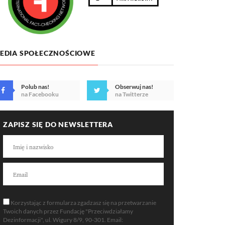
EDIA SPOŁECZNOŚCIOWE
Polub nas!
Obserwuj nas!
na Facebooku
na Twitterze
ZAPISZ SIĘ DO NEWSLETTERA
Korzystając z formularza zgadzasz się na przetwarzanie
Twoich danych przez Fundację "Przeciwdziałamy
Dezinformacji", ul. Wigury 8/9, 90-301. Email: