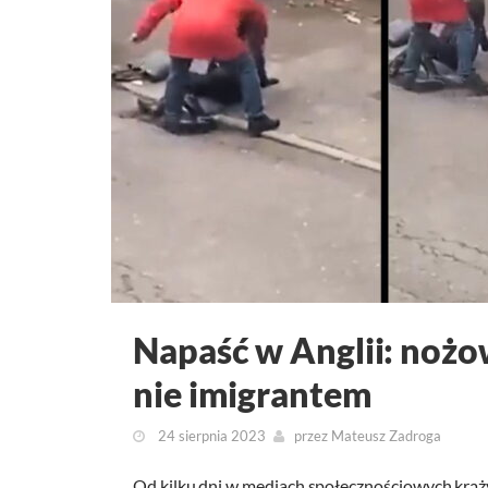
Napaść w Anglii: nożo
nie imigrantem
24 sierpnia 2023
przez
Mateusz Zadroga
Od kilku dni w mediach społecznościowych krąży