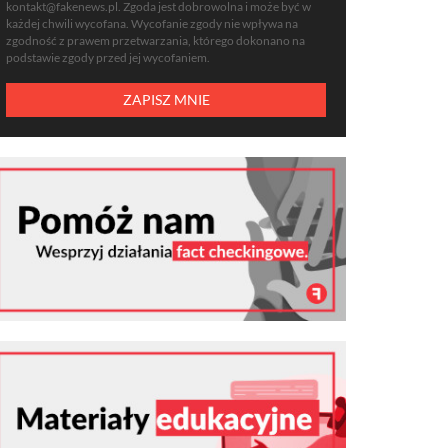
kontakt@fakenews.pl
. Zgoda jest dobrowolna i może być w
każdej chwili wycofana. Wycofanie zgody nie wpływa na
zgodność z prawem przetwarzania, którego dokonano na
podstawie zgody przed jej wycofaniem.