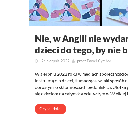
Nie, w Anglii nie wyda
dzieci do tego, by nie 
24 sierpnia 2022
przez
Paweł Cymbor
W sierpniu 2022 roku w mediach społecznościowy
instrukcją dla dzieci, tłumaczącą, w jaki sposó
dorosłymi o skłonnościach pedofilskich. Ulotka 
się dzieciom na całym świecie, w tym w Wielkiej 
Czytaj dalej