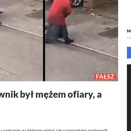
M
FAŁSZ
wnik był mężem ofiary, a
 nagranie, na którym widać, jak czarnoskóry nożownik