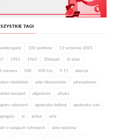
SZYSTKIE TAGI
pandoragate
100-punktow
11-wrzesnia-2001
17
1955
1963
30latpah
3i-atlas
4-czerwca
500
600-tys
9-11
aborcja
adam-niedzielski
adar-blumenstein
adrenochrom
adrien-bocquet
afganistan
afryka
agnes-callamard
agnieszka-holland
agnieszka-soin
agregaty
ai
airbus
airly
akt-o-uslugach-cyfrowych
akta-epsteina