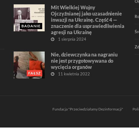
O
Mit Wielkiej Wojny
Ojczyźnianej jako uzasadnienie
R
inwazji na Ukrainę. Część 4 —
znaczenie dla usprawiedliwienia
BADANIE
agresji na Ukrainę
Śr
1 sierpnia 2024
Zd
Nie, dziewczynka na nagraniu
nie jest przygotowywana do
wycięcia organów
FAŁSZ
11 kwietnia 2022
Fundacja "Przeciwdziałamy Dezinformacji"
Pol