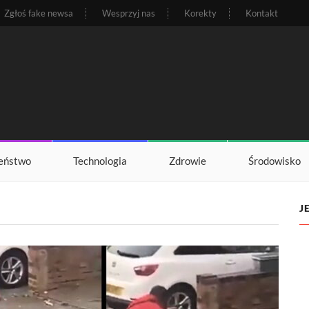
Zgłoś fake newsa
Wesprzyj nas
Korekty
Kontakt
eństwo
Technologia
Zdrowie
Środowisko
J