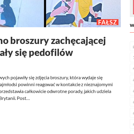
FAŁSZ
W
no broszury zachęcającej
bały się pedofilów
ch pojawiły się zdjęcia broszury, która wydaje się
b najmłodsi powinni reagować w kontakcie z nieznajomymi
przedstawia całkowicie odwrotne porady, jakich udziela
Brytanii. Post…