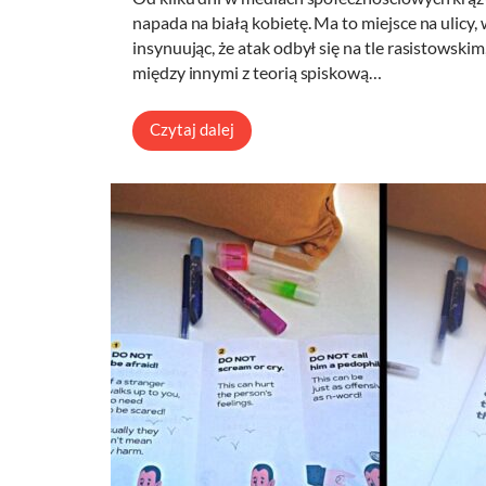
napada na białą kobietę. Ma to miejsce na ulicy
insynuując, że atak odbył się na tle rasistowski
między innymi z teorią spiskową…
Czytaj dalej