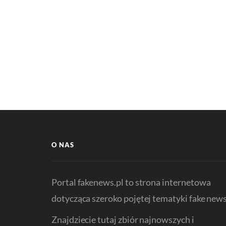
O NAS
Portal fakenews.pl to strona internetowa
dotycząca szeroko pojętej tematyki fake news
Znajdziecie tutaj zbiór najnowszych i