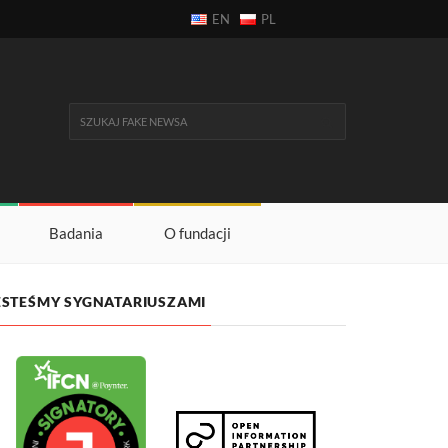
EN
PL
Badania
O fundacji
ESTEŚMY SYGNATARIUSZAMI