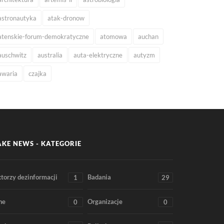
astronautyka
atak-dronow
atenskie-forum-demokratyczne
atomowa
auchan
auschwitz
australia
auta-elektryczne
autyzm
awaria
czajka
AKE NEWS - KATEGORIE
torzy dezinformacji
Badania
1
29
ne
Organizacje
0
0