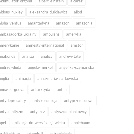
akumulator-orgonu
albert-einstein
alcaraz
aldous-huxley
aleksandra-dulkiewicz
allod
alpha-ventus
amantadyna
amazon
amazonia
ambasadorka-ukrainy
ambulans
ameryka
amerykanie
amnesty-international
amstor
anakonda
analiza
analizy
andrew-tate
andrzej-duda
angela-merkel
angelika-szymanska
anglia
animacja
anna-maria-siarkowska
anna-sergeeva
antarktyda
antifa
antydepresanty
antykoncepcja
antyprzemocowa
antysemityzm
antyszcz
antyszczepionkowcy
apel
aplikacja-do-weryfikacji-wieku
applebaum
architektura
artemis-ii
astrobiologia