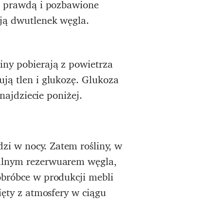
 z prawdą i pozbawione
ają dwutlenek węgla.
iny pobierają z powietrza
ją tlen i glukozę. Glukoza
najdziecie poniżej.
i w nocy. Zatem rośliny, w
ralnym rezerwuarem węgla,
obróbce w produkcji mebli
ięty z atmosfery w ciągu