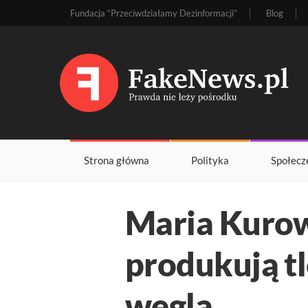
Fundacja “Przeciwdziałamy Dezinformacji”
Blog
Strona główna
Polityka
Społecz
Maria Kurows
produkują tl
węgla