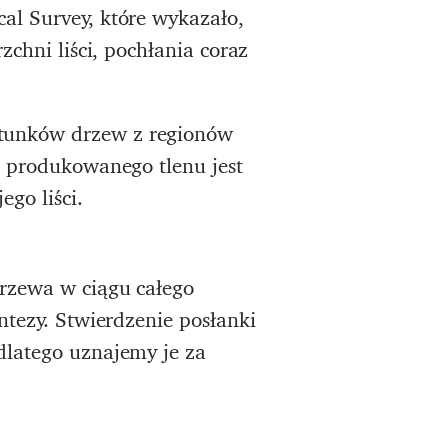
al Survey, które wykazało,
zchni liści, pochłania coraz
atunków drzew z regionów
ć produkowanego tlenu jest
go liści.
drzewa w ciągu całego
ntezy. Stwierdzenie posłanki
dlatego uznajemy je za