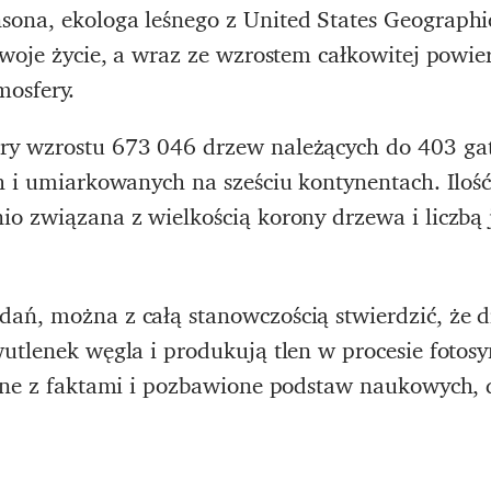
ona, ekologa leśnego z United States Geographic
woje życie, a wraz ze wzrostem całkowitej powier
mosfery.
ry wzrostu 673 046 drzew należących do 403 g
h i umiarkowanych na sześciu kontynentach. Iloś
o związana z wielkością korony drzewa i liczbą je
ań, można z całą stanowczością stwierdzić, że 
utlenek węgla i produkują tlen w procesie fotosy
czne z faktami i pozbawione podstaw naukowych, 