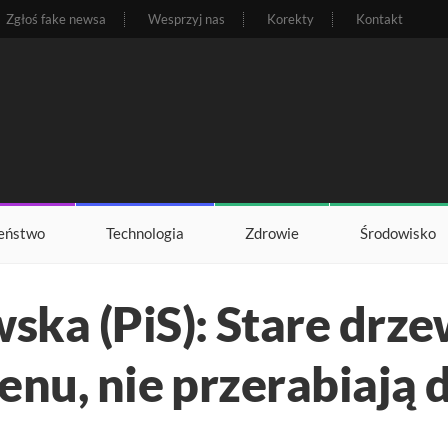
Zgłoś fake newsa
Wesprzyj nas
Korekty
Kontakt
eństwo
Technologia
Zdrowie
Środowisko
ka (PiS): Stare drze
enu, nie przerabiają