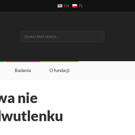
EN
PL
Badania
O fundacji
wa nie
 dwutlenku