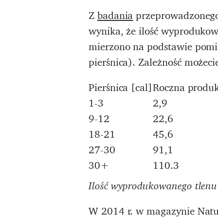
Z
badania
przeprowadzonego
wynika, że ilość wyprodukow
mierzono na podstawie pomi
pierśnica). Zależność możeci
Pierśnica [cal]
Roczna produk
1-3
2,9
9-12
22,6
18-21
45,6
27-30
91,1
30+
110.3
Ilość wyprodukowanego tlenu
W 2014 r. w magazynie Nat