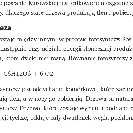
e posłanki Kurowskiej jest całkowicie niezgodne
, dlaczego stare drzewa produkują tlen i pobier
teza
taje między innymi w procesie fotosyntezy. Rośl
astępnie przy udziale energii słonecznej produku
in, które dzięki niej rosną. Równanie fotosyntezy z
 → C6H12O6 + 6 O2
yntezy jest oddychanie komórkowe, które zachodz
ją tlen, a w nocy go pobierają. Drzewa są natu
ntezy. Drzewo, które zostaje wycięte i poddane 
zacji tychże, oddaje cały dwutlenek węgla pochłon