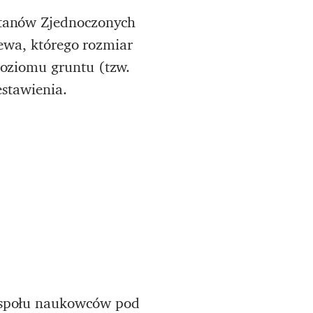
tanów Zjednoczonych
ewa, którego rozmiar
oziomu gruntu (tzw.
estawienia.
społu naukowców pod