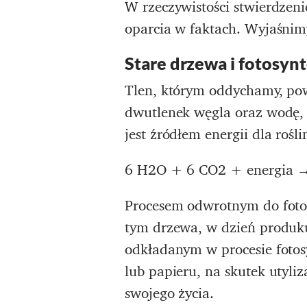
W rzeczywistości stwierdzeni
oparcia w faktach. Wyjaśnimy
Stare drzewa i fotosyn
Tlen, którym oddychamy, pows
dwutlenek węgla oraz wodę, n
jest źródłem energii dla rośl
6 H2O + 6 CO2 + energia
Procesem odwrotnym do fotos
tym drzewa, w dzień produku
odkładanym w procesie fotosy
lub papieru, na skutek utyli
swojego życia.