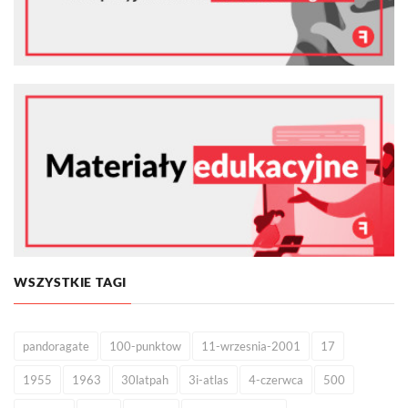
WSZYSTKIE TAGI
pandoragate
100-punktow
11-wrzesnia-2001
17
1955
1963
30latpah
3i-atlas
4-czerwca
500