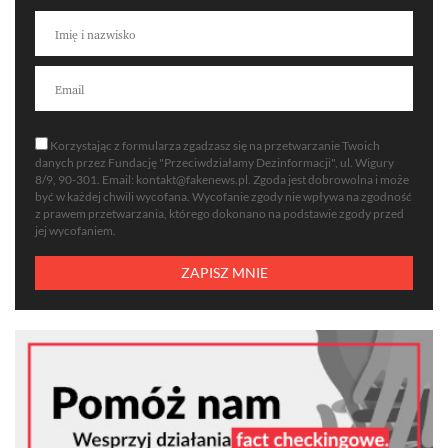
Korzystając z formularza zgadzasz się na przetwarzanie Twoich
danych przez Fundację "Przeciwdziałamy Dezinformacji", ul. Wigury
8/9, 90-301. Email:
kontakt@fakenews.pl
. Zgoda jest dobrowolna i może
być w każdej chwili wycofana. Wycofanie zgody nie wpływa na zgodność
z prawem przetwarzania, którego dokonano na podstawie zgody przed
jej wycofaniem.