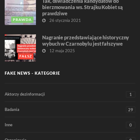
Tak, oświadczenia kandydatów do
bierzmowania ws. Strajku Kobiet są
prawdziwe
PRAWDA
26 stycznia 2021
Nagranie przedstawiające historyczny
wybuch w Czarnobylu jest fałszywe
12 maja 2025
FAŁSZ
FAKE NEWS - KATEGORIE
Aktorzy dezinformacji
1
Badania
29
Inne
0