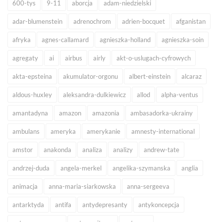
600-tys
9-11
aborcja
adam-niedzielski
adar-blumenstein
adrenochrom
adrien-bocquet
afganistan
afryka
agnes-callamard
agnieszka-holland
agnieszka-soin
agregaty
ai
airbus
airly
akt-o-uslugach-cyfrowych
akta-epsteina
akumulator-orgonu
albert-einstein
alcaraz
aldous-huxley
aleksandra-dulkiewicz
allod
alpha-ventus
amantadyna
amazon
amazonia
ambasadorka-ukrainy
ambulans
ameryka
amerykanie
amnesty-international
amstor
anakonda
analiza
analizy
andrew-tate
andrzej-duda
angela-merkel
angelika-szymanska
anglia
animacja
anna-maria-siarkowska
anna-sergeeva
antarktyda
antifa
antydepresanty
antykoncepcja