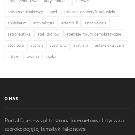
antyprzemocowa
antysemityzm
antyszcz
antyszczepionkowcy
apel
aplikacja-do-weryfikacji-wieku
applebaum
architektura
artemis-ii
astrobiologia
astronautyka
atak-dronow
atenskie-forum-demokratyczne
atomowa
auchan
auschwitz
australia
auta-elektryczne
autyzm
awaria
czajka
O NAS
Portal fakenews.pl to strona internetowa dotycząca
szeroko pojętej tematyki fake news.