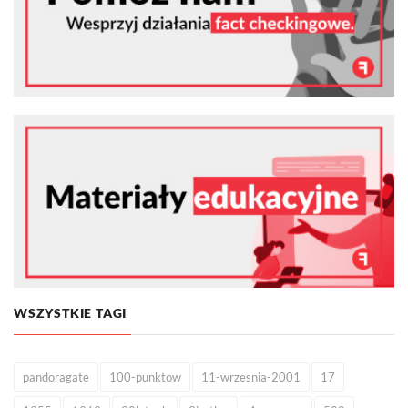
WSZYSTKIE TAGI
pandoragate
100-punktow
11-wrzesnia-2001
17