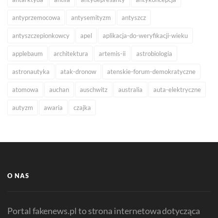
antyprzemocowa
antysemityzm
antyszcz
antyszczepionkowcy
apel
aplikacja-do-weryfikacji-wieku
applebaum
architektura
artemis-ii
astrobiologia
astronautyka
atak-dronow
atenskie-forum-demokratyczne
atomowa
auchan
auschwitz
australia
auta-elektryczne
autyzm
awaria
czajka
O NAS
Portal fakenews.pl to strona internetowa dotycząca