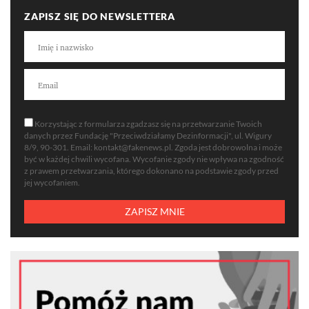
ZAPISZ SIĘ DO NEWSLETTERA
Korzystając z formularza zgadzasz się na przetwarzanie Twoich
danych przez Fundację "Przeciwdziałamy Dezinformacji", ul. Wigury
8/9, 90-301. Email:
kontakt@fakenews.pl
. Zgoda jest dobrowolna i może
być w każdej chwili wycofana. Wycofanie zgody nie wpływa na zgodność
z prawem przetwarzania, którego dokonano na podstawie zgody przed
jej wycofaniem.