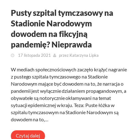
Pusty szpital tymczasowy na
Stadionie Narodowym
dowodem na fikcyjną
pandemię? Nieprawda
17 listopada 2021
przez
Katarzyna Lipka
W mediach społecznościowych zaczęło krążyć nagranie
z pustego szpitala tymczasowego na Stadionie
Narodowym mające być dowodem na to, że narracja o
pandemii jest wyłącznie działaniem propagandowym, a
obywatele są notorycznie okłamywani na temat
sytuacji epidemicznej w kraju. Teza: Puste łóżka w
szpitalu tymczasowym na Stadionie Narodowym są
dowodem na to,…
Czytaj dalej