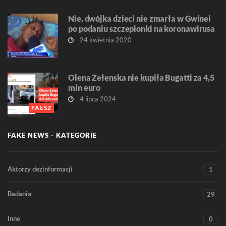
Nie, dwójka dzieci nie zmarła w Gwinei
po podaniu szczepionki na koronawirusa
24 kwietnia 2020
Olena Zełenska nie kupiła Bugatti za 4,5
mln euro
4 lipca 2024
FAŁSZ
FAKE NEWS - KATEGORIE
Aktorzy dezinformacji
1
Badania
29
Inne
0