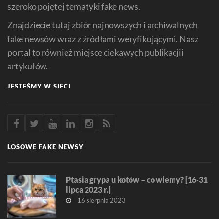
szeroko pojętej tematyki fake news.
Znajdziecie tutaj zbiór najnowszych i archiwalnych
fake newsów wraz z źródłami weryfikującymi. Nasz
portal to również miejsce ciekawych publikacjii
artykułów.
JESTEŚMY W SIECI
LOSOWE FAKE NEWSY
Ptasia grypa u kotów – co wiemy? [16-31
lipca 2023 r.]
16 sierpnia 2023