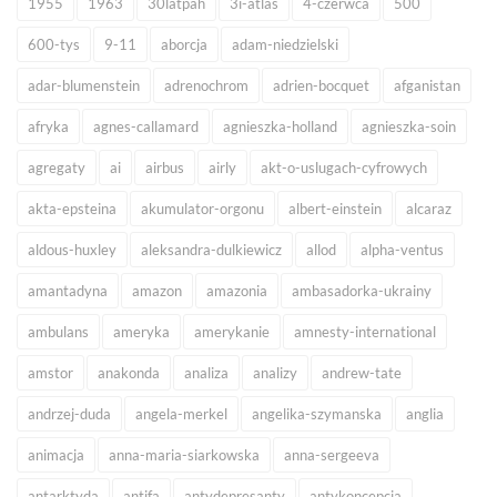
1955
1963
30latpah
3i-atlas
4-czerwca
500
600-tys
9-11
aborcja
adam-niedzielski
adar-blumenstein
adrenochrom
adrien-bocquet
afganistan
afryka
agnes-callamard
agnieszka-holland
agnieszka-soin
agregaty
ai
airbus
airly
akt-o-uslugach-cyfrowych
akta-epsteina
akumulator-orgonu
albert-einstein
alcaraz
aldous-huxley
aleksandra-dulkiewicz
allod
alpha-ventus
amantadyna
amazon
amazonia
ambasadorka-ukrainy
ambulans
ameryka
amerykanie
amnesty-international
amstor
anakonda
analiza
analizy
andrew-tate
andrzej-duda
angela-merkel
angelika-szymanska
anglia
animacja
anna-maria-siarkowska
anna-sergeeva
antarktyda
antifa
antydepresanty
antykoncepcja