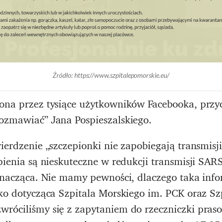
Źródło: https://www.szpitalepomorskie.eu/
ona przez tysiące użytkowników Facebooka, przyc
ozmawiać” Jana Pospieszalskiego.
ierdzenie „szczepionki nie zapobiegają transmisji
epienia są nieskuteczne w redukcji transmisji SA
 znacząca. Nie mamy pewności, dlaczego taka info
ako dotycząca Szpitala Morskiego im. PCK oraz S
róciliśmy się z zapytaniem do rzeczniczki praso