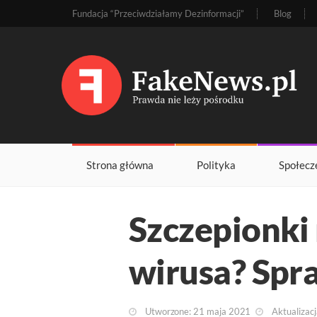
Fundacja “Przeciwdziałamy Dezinformacji”
Blog
Strona główna
Polityka
Społecz
Szczepionki 
wirusa? Sp
Utworzone: 21 maja 2021
Aktualizacj