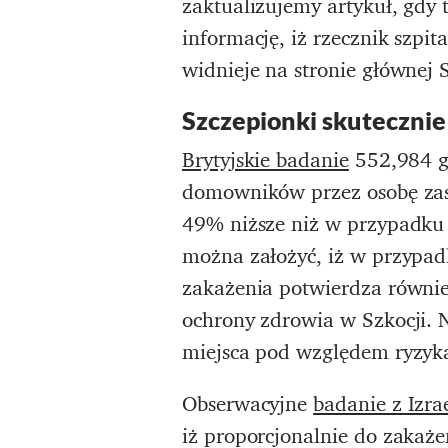
zaktualizujemy artykuł, gdy
informację, iż rzecznik szpi
widnieje na stronie głównej 
Szczepionki skutecznie
Brytyjskie badanie
552,984 g
domowników przez osobę zasz
49% niższe niż w przypadku
można założyć, iż w przypadk
zakażenia potwierdza równi
ochrony zdrowia w Szkocji. 
miejsca pod względem ryzyka
Obserwacyjne
badanie z Izra
iż proporcjonalnie do zakaż