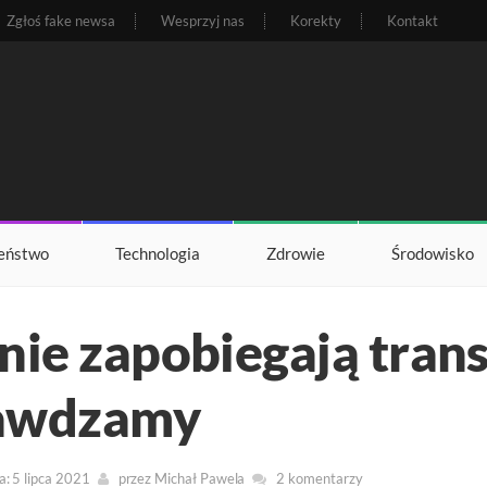
Zgłoś fake newsa
Wesprzyj nas
Korekty
Kontakt
eństwo
Technologia
Zdrowie
Środowisko
nie zapobiegają trans
rawdzamy
a: 5 lipca 2021
przez
Michał Pawela
2 komentarzy