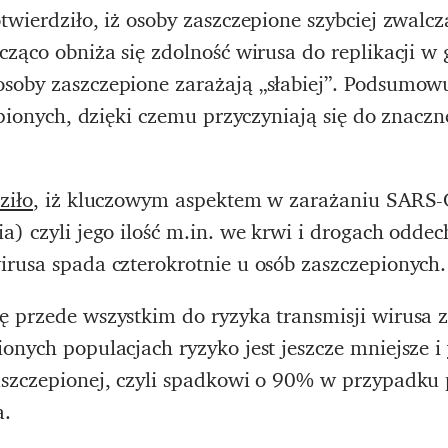
twierdziło, iż osoby zaszczepione szybciej zwalcz
cząco obniża się zdolność wirusa do replikacji w
soby zaszczepione zarażają „słabiej”. Podsumowu
epionych, dzięki czemu przyczyniają się do znaczn
ziło
, iż kluczowym aspektem w zarażaniu SARS-CoV
a) czyli jego ilość m.in. we krwi i drogach odde
rusa spada czterokrotnie u osób zaszczepionych.
ę przede wszystkim do ryzyka transmisji wirusa 
onych populacjach ryzyko jest jeszcze mniejsze i
aszczepionej, czyli spadkowi o 90% w przypadku 
a.