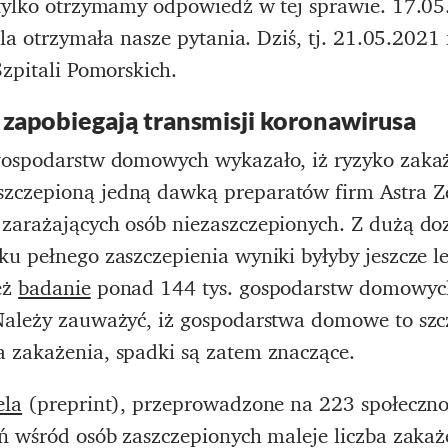
 tylko otrzymamy odpowiedź w tej sprawie. 17.0
tala otrzymała nasze pytania. Dziś, tj. 21.05.202
Szpitali Pomorskich.
 zapobiegają transmisji koronawirusa
ospodarstw domowych wykazało, iż ryzyko zakaż
czepioną jedną dawką preparatów firm Astra Zen
 zarażających osób niezaszczepionych. Z dużą d
u pełnego zaszczepienia wyniki byłyby jeszcze l
eż
badanie
ponad 144 tys. gospodarstw domowyc
Należy zauważyć, iż gospodarstwa domowe to szc
 zakażenia, spadki są zatem znaczące.
ela
(preprint), przeprowadzone na 223 społeczno
eń wśród osób zaszczepionych maleje liczba zaka