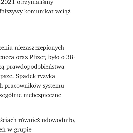
5.2021 otrzymaliśmy
1 fałszywy komunikat wciąż
enia niezaszczepionych
eca oraz Pfizer, było o 38-
ozą prawdopodobieństwa
epsze. Spadek ryzyka
h pracowników systemu
zególnie niebezpieczne
ściach również udowodniło,
żeń w grupie