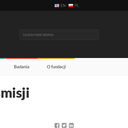
EN
PL
Badania
O fundacji
misji