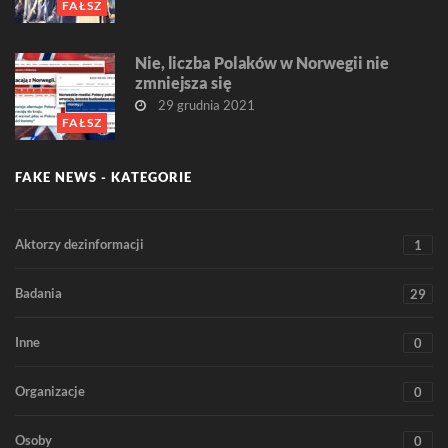
FAŁSZ
Nie, liczba Polaków w Norwegii nie
zmniejsza się
29 grudnia 2021
FAŁSZ
FAKE NEWS - KATEGORIE
Aktorzy dezinformacji
1
Badania
29
Inne
0
Organizacje
0
Osoby
0