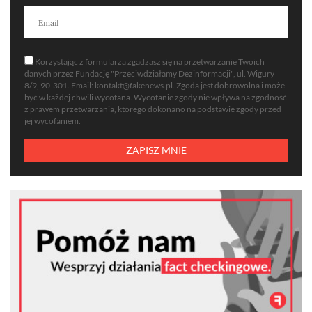
Korzystając z formularza zgadzasz się na przetwarzanie Twoich
danych przez Fundację "Przeciwdziałamy Dezinformacji", ul. Wigury
8/9, 90-301. Email:
kontakt@fakenews.pl
. Zgoda jest dobrowolna i może
być w każdej chwili wycofana. Wycofanie zgody nie wpływa na zgodność
z prawem przetwarzania, którego dokonano na podstawie zgody przed
jej wycofaniem.