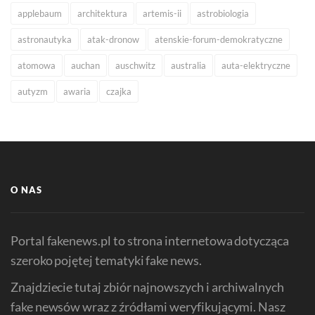
applebaum
architektura
artemis-ii
astrobiologia
astronautyka
atak-dronow
atenskie-forum-demokratyczne
atomowa
auchan
auschwitz
australia
auta-elektryczne
autyzm
awaria
czajka
O NAS
Portal fakenews.pl to strona internetowa dotycząca
szeroko pojętej tematyki fake news.
Znajdziecie tutaj zbiór najnowszych i archiwalnych
fake newsów wraz z źródłami weryfikującymi. Nasz