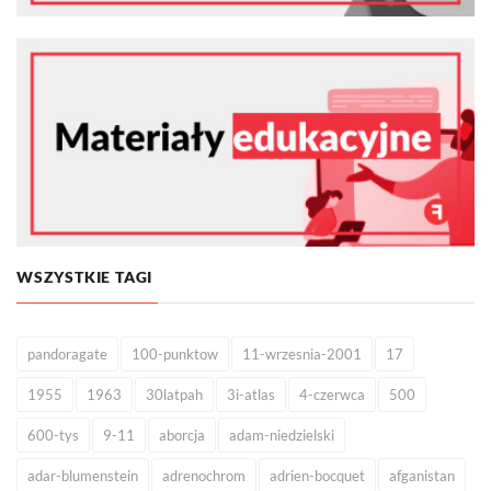
WSZYSTKIE TAGI
pandoragate
100-punktow
11-wrzesnia-2001
17
1955
1963
30latpah
3i-atlas
4-czerwca
500
600-tys
9-11
aborcja
adam-niedzielski
adar-blumenstein
adrenochrom
adrien-bocquet
afganistan