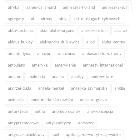
afryka
agnes-callamard
agnieszka-holland
agnieszka-soin
agregaty
ai
airbus
airly
akt-o-uslugach-cyfrowych
akta-epsteina
akumulator-orgonu
albert-einstein
alcaraz
aldous-huxley
aleksandra-dulkiewicz
allod
alpha-ventus
amantadyna
amazon
amazonia
ambasadorka-ukrainy
ambulans
ameryka
amerykanie
amnesty-international
amstor
anakonda
analiza
analizy
andrew-tate
andrzej-duda
angela-merkel
angelika-szymanska
anglia
animacja
anna-maria-siarkowska
anna-sergeeva
antarktyda
antifa
antydepresanty
antykoncepcja
antyprzemocowa
antysemityzm
antyszcz
antyszczepionkowcy
apel
aplikacja-do-weryfikacji-wieku