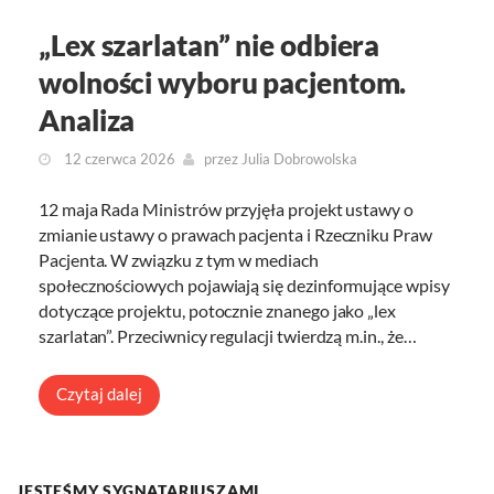
„Lex szarlatan” nie odbiera
wolności wyboru pacjentom.
Analiza
12 czerwca 2026
przez
Julia Dobrowolska
12 maja Rada Ministrów przyjęła projekt ustawy o
zmianie ustawy o prawach pacjenta i Rzeczniku Praw
Pacjenta. W związku z tym w mediach
społecznościowych pojawiają się dezinformujące wpisy
dotyczące projektu, potocznie znanego jako „lex
szarlatan”. Przeciwnicy regulacji twierdzą m.in., że…
Czytaj dalej
JESTEŚMY SYGNATARIUSZAMI