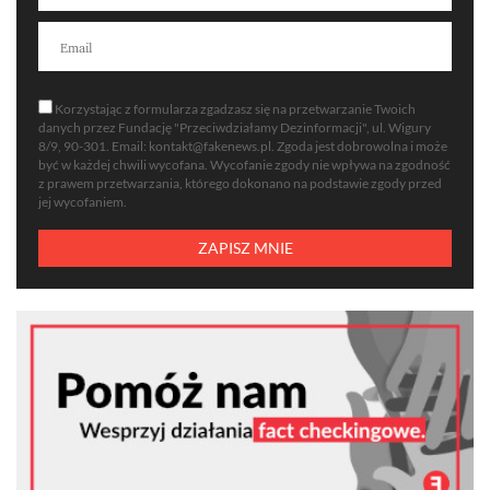
Korzystając z formularza zgadzasz się na przetwarzanie Twoich
danych przez Fundację "Przeciwdziałamy Dezinformacji", ul. Wigury
8/9, 90-301. Email:
kontakt@fakenews.pl
. Zgoda jest dobrowolna i może
być w każdej chwili wycofana. Wycofanie zgody nie wpływa na zgodność
z prawem przetwarzania, którego dokonano na podstawie zgody przed
jej wycofaniem.