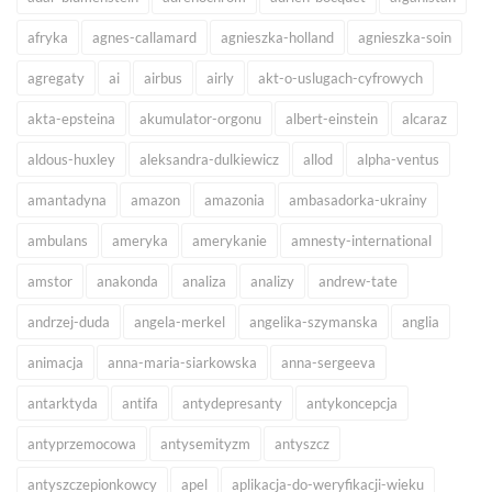
afryka
agnes-callamard
agnieszka-holland
agnieszka-soin
agregaty
ai
airbus
airly
akt-o-uslugach-cyfrowych
akta-epsteina
akumulator-orgonu
albert-einstein
alcaraz
aldous-huxley
aleksandra-dulkiewicz
allod
alpha-ventus
amantadyna
amazon
amazonia
ambasadorka-ukrainy
ambulans
ameryka
amerykanie
amnesty-international
amstor
anakonda
analiza
analizy
andrew-tate
andrzej-duda
angela-merkel
angelika-szymanska
anglia
animacja
anna-maria-siarkowska
anna-sergeeva
antarktyda
antifa
antydepresanty
antykoncepcja
antyprzemocowa
antysemityzm
antyszcz
antyszczepionkowcy
apel
aplikacja-do-weryfikacji-wieku