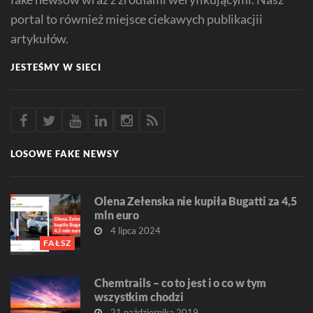
portal to również miejsce ciekawych publikacjii
artykułów.
JESTEŚMY W SIECI
LOSOWE FAKE NEWSY
Olena Zełenska nie kupiła Bugatti za 4,5
mln euro
4 lipca 2024
FAŁSZ
Chemtrails – co to jest i o co w tym
wszystkim chodzi
21 października 2019