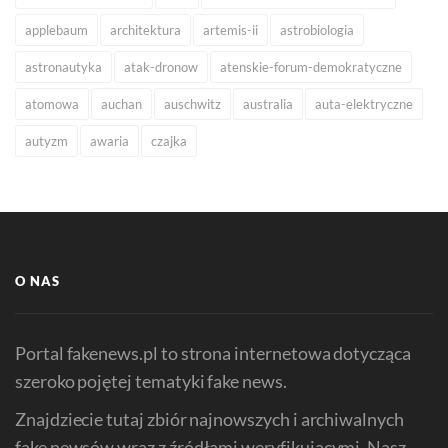
applebaum
architektura
artemis-ii
astrobiologia
astronautyka
atak-dronow
atenskie-forum-demokratyczne
atomowa
auchan
auschwitz
australia
auta-elektryczne
autyzm
awaria
czajka
O NAS
Portal fakenews.pl to strona internetowa dotycząca
szeroko pojętej tematyki fake news.
Znajdziecie tutaj zbiór najnowszych i archiwalnych
fake newsów wraz z źródłami weryfikującymi. Nasz