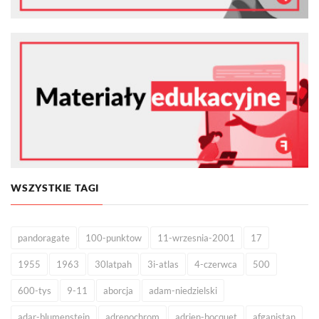
WSZYSTKIE TAGI
pandoragate
100-punktow
11-wrzesnia-2001
17
1955
1963
30latpah
3i-atlas
4-czerwca
500
600-tys
9-11
aborcja
adam-niedzielski
adar-blumenstein
adrenochrom
adrien-bocquet
afganistan