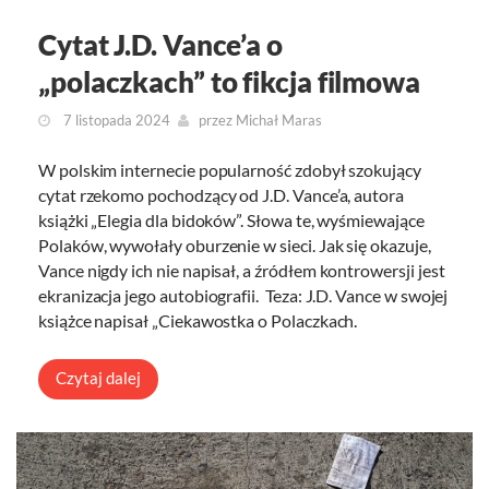
Cytat J.D. Vance’a o
„polaczkach” to fikcja filmowa
7 listopada 2024
przez
Michał Maras
W polskim internecie popularność zdobył szokujący
cytat rzekomo pochodzący od J.D. Vance’a, autora
książki „Elegia dla bidoków”. Słowa te, wyśmiewające
Polaków, wywołały oburzenie w sieci. Jak się okazuje,
Vance nigdy ich nie napisał, a źródłem kontrowersji jest
ekranizacja jego autobiografii. Teza: J.D. Vance w swojej
książce napisał „Ciekawostka o Polaczkach.
Czytaj dalej