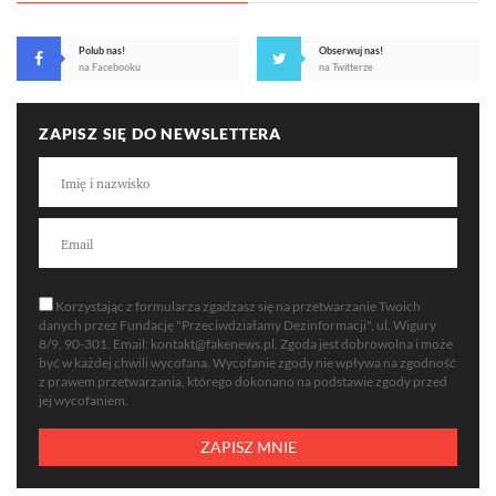
Polub nas!
Obserwuj nas!
na Facebooku
na Twitterze
ZAPISZ SIĘ DO NEWSLETTERA
Korzystając z formularza zgadzasz się na przetwarzanie Twoich
danych przez Fundację "Przeciwdziałamy Dezinformacji", ul. Wigury
8/9, 90-301. Email:
kontakt@fakenews.pl
. Zgoda jest dobrowolna i może
być w każdej chwili wycofana. Wycofanie zgody nie wpływa na zgodność
z prawem przetwarzania, którego dokonano na podstawie zgody przed
jej wycofaniem.