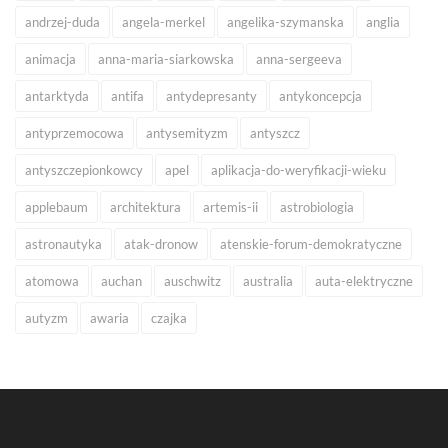
andrzej-duda
angela-merkel
angelika-szymanska
anglia
animacja
anna-maria-siarkowska
anna-sergeeva
antarktyda
antifa
antydepresanty
antykoncepcja
antyprzemocowa
antysemityzm
antyszcz
antyszczepionkowcy
apel
aplikacja-do-weryfikacji-wieku
applebaum
architektura
artemis-ii
astrobiologia
astronautyka
atak-dronow
atenskie-forum-demokratyczne
atomowa
auchan
auschwitz
australia
auta-elektryczne
autyzm
awaria
czajka