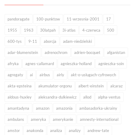
pandoragate
100-punktow
11-wrzesnia-2001
17
1955
1963
30latpah
3i-atlas
4-czerwca
500
600-tys
9-11
aborcja
adam-niedzielski
adar-blumenstein
adrenochrom
adrien-bocquet
afganistan
afryka
agnes-callamard
agnieszka-holland
agnieszka-soin
agregaty
ai
airbus
airly
akt-o-uslugach-cyfrowych
akta-epsteina
akumulator-orgonu
albert-einstein
alcaraz
aldous-huxley
aleksandra-dulkiewicz
allod
alpha-ventus
amantadyna
amazon
amazonia
ambasadorka-ukrainy
ambulans
ameryka
amerykanie
amnesty-international
amstor
anakonda
analiza
analizy
andrew-tate