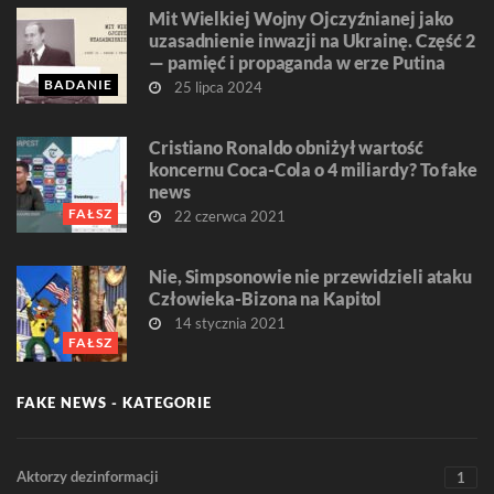
Mit Wielkiej Wojny Ojczyźnianej jako
uzasadnienie inwazji na Ukrainę. Część 2
— pamięć i propaganda w erze Putina
BADANIE
25 lipca 2024
Cristiano Ronaldo obniżył wartość
koncernu Coca-Cola o 4 miliardy? To fake
news
FAŁSZ
22 czerwca 2021
Nie, Simpsonowie nie przewidzieli ataku
Człowieka-Bizona na Kapitol
14 stycznia 2021
FAŁSZ
FAKE NEWS - KATEGORIE
Aktorzy dezinformacji
1