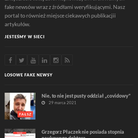
fake newsów wraz z źródłami weryfikującymi. Nasz
portal to również miejsce ciekawych publikacjii
artykułów.
JESTEŚMY W SIECI
LOSOWE FAKE NEWSY
Nie, to nie jest pusty oddział „covidowy”
29 marca 2021
FAŁSZ
Grzegorz Płaczek nie posiada stopnia
naukowego doktora