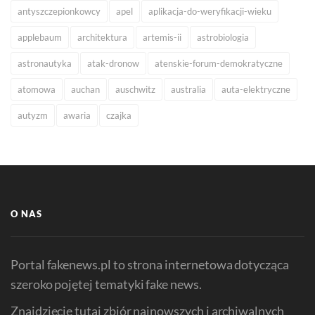
antyszczepionkowcy
apel
aplikacja-do-weryfikacji-wieku
applebaum
architektura
artemis-ii
astrobiologia
astronautyka
atak-dronow
atenskie-forum-demokratyczne
atomowa
auchan
auschwitz
australia
auta-elektryczne
autyzm
awaria
czajka
O NAS
Portal fakenews.pl to strona internetowa dotycząca
szeroko pojętej tematyki fake news.
Znajdziecie tutaj zbiór najnowszych i archiwalnych