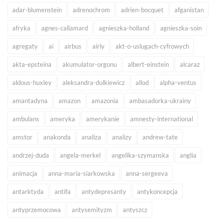
adar-blumenstein
adrenochrom
adrien-bocquet
afganistan
afryka
agnes-callamard
agnieszka-holland
agnieszka-soin
agregaty
ai
airbus
airly
akt-o-uslugach-cyfrowych
akta-epsteina
akumulator-orgonu
albert-einstein
alcaraz
aldous-huxley
aleksandra-dulkiewicz
allod
alpha-ventus
amantadyna
amazon
amazonia
ambasadorka-ukrainy
ambulans
ameryka
amerykanie
amnesty-international
amstor
anakonda
analiza
analizy
andrew-tate
andrzej-duda
angela-merkel
angelika-szymanska
anglia
animacja
anna-maria-siarkowska
anna-sergeeva
antarktyda
antifa
antydepresanty
antykoncepcja
antyprzemocowa
antysemityzm
antyszcz