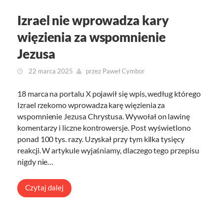
Izrael nie wprowadza kary
więzienia za wspomnienie
Jezusa
22 marca 2025
przez
Paweł Cymbor
18 marca na portalu X pojawił się wpis, według którego
Izrael rzekomo wprowadza karę więzienia za
wspomnienie Jezusa Chrystusa. Wywołał on lawinę
komentarzy i liczne kontrowersje. Post wyświetlono
ponad 100 tys. razy. Uzyskał przy tym kilka tysięcy
reakcji. W artykule wyjaśniamy, dlaczego tego przepisu
nigdy nie…
Czytaj dalej