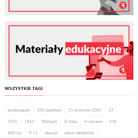
WSZYSTKIE TAGI
pandoragate
100-punktow
11-wrzesnia-2001
17
1955
1963
30latpah
3i-atlas
4-czerwca
500
600-tys
9-11
aborcja
adam-niedzielski