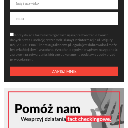
Korzystając z formularza zgadzasz się na przetwarzanie Twoich
danych przez Fundację "Przeciwdziałamy Dezinformacji", ul. Wigury
8/9, 90-301. Email:
kontakt@fakenews.pl
. Zgoda jest dobrowolna i może
być w każdej chwili wycofana. Wycofanie zgody nie wpływa na zgodność
z prawem przetwarzania, którego dokonano na podstawie zgody przed
jej wycofaniem.