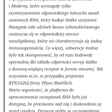
i Moderny, które wymagały tylko
zsyntetyzowania odpowiedniego łańcucha zasad
azotowych RNA, który koduje białko szczytowe.
Następnie taki odcinek kwasu rybonukleinowego
umieszcza się w odpowiedniej otoczce
nanolipidowej, która nie charakteryzuje się żadną
immunogennością. Co więcej, sekwencje można
było tak skomponować, by od razu kodowały
optymalną dla układu odporności wersję białka
z domeną wiążącą receptor w formie otwartej. Tak
uczyniono m.in. w przypadku preparatu
BTN162b2 firmy Pfizer/BioNTech.
Warto wspomnieć, że platforma do
opracowywania szczepionek RNA była już
dostępna, bo pracowano nad nią i doskonalono ją
przed covidem. Pierwsze próby ze szczepionkami