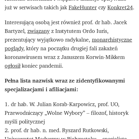
już w serwisach takich jak
FakeHunter
czy
Konkret24
.
Interesującą osobą jest również prof. dr hab. Jacek
Bartyzel,
związany
z Instytutem Ordo Iuris,
prezentujący wyjątkowo radykalne,
monarchistyczne
poglądy
, który na początku drugiej fali zakażeń
koronawirusem wraz z Januszem Korwin-Mikkem
ogłosił
koniec pandemii.
Pełna lista nazwisk wraz ze zidentyfikowanymi
specjalizacjami i afiliacjami:
1. dr hab. W. Julian Korab-Karpowicz, prof. UO,
Przewodniczący „Wolne Wybory” – filozof, historyk
myśli politycznej
2. prof. dr hab. n. med. Ryszard Rutkowski,
Uniwersytet Medyczny w Białymstoku – specjalista