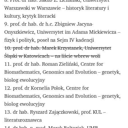
Warszawski w Warszawie – historyk literatury i
kultury, krytyk literacki
9. prof. dr hab. dr h.c. Zbigniew Jacyna-
Onyszkiewicz, Uniwersytet im Adama Mickiewicza –
fizyk i polityk, poseł na Sejm IV kadencji
10. prof. dr hab. Marek Krzystanek, Uniwersytet
Śląski w Katowicach – na liście wbrew woli
11. prof. dr hab. Roman Zieliński, Centre for
Biomathematics, Genomics and Evolution – genetyk,
biolog ewolucyjny
12. prof. dr Kornelia Polok, Centre for
Biomathematics, Genomics and Evolution – genetyk,
biolog ewolucyjny
13. dr hab. Ryszard Zajączkowski, prof. KUL –
literaturoznawca
14. dr hab. n. med. Marek Baltaziak, UMB –