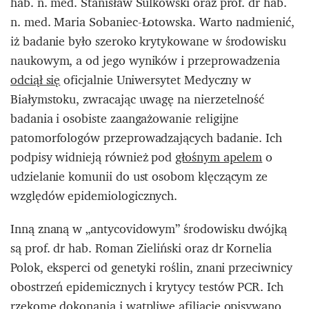
hab. n. med. Stanisław Sulkowski oraz prof. dr hab.
n. med. Maria Sobaniec-Łotowska. Warto nadmienić,
iż badanie było szeroko krytykowane w środowisku
naukowym, a od jego wyników i przeprowadzenia
odciął się
oficjalnie Uniwersytet Medyczny w
Białymstoku, zwracając uwagę na nierzetelność
badania i osobiste zaangażowanie religijne
patomorfologów przeprowadzających badanie. Ich
podpisy widnieją również pod
głośnym apelem
o
udzielanie komunii do ust osobom klęczącym ze
względów epidemiologicznych.
Inną znaną w „antycovidowym” środowisku dwójką
są prof. dr hab. Roman Zieliński oraz dr Kornelia
Polok, eksperci od genetyki roślin, znani przeciwnicy
obostrzeń epidemicznych i krytycy testów PCR. Ich
rzekome dokonania i wątpliwe afiliacje opisywano