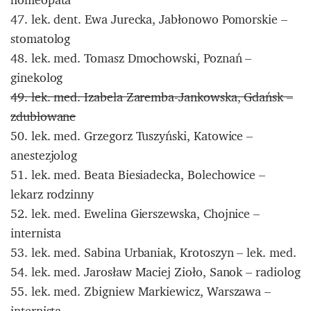
47. lek. dent. Ewa Jurecka, Jabłonowo Pomorskie –
stomatolog
48. lek. med. Tomasz Dmochowski, Poznań –
ginekolog
49. lek. med. Izabela Zaremba-Jankowska, Gdańsk –
zdublowane
50. lek. med. Grzegorz Tuszyński, Katowice –
anestezjolog
51. lek. med. Beata Biesiadecka, Bolechowice –
lekarz rodzinny
52. lek. med. Ewelina Gierszewska, Chojnice –
internista
53. lek. med. Sabina Urbaniak, Krotoszyn – lek. med.
54. lek. med. Jarosław Maciej Zioło, Sanok – radiolog
55. lek. med. Zbigniew Markiewicz, Warszawa –
internista