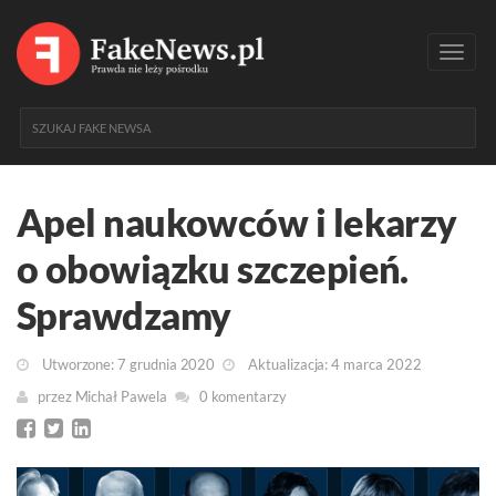
Toggl
navig
Apel naukowców i lekarzy
o obowiązku szczepień.
Sprawdzamy
Utworzone: 7 grudnia 2020
Aktualizacja: 4 marca 2022
przez
Michał Pawela
0 komentarzy