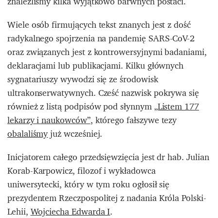
znaleźliśmy kilka wyjątkowo barwnych postaci.
Wiele osób firmujących tekst znanych jest z dość
radykalnego spojrzenia na pandemię SARS-CoV-2
oraz związanych jest z kontrowersyjnymi badaniami,
deklaracjami lub publikacjami. Kilku głównych
sygnatariuszy wywodzi się ze środowisk
ultrakonserwatywnych. Cześć nazwisk pokrywa się
również z listą podpisów pod słynnym
„Listem 177
lekarzy i naukowców”
, którego fałszywe tezy
obalaliśmy
już wcześniej.
Inicjatorem całego przedsięwzięcia jest dr hab. Julian
Korab-Karpowicz, filozof i wykładowca
uniwersytecki, który w tym roku ogłosił się
prezydentem Rzeczpospolitej z nadania Króla Polski-
Lehii,
Wojciecha Edwarda I
.