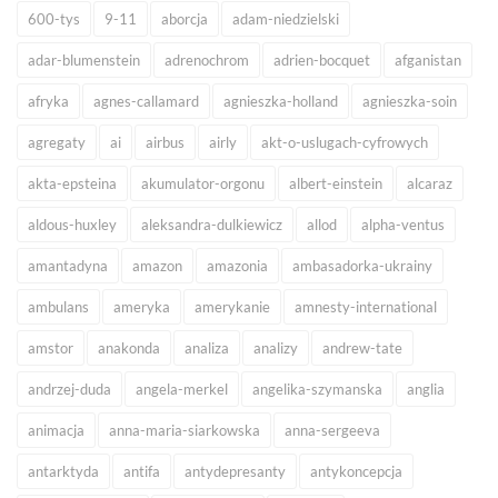
600-tys
9-11
aborcja
adam-niedzielski
adar-blumenstein
adrenochrom
adrien-bocquet
afganistan
afryka
agnes-callamard
agnieszka-holland
agnieszka-soin
agregaty
ai
airbus
airly
akt-o-uslugach-cyfrowych
akta-epsteina
akumulator-orgonu
albert-einstein
alcaraz
aldous-huxley
aleksandra-dulkiewicz
allod
alpha-ventus
amantadyna
amazon
amazonia
ambasadorka-ukrainy
ambulans
ameryka
amerykanie
amnesty-international
amstor
anakonda
analiza
analizy
andrew-tate
andrzej-duda
angela-merkel
angelika-szymanska
anglia
animacja
anna-maria-siarkowska
anna-sergeeva
antarktyda
antifa
antydepresanty
antykoncepcja