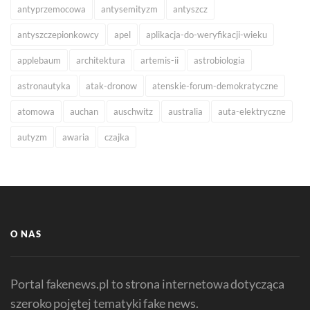
antyprzemocowa
antysemityzm
antyszcz
antyszczepionkowcy
apel
aplikacja-do-weryfikacji-wieku
applebaum
architektura
artemis-ii
astrobiologia
astronautyka
atak-dronow
atenskie-forum-demokratyczne
atomowa
auchan
auschwitz
australia
auta-elektryczne
autyzm
awaria
czajka
O NAS
Portal fakenews.pl to strona internetowa dotycząca
szeroko pojętej tematyki fake news.