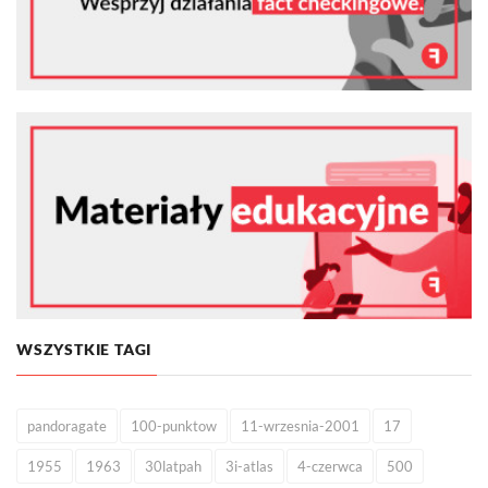
WSZYSTKIE TAGI
pandoragate
100-punktow
11-wrzesnia-2001
17
1955
1963
30latpah
3i-atlas
4-czerwca
500