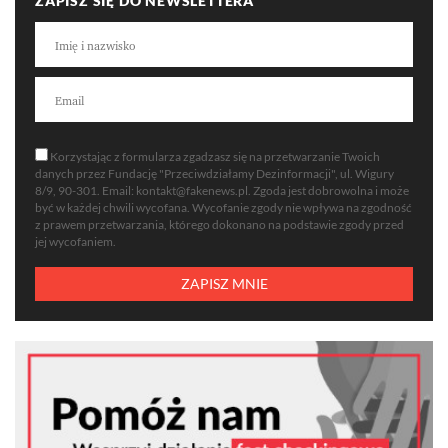
ZAPISZ SIĘ DO NEWSLETTERA
Korzystając z formularza zgadzasz się na przetwarzanie Twoich
danych przez Fundację "Przeciwdziałamy Dezinformacji", ul. Wigury
8/9, 90-301. Email:
kontakt@fakenews.pl
. Zgoda jest dobrowolna i może
być w każdej chwili wycofana. Wycofanie zgody nie wpływa na zgodność
z prawem przetwarzania, którego dokonano na podstawie zgody przed
jej wycofaniem.