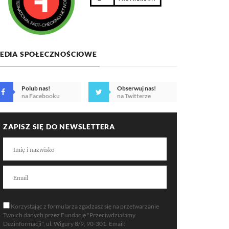
EDIA SPOŁECZNOŚCIOWE
Polub nas!
Obserwuj nas!
na Facebooku
na Twitterze
ZAPISZ SIĘ DO NEWSLETTERA
Korzystając z formularza zgadzasz się na przetwarzanie
Twoich danych przez Fundację "Przeciwdziałamy
Dezinformacji", ul. Wigury 8/9, 90-301. Email: