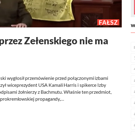
FAŁSZ
W
 przez Zełenskiego nie ma
ski wygłosił przemówienie przed połączonymi izbami
ył wiceprezydent USA Kamali Harris i spikerce Izby
odpisami żołnierzy z Bachmutu. Właśnie ten przedmiot,
em prokremlowskiej propagandy,…