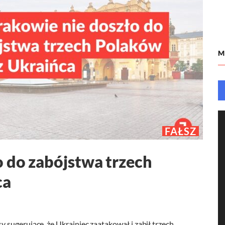
M
FAŁSZ
 do zabójstwa trzech
ca
sugerujące, że Ukrainiec zaatakował i zabił trzech