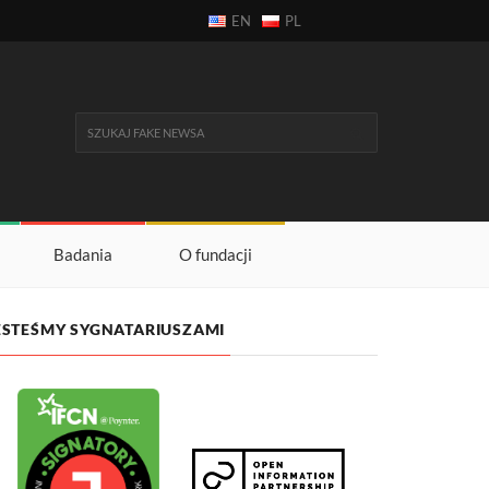
EN
PL
Badania
O fundacji
ESTEŚMY SYGNATARIUSZAMI