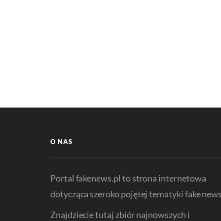
O NAS
Portal fakenews.pl to strona internetowa
dotycząca szeroko pojętej tematyki fake news
Znajdziecie tutaj zbiór najnowszych i