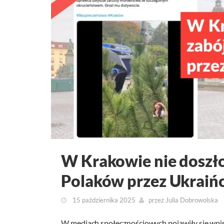
W Krakowie nie doszło
Polaków przez Ukraiń
15 października 2025
przez
Julia Dobrowolska
W mediach społecznościowych pojawiły się wpisy 