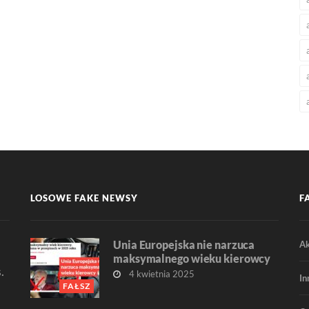
LOSOWE FAKE NEWSY
F
Unia Europejska nie narzuca
Ak
maksymalnego wieku kierowcy
.
4 kwietnia 2025
In
FAŁSZ