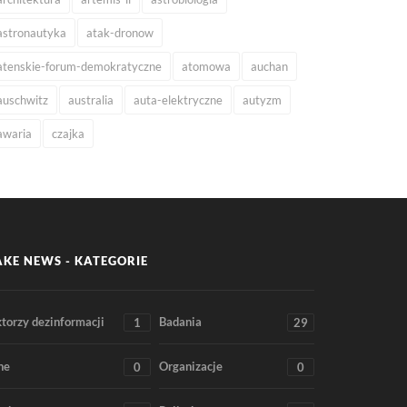
astronautyka
atak-dronow
atenskie-forum-demokratyczne
atomowa
auchan
auschwitz
australia
auta-elektryczne
autyzm
awaria
czajka
AKE NEWS - KATEGORIE
torzy dezinformacji
Badania
1
29
ne
Organizacje
0
0