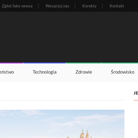
Zgłoś fake newsa
Wesprzyj nas
Korekty
Kontakt
eństwo
Technologia
Zdrowie
Środowisko
J