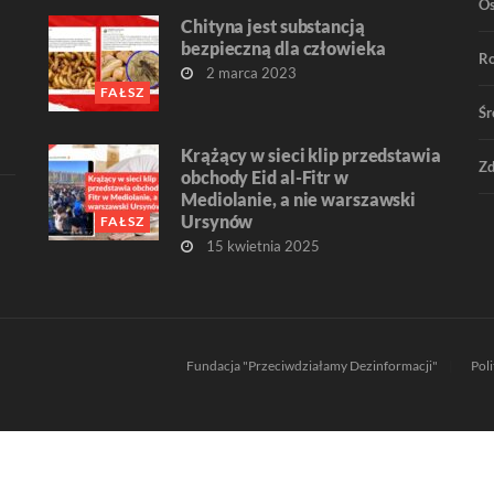
O
Chityna jest substancją
bezpieczną dla człowieka
R
2 marca 2023
FAŁSZ
Śr
Krążący w sieci klip przedstawia
Zd
obchody Eid al-Fitr w
Mediolanie, a nie warszawski
Ursynów
FAŁSZ
15 kwietnia 2025
Fundacja "Przeciwdziałamy Dezinformacji"
Pol