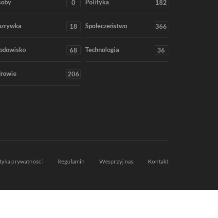
soby
Polityka
0
182
ozrywka
Społeczeństwo
18
366
odowisko
Technologia
68
36
rowie
206
ityka prywatności
Regulamin
Wesprzyj nas
Kontakt