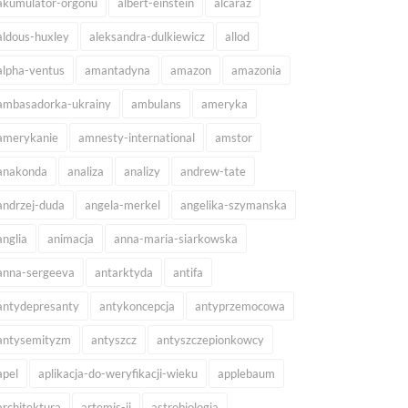
akumulator-orgonu
albert-einstein
alcaraz
aldous-huxley
aleksandra-dulkiewicz
allod
alpha-ventus
amantadyna
amazon
amazonia
ambasadorka-ukrainy
ambulans
ameryka
amerykanie
amnesty-international
amstor
anakonda
analiza
analizy
andrew-tate
andrzej-duda
angela-merkel
angelika-szymanska
anglia
animacja
anna-maria-siarkowska
anna-sergeeva
antarktyda
antifa
antydepresanty
antykoncepcja
antyprzemocowa
antysemityzm
antyszcz
antyszczepionkowcy
apel
aplikacja-do-weryfikacji-wieku
applebaum
architektura
artemis-ii
astrobiologia