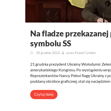
Na fladze przekazanej
symbolu SS
28 grudnia 2022
przez
Paweł Cymbor
21 grudnia prezydent Ukrainy Wołodymir Zełen
amerykańskiego Kongresu. Po wystąpieniu wręcz
Reprezentantów Nancy Pelosi flagę Ukrainy z p
poddany obróbce graficznej, stał się narzędzi
Czytaj dalej