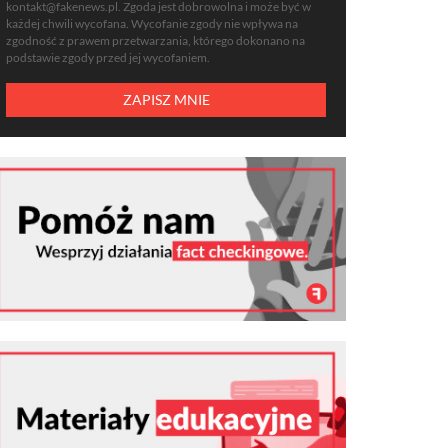
kontakt@fakenews.pl
. Zgoda jest dobrowolna i może być w
każdej chwili wycofana. Wycofanie zgody nie wpływa na
zgodność z prawem przetwarzania, którego dokonano na
podstawie zgody przed jej wycofaniem.