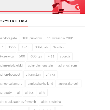
SZYSTKIE TAGI
pandoragate
100-punktow
11-wrzesnia-2001
17
1955
1963
30latpah
3i-atlas
4-czerwca
500
600-tys
9-11
aborcja
adam-niedzielski
adar-blumenstein
adrenochrom
adrien-bocquet
afganistan
afryka
agnes-callamard
agnieszka-holland
agnieszka-soin
agregaty
ai
airbus
airly
akt-o-uslugach-cyfrowych
akta-epsteina