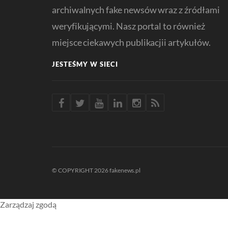
archiwalnych fake newsów wraz z źródłami
weryfikującymi. Nasz portal to również
miejsce ciekawych publikacjii artykułów.
JESTEŚMY W SIECI
© COPYRIGHT 2026 fakenews.pl
Zarządzaj zgodą