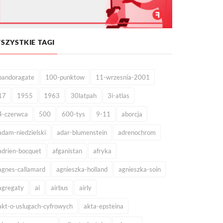
SZYSTKIE TAGI
pandoragate
100-punktow
11-wrzesnia-2001
17
1955
1963
30latpah
3i-atlas
4-czerwca
500
600-tys
9-11
aborcja
adam-niedzielski
adar-blumenstein
adrenochrom
adrien-bocquet
afganistan
afryka
agnes-callamard
agnieszka-holland
agnieszka-soin
agregaty
ai
airbus
airly
akt-o-uslugach-cyfrowych
akta-epsteina