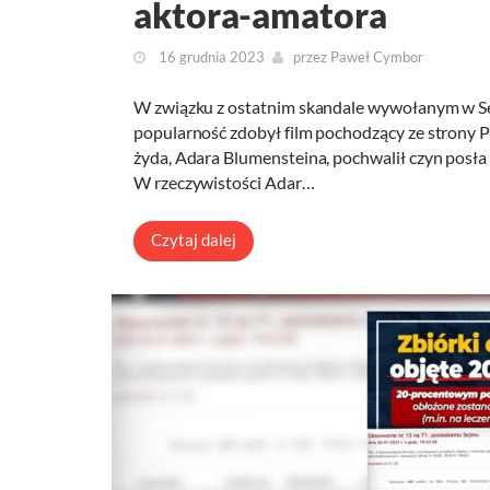
aktora-amatora
16 grudnia 2023
przez
Paweł Cymbor
W związku z ostatnim skandale wywołanym w Se
popularność zdobył film pochodzący ze strony P
żyda, Adara Blumensteina, pochwalił czyn posła K
W rzeczywistości Adar…
Czytaj dalej