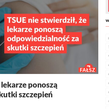
W
FAŁSZ
e lekarze ponoszą
kutki szczepień