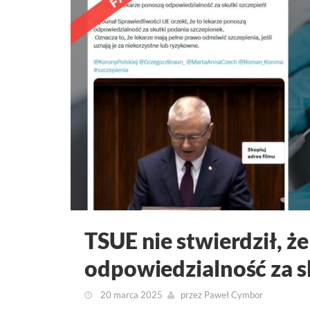
TSUE nie stwierdził, ż
odpowiedzialność za s
20 marca 2025
przez
Paweł Cymbor