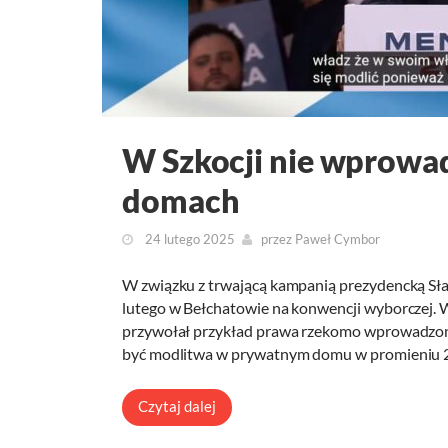
W Szkocji nie wprowa
domach
24 lutego 2025
przez
Paweł Cymbor
W związku z trwającą kampanią prezydencką Sł
lutego w Bełchatowie na konwencji wyborczej. W
przywołał przykład prawa rzekomo wprowadzone
być modlitwa w prywatnym domu w promieniu
Czytaj dalej