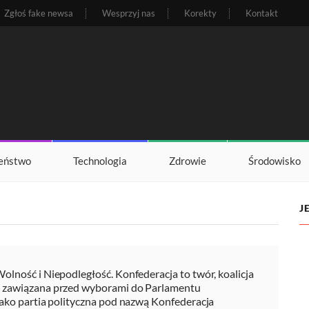
Zgłoś fake newsa
Wesprzyj nas
Korekty
Kontakt
eństwo
Technologia
Zdrowie
Środowisko
J
lność i Niepodległość. Konfederacja to twór, koalicja
, zawiązana przed wyborami do Parlamentu
jako partia polityczna pod nazwą Konfederacja