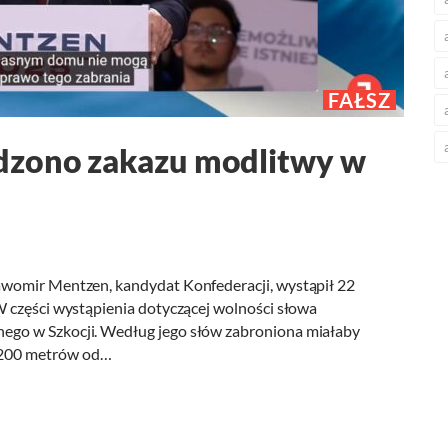
FAŁSZ
dzono zakazu modlitwy w
awomir Mentzen, kandydat Konfederacji, wystąpił 22
 części wystąpienia dotyczącej wolności słowa
go w Szkocji. Według jego słów zabroniona miałaby
 200 metrów od…