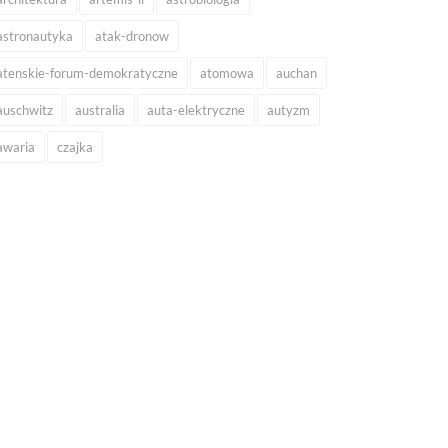
astronautyka
atak-dronow
atenskie-forum-demokratyczne
atomowa
auchan
auschwitz
australia
auta-elektryczne
autyzm
awaria
czajka