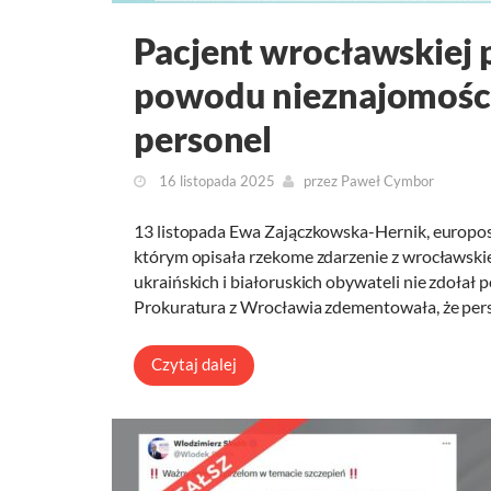
Pacjent wrocławskiej 
powodu nieznajomości 
personel
16 listopada 2025
przez
Paweł Cymbor
13 listopada Ewa Zajączkowska-Hernik, europosł
którym opisała rzekome zdarzenie z wrocławskie
ukraińskich i białoruskich obywateli nie zdołał
Prokuratura z Wrocławia zdementowała, że pe
Czytaj dalej