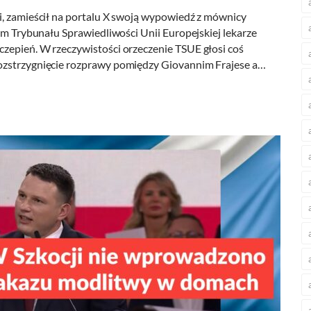
i, zamieścił na portalu X swoją wypowiedź z mównicy
iem Trybunału Sprawiedliwości Unii Europejskiej lekarze
zepień. W rzeczywistości orzeczenie TSUE głosi coś
ozstrzygnięcie rozprawy pomiędzy Giovannim Frajese a…