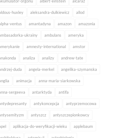
akumulator-orgonu
albert-einstein
alcaraz
aldous-huxley
aleksandra-dulkiewicz
allod
alpha-ventus
amantadyna
amazon
amazonia
ambasadorka-ukrainy
ambulans
ameryka
amerykanie
amnesty-international
amstor
anakonda
analiza
analizy
andrew-tate
andrzej-duda
angela-merkel
angelika-szymanska
anglia
animacja
anna-maria-siarkowska
anna-sergeeva
antarktyda
antifa
antydepresanty
antykoncepcja
antyprzemocowa
antysemityzm
antyszcz
antyszczepionkowcy
apel
aplikacja-do-weryfikacji-wieku
applebaum
architektura
artemis-ii
astrobiologia