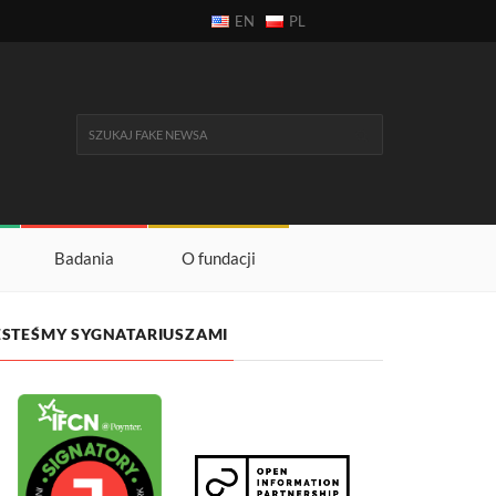
EN
PL
Badania
O fundacji
ESTEŚMY SYGNATARIUSZAMI