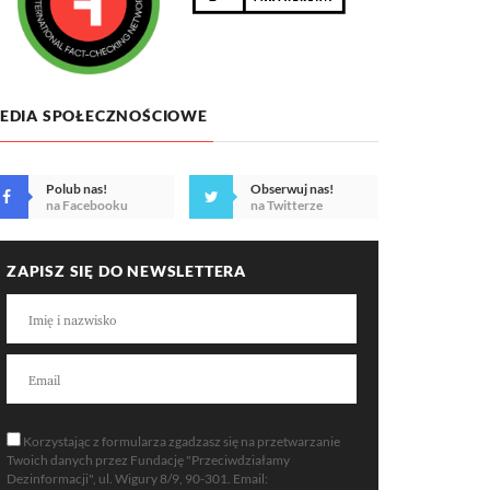
EDIA SPOŁECZNOŚCIOWE
Polub nas!
Obserwuj nas!
na Facebooku
na Twitterze
ZAPISZ SIĘ DO NEWSLETTERA
Korzystając z formularza zgadzasz się na przetwarzanie
Twoich danych przez Fundację "Przeciwdziałamy
Dezinformacji", ul. Wigury 8/9, 90-301. Email: