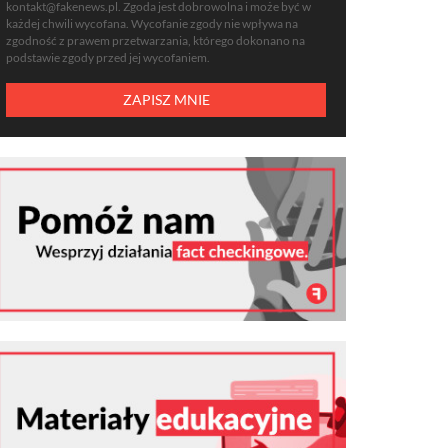
kontakt@fakenews.pl
. Zgoda jest dobrowolna i może być w
każdej chwili wycofana. Wycofanie zgody nie wpływa na
zgodność z prawem przetwarzania, którego dokonano na
podstawie zgody przed jej wycofaniem.