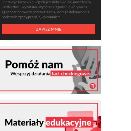
kontakt@fakenews.pl
. Zgoda jest dobrowolna i może być w
każdej chwili wycofana. Wycofanie zgody nie wpływa na
zgodność z prawem przetwarzania, którego dokonano na
podstawie zgody przed jej wycofaniem.