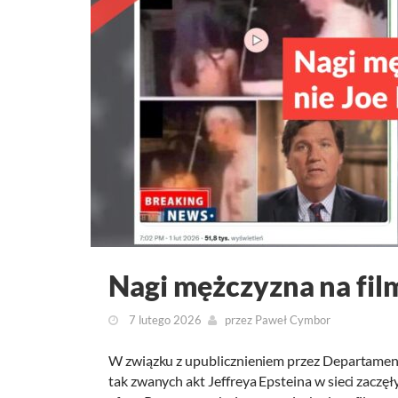
Nagi mężczyzna na film
7 lutego 2026
przez
Paweł Cymbor
W związku z upublicznieniem przez Departament
tak zwanych akt Jeffreya Epsteina w sieci zaczęł