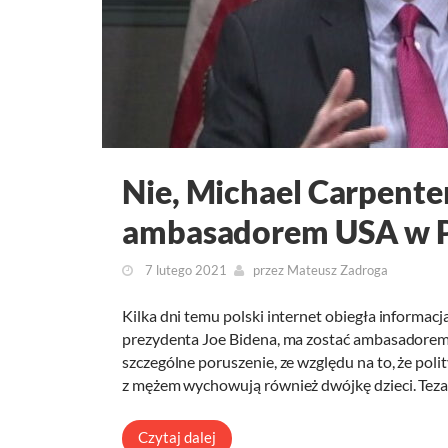
Nie, Michael Carpenter
ambasadorem USA w P
7 lutego 2021
przez
Mateusz Zadroga
Kilka dni temu polski internet obiegła informac
prezydenta Joe Bidena, ma zostać ambasadorem
szczególne poruszenie, ze względu na to, że po
z mężem wychowują również dwójkę dzieci. Tez
Czytaj dalej