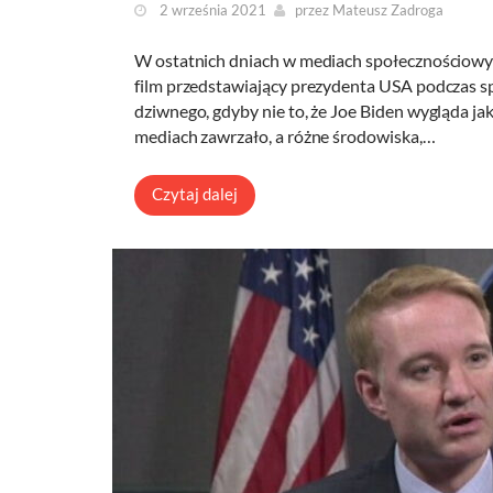
2 września 2021
przez
Mateusz Zadroga
W ostatnich dniach w mediach społecznościowych
film przedstawiający prezydenta USA podczas sp
dziwnego, gdyby nie to, że Joe Biden wygląda ja
mediach zawrzało, a różne środowiska,…
Czytaj dalej