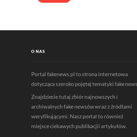
O NAS
Portal fakenews.pl to strona internetowa
dotycząca szeroko pojętej tematyki fake news
Znajdziecie tutaj zbiór najnowszych i
archiwalnych fake newsów wraz z źródłami
weryfikującymi. Nasz portal to również
miejsce ciekawych publikacjii artykułów.