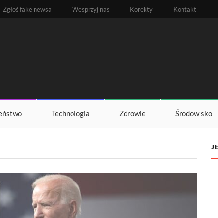
Zgłoś fake newsa
Wesprzyj nas
Korekty
Kontakt
eństwo
Technologia
Zdrowie
Środowisko
J