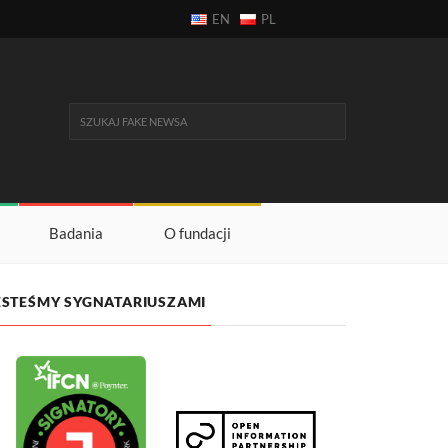
EN
PL
Badania
O fundacji
ESTEŚMY SYGNATARIUSZAMI