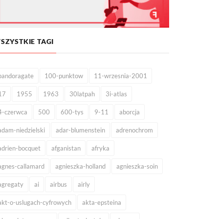
SZYSTKIE TAGI
pandoragate
100-punktow
11-wrzesnia-2001
17
1955
1963
30latpah
3i-atlas
4-czerwca
500
600-tys
9-11
aborcja
adam-niedzielski
adar-blumenstein
adrenochrom
adrien-bocquet
afganistan
afryka
agnes-callamard
agnieszka-holland
agnieszka-soin
agregaty
ai
airbus
airly
akt-o-uslugach-cyfrowych
akta-epsteina