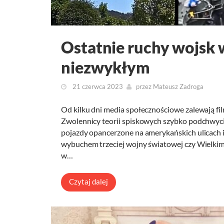
Ostatnie ruchy wojsk 
niezwykłym
21 czerwca 2023
przez
Mateusz Zadroga
Od kilku dni media społecznościowe zalewają fi
Zwolennicy teorii spiskowych szybko podchwycil
pojazdy opancerzone na amerykańskich ulicach i
wybuchem trzeciej wojny światowej czy Wielkim
w…
Czytaj dalej