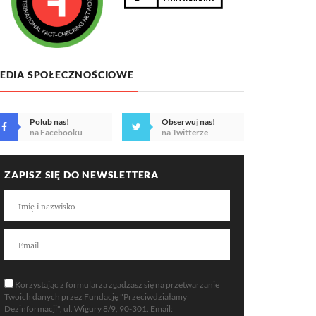
EDIA SPOŁECZNOŚCIOWE
Polub nas!
Obserwuj nas!
na Facebooku
na Twitterze
ZAPISZ SIĘ DO NEWSLETTERA
Korzystając z formularza zgadzasz się na przetwarzanie
Twoich danych przez Fundację "Przeciwdziałamy
Dezinformacji", ul. Wigury 8/9, 90-301. Email: