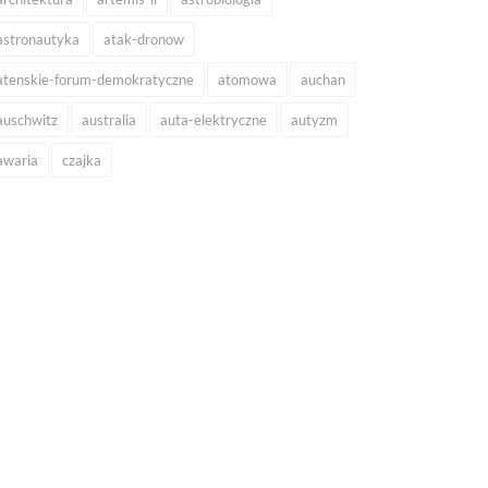
astronautyka
atak-dronow
atenskie-forum-demokratyczne
atomowa
auchan
auschwitz
australia
auta-elektryczne
autyzm
awaria
czajka