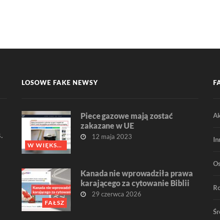
LOSOWE FAKE NEWSY
F
Piece gazowe mają zostać
Ak
zakazane w UE
.
12 maja 2023
In
W WIĘKSZOŚCI FAŁSZ
O
Kanada nie wprowadziła prawa
karającego za cytowanie Biblii
R
29 czerwca 2026
FAŁSZ
Śr