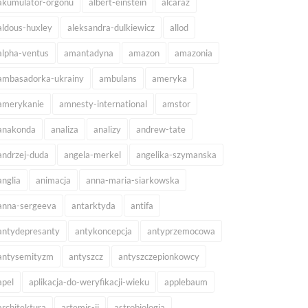
akumulator-orgonu
albert-einstein
alcaraz
aldous-huxley
aleksandra-dulkiewicz
allod
alpha-ventus
amantadyna
amazon
amazonia
ambasadorka-ukrainy
ambulans
ameryka
amerykanie
amnesty-international
amstor
anakonda
analiza
analizy
andrew-tate
andrzej-duda
angela-merkel
angelika-szymanska
anglia
animacja
anna-maria-siarkowska
anna-sergeeva
antarktyda
antifa
antydepresanty
antykoncepcja
antyprzemocowa
antysemityzm
antyszcz
antyszczepionkowcy
apel
aplikacja-do-weryfikacji-wieku
applebaum
architektura
artemis-ii
astrobiologia