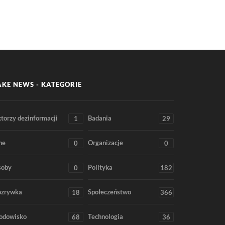
AKE NEWS - KATEGORIE
torzy dezinformacji
Badania
1
29
ne
Organizacje
0
0
soby
Polityka
0
182
ozrywka
Społeczeństwo
18
366
odowisko
Technologia
68
36