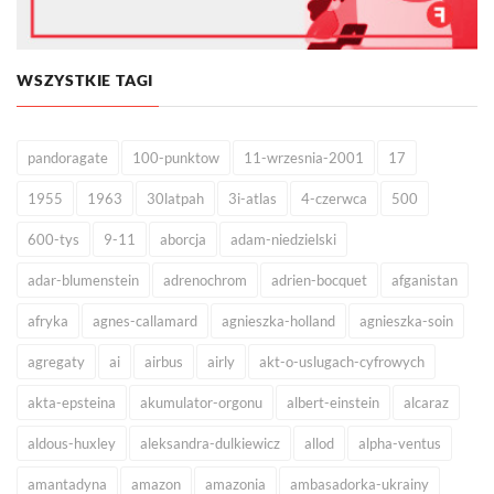
WSZYSTKIE TAGI
pandoragate
100-punktow
11-wrzesnia-2001
17
1955
1963
30latpah
3i-atlas
4-czerwca
500
600-tys
9-11
aborcja
adam-niedzielski
adar-blumenstein
adrenochrom
adrien-bocquet
afganistan
afryka
agnes-callamard
agnieszka-holland
agnieszka-soin
agregaty
ai
airbus
airly
akt-o-uslugach-cyfrowych
akta-epsteina
akumulator-orgonu
albert-einstein
alcaraz
aldous-huxley
aleksandra-dulkiewicz
allod
alpha-ventus
amantadyna
amazon
amazonia
ambasadorka-ukrainy