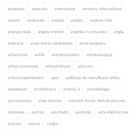
ambulans
ameryka
amerykanie
amnesty-international
amstor
anakonda
analiza
analizy
andrew-tate
andrzej-duda
angela-merkel
angelika-szymanska
anglia
animacja
anna-maria-siarkowska
anna-sergeeva
antarktyda
antifa
antydepresanty
antykoncepcja
antyprzemocowa
antysemityzm
antyszcz
antyszczepionkowcy
apel
aplikacja-do-weryfikacji-wieku
applebaum
architektura
artemis-ii
astrobiologia
astronautyka
atak-dronow
atenskie-forum-demokratyczne
atomowa
auchan
auschwitz
australia
auta-elektryczne
autyzm
awaria
czajka