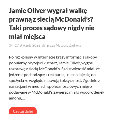
Jamie Oliver wygrał walkę
prawną z siecią McDonald’s?
Taki proces sądowy nigdy nie
miał miejsca
27 stycznia 2022
przez
Mateusz Zadroga
Po raz kolejny w Internecie krąży informacja jakoby
popularny brytyjski kucharz, Jamie Oliver, wygrał
rozprawę z siecią McDonald’s. Sąd stwierdzić miał, że
jedzenie pochodzące z restauracji nie nadaje się do
spożycia ze względu na swoją toksyczność. Zgodnie z
narracjami w mediach społecznościowych mięso
podawane w McDonald’s zawierać miało wodorotlenek
amonu,…
Czytaj dalej