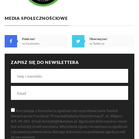
MEDIA SPOŁECZNOŚCIOWE
Polub nas!
Obserwuj nas!
na Facebooku
na Twitterze
ZAPISZ SIĘ DO NEWSLETTERA
Korzystając z formularza zgadzasz się na przetwarzanie Twoich
danych przez Fundację "Przeciwdziałamy Dezinformacji", ul. Wigury
8/9, 90-301. Email:
kontakt@fakenews.pl
. Zgoda jest dobrowolna i może
być w każdej chwili wycofana. Wycofanie zgody nie wpływa na zgodność
z prawem przetwarzania, którego dokonano na podstawie zgody przed
jej wycofaniem.