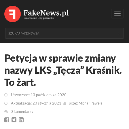
Toggl
navig
Petycja w sprawie zmiany
nazwy LKS „Tęcza” Kraśnik.
To żart.
Utworzone: 13 października 2020
Aktualizacja: 23 stycznia 2021
przez
Michał Pawela
0 komentarzy