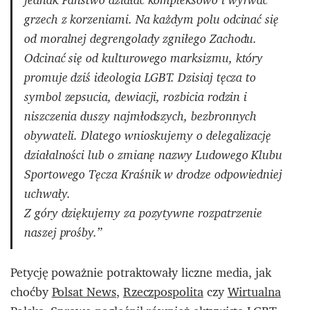
jednak Państwo działać kompleksowo i wyrwać
grzech z korzeniami. Na każdym polu odcinać się
od moralnej degrengolady zgniłego Zachodu.
Odcinać się od kulturowego marksizmu, który
promuje dziś ideologia LGBT. Dzisiaj tęcza to
symbol zepsucia, dewiacji, rozbicia rodzin i
niszczenia duszy najmłodszych, bezbronnych
obywateli. Dlatego wnioskujemy o delegalizację
działalności lub o zmianę nazwy Ludowego Klubu
Sportowego Tęcza Kraśnik w drodze odpowiedniej
uchwały.
Z góry dziękujemy za pozytywne rozpatrzenie
naszej prośby.”
Petycję poważnie potraktowały liczne media, jak
choćby
Polsat News
,
Rzeczpospolita
czy
Wirtualna