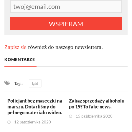
WSPIERAM
Zapisz się
również do naszego newslettera.
KOMENTARZE
Tagi:
lgbt
Policjant bez maseczki na
Zakaz sprzedaży alkoholu
marszu. Dotarliśmy do
po 19? To fake news.
pełnego materiału wideo.
15 października 2020
12 października 2020