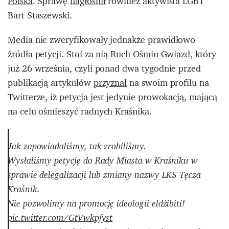
Polska
. Sprawę
nagłośnił
również aktywista LGBT
Bart Staszewski.
Media nie zweryfikowały jednakże prawidłowo
źródła petycji. Stoi za nią
Ruch Ośmiu Gwiazd
, który
już 26 września, czyli ponad dwa tygodnie przed
publikacją artykułów
przyznał
na swoim profilu na
Twitterze, iż petycja jest jedynie prowokacją, mającą
na celu ośmieszyć radnych Kraśnika.
Jak zapowiadaliśmy, tak zrobiliśmy.
Wysłaliśmy petycję do Rady Miasta w Kraśniku w
sprawie delegalizacji lub zmiany nazwy LKS Tęcza
Kraśnik.
Nie pozwolimy na promocję ideologii eldżibiti!
pic.twitter.com/GtVwkpfyst