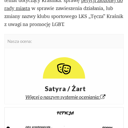
temat dotyczący Kraśnika: sprawę
petycji złożonej do
rady miasta
w sprawie zawieszenia działania, lub
zmiany nazwy klubu sportowego LKS „Tęcza” Kraśnik
z uwagi na promocję LGBT.
Nasza ocena:
Satyra / Żart
Więcej o naszym systemie oceniania: