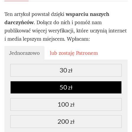
Ten artykuł powstał dzięki
wsparciu naszych
darczyńców
. Dołącz do nich i pomóż nam
publikować więcej weryfikacji, które uczynią internet
i media lepszym miejscem. Wpłacam:
Jednorazowo
lub zostaję Patronem
30
zł
50
zł
100
zł
200
zł